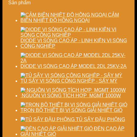
Sản phẩm
định
đại
ổn
chất
định
lượng
chất
CẢM
sấy
lượng
BIẾN NHIỆT ĐỘ HỒNG NGOẠI
công
sản
nghiệp
phẩm
DIODE VI SÓNG CAO ÁP - LINH KIỆN VI SÓNG
CÔNG NGHIỆP
DIODE VI SÓNG CAO ÁP MODEL 2DL 25KV-2A
TỦ SẤY VI SÓNG CÔNG NGHỆP - SẤY MỲ
NGUỒN VI SÓNG TÍCH HỢP MGMT 1000W
TRỌN BỘ THIẾT BỊ VI SÓNG GIẢI NHIỆT GIÓ
TỦ SẤY ĐẬU PHỘNG
ĐÈN CAO ÁP
GIẢI NHIỆT GIÓ