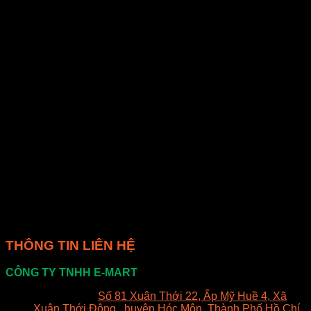
cân bằng điện giải của cơ thể và giảm căng thẳng.
– Cải thiện hệ tiêu hóa: Chuối hột rừng sấy khô cũng chứa
chất xơ, giúp cải thiện hệ tiêu hóa và ngăn ngừa táo bón.
– Giảm nguy cơ bệnh tim mạch: Chuối hột rừng sấy khô
cũng là một nguồn cung cấp magiê quan trọng cho cơ thể.
Magiê giúp điều hòa nhịp tim và giảm nguy cơ bệnh tim
mạch.
– Tăng cường miễn dịch: Chuối hột rừng sấy khô cũng chứa
nhiều vitamin và khoáng chất, giúp tăng cường hệ miễn dịch
và giảm nguy cơ mắc bệnh.
Tuy nhiên, như đã đề cập ở trên, chuối hột rừng sấy khô
cũng có hàm lượng đường cao, nên nếu sử dụng quá nhiều
sẽ không tốt cho sức khỏe, đặc biệt là đối với người tiểu
đường.
THÔNG TIN LIÊN HỆ
CÔNG TY TNHH E-MART
Văn phòng:
Số 81 Xuân Thới 22, Ấp Mỹ Huề 4, Xã
Xuân Thới Đông , huyện Hóc Môn, Thành Phố Hồ Chí