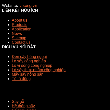
Website:
visong.vn
LIÊN KẾT HỮU ÍCH
About us
Products
Application
News
Sitemap
Contact us
DỊCH VỤ NỔI BẬT
Đèn sấy hồng ngoại
Lò sấy công nghiệp
Lò vi sóng công nghiệp
Lò sấy thực phẩm công nghiệp
Máy sấy nông sản
Tủ rã đông
Sấy gỗ
Hệ thống sấy