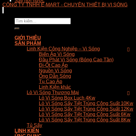
Sấy hơi nước
CÔNG TY TNHH E-MART - CHUYÊN THIẾT BỊ VI SÓNG
Tìm
kiếm:
GIỚI THIỆU
SẢN PHẨM
Linh Kiện Công Nghiệp – Vi Sóng
Biến Áp Vi Sóng
Đầu Phát Vi Sóng (Bóng Cao Tần)
Đi-Ốt Cao Áp
Nguồn Vi Sóng
Ống Dẫn Sóng
Tụ Cao Áp
Linh Kiện khác
Lò Vi Sóng Thương Mại
Lò Vi Sóng Box Luch 4Kw
Lò Vi Sóng Sấy Tiệt Trùng Công Suất 10Kw
Lò Vi Sóng Sấy Tiệt Trùng Công Suất 12Kw
Lò Vi Sóng Sấy Tiệt Trùng Công Suất 6Kw
Lò Vi Sóng Sấy Tiệt Trùng Công Suất 8Kw
Tủ Sấy
LINH KIỆN