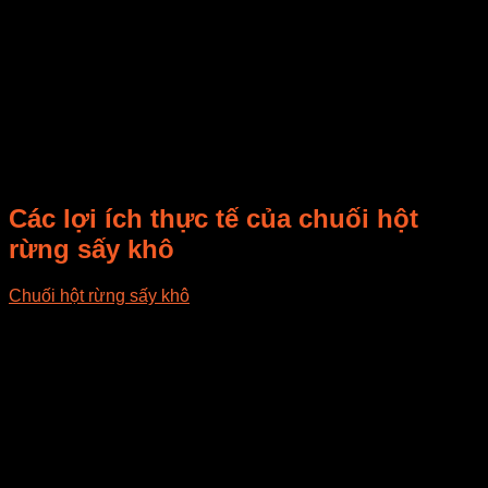
Chuối hột rừng sấy khô có thể ăn trực tiếp hoặc dùng để làm
các món ăn như bánh, chè, nước ép hay thêm vào các món
salad. Chuối hột rừng sấy khô cũng được xem là một loại
thức uống bổ dưỡng cho sức khỏe. Tuy nhiên, vì chuối hột
rừng sấy khô có hàm lượng đường cao nên người tiểu
đường nên hạn chế sử dụng.
Các lợi ích thực tế của chuối hột
rừng sấy khô
Chuối hột rừng sấy khô
là một thực phẩm bổ dưỡng và có
nhiều lợi ích cho sức khỏe, bao gồm:
– Cung cấp năng lượng: Chuối hột rừng sấy khô là một
nguồn tuyệt vời của carbohydrate và đường, cung cấp năng
lượng cho cơ thể. Đây là lý do tại sao nhiều vận động viên
và người chơi thể thao thường ăn chuối hột rừng sấy khô để
nạp năng lượng.
– Giảm căng thẳng: Chuối hột rừng sấy khô cũng là nguồn
cung cấp chất kali quan trọng cho cơ thể. Kali giúp duy trì