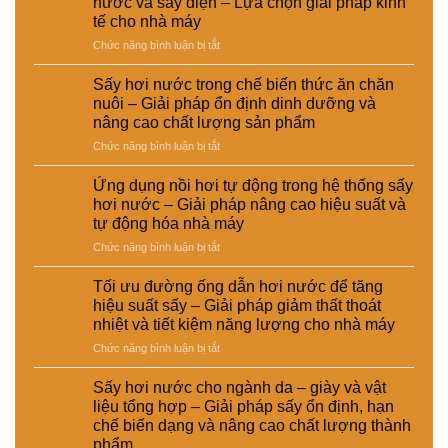
nước và sấy điện – Lựa chọn giải pháp kinh
EMART
hơi
tế cho nhà máy
nước
ở
Chức năng bình luận bị tắt
trong
So
xử
sánh
lý
Sấy hơi nước trong chế biến thức ăn chăn
chi
nguyên
nuôi – Giải pháp ổn định dinh dưỡng và
phí
liệu
nâng cao chất lượng sản phẩm
đầu
tái
ở
Chức năng bình luận bị tắt
tư
chế
Sấy
giữa
phục
hơi
hệ
vụ
Ứng dụng nồi hơi tự động trong hệ thống sấy
nước
thống
sản
hơi nước – Giải pháp nâng cao hiệu suất và
trong
sấy
xuất
tự động hóa nhà máy
chế
hơi
công
ở
Chức năng bình luận bị tắt
biến
nước
nghiệp
Ứng
thức
và
–
dụng
ăn
sấy
Giải
Tối ưu đường ống dẫn hơi nước để tăng
nồi
chăn
điện
pháp
hiệu suất sấy – Giải pháp giảm thất thoát
hơi
nuôi
–
nâng
nhiệt và tiết kiệm năng lượng cho nhà máy
tự
–
Lựa
cao
ở
Chức năng bình luận bị tắt
động
Giải
chọn
chất
Tối
trong
pháp
giải
lượng
ưu
hệ
ổn
pháp
Sấy hơi nước cho ngành da – giày và vật
và
đường
thống
định
kinh
hiệu
liệu tổng hợp – Giải pháp sấy ổn định, hạn
ống
sấy
dinh
tế
suất
chế biến dạng và nâng cao chất lượng thành
dẫn
hơi
dưỡng
cho
tái
phẩm