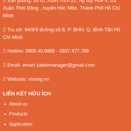
Văn phòng: số 81 Xuân Thới 22, Ấp Mỹ Huề 4, Xã
Xuân Thới Đông , huyện Hóc Môn, Thành Phố Hồ Chí
Minh
Trụ sở: 94/8/9 đường số 8, P. BHH, Q. Bình Tân
Hồ
Chí Minh
Hotline: 0908.40.6869 - 0937.477.789
Email:
emart.salesmanager@gmail.com
Website:
visong.vn
LIÊN KẾT HỮU ÍCH
About us
Products
Application