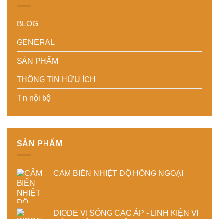
giảm
cao
–
kiệm
thất
chất
Nâng
chi
BLOG
thoát
lượng
cao
phí
nhiệt
thành
độ
cho
–
phẩm
chính
doanh
GENERAL
Giải
xác,
nghiệp
pháp
tiết
sản
SẢN PHẨM
tiết
kiệm
xuất
kiệm
năng
hiện
THÔNG TIN HỮU ÍCH
năng
lượng
đại
lượng
và
Tin nội bộ
và
ổn
ổn
định
định
chất
chất
lượng
lượng
sản
sấy
phẩm
SẢN PHẨM
công
nghiệp
CẢM BIẾN NHIỆT ĐỘ HỒNG NGOẠI
DIODE VI SÓNG CAO ÁP - LINH KIỆN VI