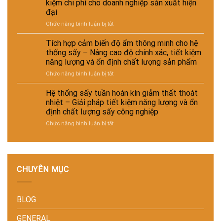
kiệm chi phí cho doanh nghiệp sản xuất hiện
ngành
suất
cao
sản
đại
da
sấy
hiệu
phẩm
–
–
ở
Chức năng bình luận bị tắt
suất
giày
Giải
Hệ
và
và
pháp
thống
tự
Tích hợp cảm biến độ ẩm thông minh cho hệ
vật
giảm
sấy
động
thống sấy – Nâng cao độ chính xác, tiết kiệm
liệu
thất
đa
hóa
năng lượng và ổn định chất lượng sản phẩm
tổng
thoát
năng
nhà
hợp
ở
Chức năng bình luận bị tắt
nhiệt
cho
máy
–
Tích
và
nhiều
Giải
hợp
tiết
loại
Hệ thống sấy tuần hoàn kín giảm thất thoát
pháp
cảm
kiệm
sản
nhiệt – Giải pháp tiết kiệm năng lượng và ổn
sấy
biến
năng
phẩm
định chất lượng sấy công nghiệp
ổn
độ
lượng
khác
ở
Chức năng bình luận bị tắt
định,
ẩm
cho
nhau
Hệ
hạn
thông
nhà
–
thống
chế
minh
máy
Giải
sấy
biến
cho
pháp
tuần
dạng
hệ
linh
hoàn
và
thống
hoạt,
CHUYÊN MỤC
kín
nâng
sấy
tiết
giảm
cao
–
kiệm
thất
chất
Nâng
chi
BLOG
thoát
lượng
cao
phí
nhiệt
thành
độ
cho
–
phẩm
chính
doanh
GENERAL