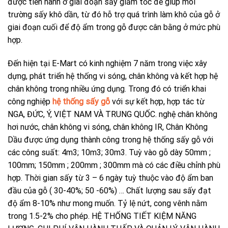
được tiến hành ở giai đoạn sấy giảm tốc để giúp môi
trường sấy khô dần, từ đó hỗ trợ quá trình làm khô của gỗ ở
giai đoạn cuối để độ ẩm trong gỗ được cân bằng ở mức phù
hợp.
Đến hiện tại E-Mart có kinh nghiệm 7 năm trong việc xây
dựng, phát triển hệ thống vi sóng, chân không và kết hợp hệ
chân không trong nhiều ứng dụng. Trong đó có triển khai
công nghiệp
hệ thống sấy gỗ
với sự kết hợp, hợp tác từ
NGA, ĐỨC, Ý, VIỆT NAM VÀ TRUNG QUỐC. nghệ chân không
hơi nước, chân không vi sóng, chân không IR, Chân Không
Dầu được ứng dụng thành công trong hệ thống sấy gỗ với
các công suất: 4m3; 10m3; 30m3. Tuỳ vào gỗ dày 50mm ;
100mm; 150mm ; 200mm ; 300mm mà có các điều chỉnh phù
hợp. Thời gian sấy từ 3 – 6 ngày tuỳ thuộc vào độ ẩm ban
đầu của gỗ ( 30-40%; 50 -60%) … Chất lượng sau sấy đạt
độ ẩm 8-10% như mong muốn. Tỷ lệ nứt, cong vênh nằm
trong 1.5-2% cho phép. HỆ THỐNG TIẾT KIỆM NĂNG