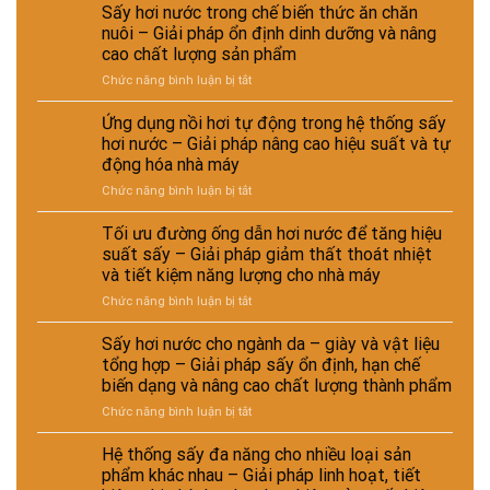
sánh
lý
Sấy hơi nước trong chế biến thức ăn chăn
chi
nguyên
nuôi – Giải pháp ổn định dinh dưỡng và nâng
phí
liệu
cao chất lượng sản phẩm
đầu
tái
ở
Chức năng bình luận bị tắt
tư
chế
Sấy
giữa
phục
hơi
hệ
vụ
Ứng dụng nồi hơi tự động trong hệ thống sấy
nước
thống
sản
hơi nước – Giải pháp nâng cao hiệu suất và tự
trong
sấy
xuất
động hóa nhà máy
chế
hơi
công
ở
Chức năng bình luận bị tắt
biến
nước
nghiệp
Ứng
thức
và
–
dụng
ăn
sấy
Tối ưu đường ống dẫn hơi nước để tăng hiệu
Giải
nồi
chăn
điện
pháp
suất sấy – Giải pháp giảm thất thoát nhiệt
hơi
nuôi
–
nâng
và tiết kiệm năng lượng cho nhà máy
tự
–
Lựa
cao
ở
Chức năng bình luận bị tắt
động
Giải
chọn
chất
Tối
trong
pháp
giải
lượng
ưu
hệ
ổn
Sấy hơi nước cho ngành da – giày và vật liệu
pháp
và
đường
thống
định
kinh
hiệu
tổng hợp – Giải pháp sấy ổn định, hạn chế
ống
sấy
dinh
tế
suất
biến dạng và nâng cao chất lượng thành phẩm
dẫn
hơi
dưỡng
cho
tái
ở
Chức năng bình luận bị tắt
hơi
nước
và
nhà
chế
Sấy
nước
–
nâng
máy
hơi
để
Giải
Hệ thống sấy đa năng cho nhiều loại sản
cao
nước
tăng
pháp
chất
phẩm khác nhau – Giải pháp linh hoạt, tiết
cho
hiệu
nâng
lượng