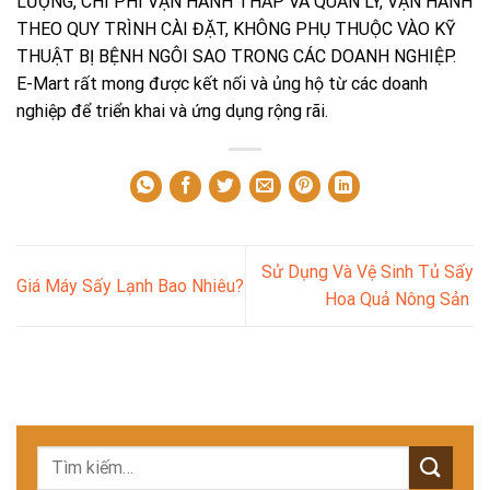
LƯỢNG, CHI PHÍ VẬN HÀNH THẤP VÀ QUẢN LÝ, VẬN HÀNH
THEO QUY TRÌNH CÀI ĐẶT, KHÔNG PHỤ THUỘC VÀO KỸ
THUẬT BỊ BỆNH NGÔI SAO TRONG CÁC DOANH NGHIỆP.
E-Mart rất mong được kết nối và ủng hộ từ các doanh
nghiệp để triển khai và ứng dụng rộng rãi.
Sử Dụng Và Vệ Sinh Tủ Sấy
Giá Máy Sấy Lạnh Bao Nhiêu?
Hoa Quả Nông Sản