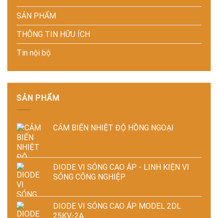
Giải
xác,
nghiệp
pháp
tiết
sản
SẢN PHẨM
tiết
kiệm
xuất
kiệm
năng
hiện
THÔNG TIN HỮU ÍCH
năng
lượng
đại
lượng
và
Tin nội bộ
và
ổn
ổn
định
định
chất
chất
lượng
lượng
sản
sấy
phẩm
SẢN PHẨM
công
nghiệp
CẢM BIẾN NHIỆT ĐỘ HỒNG NGOẠI
DIODE VI SÓNG CAO ÁP - LINH KIỆN VI
SÓNG CÔNG NGHIỆP
DIODE VI SÓNG CAO ÁP MODEL 2DL
25KV-2A