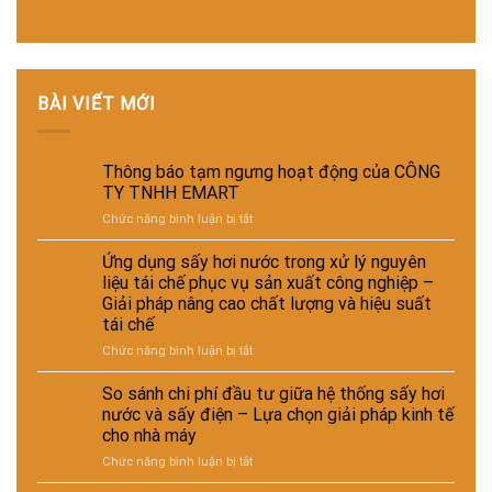
BÀI VIẾT MỚI
Thông báo tạm ngưng hoạt động của CÔNG
TY TNHH EMART
ở
Chức năng bình luận bị tắt
Thông
báo
Ứng dụng sấy hơi nước trong xử lý nguyên
tạm
liệu tái chế phục vụ sản xuất công nghiệp –
ngưng
Giải pháp nâng cao chất lượng và hiệu suất
hoạt
tái chế
động
của
ở
Chức năng bình luận bị tắt
CÔNG
Ứng
TY
dụng
So sánh chi phí đầu tư giữa hệ thống sấy hơi
TNHH
sấy
nước và sấy điện – Lựa chọn giải pháp kinh tế
EMART
hơi
cho nhà máy
nước
ở
Chức năng bình luận bị tắt
trong
So
xử