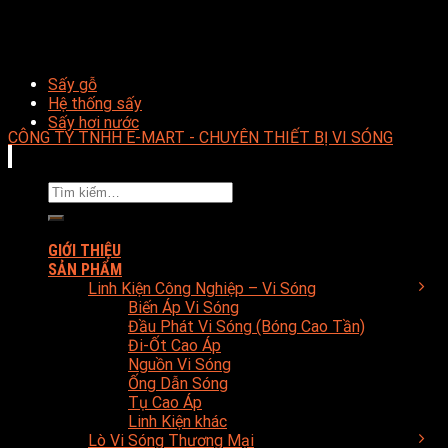
Sấy gỗ
Hệ thống sấy
Sấy hơi nước
CÔNG TY TNHH E-MART - CHUYÊN THIẾT BỊ VI SÓNG
Tìm
kiếm:
GIỚI THIỆU
SẢN PHẨM
Linh Kiện Công Nghiệp – Vi Sóng
Biến Áp Vi Sóng
Đầu Phát Vi Sóng (Bóng Cao Tần)
Đi-Ốt Cao Áp
Nguồn Vi Sóng
Ống Dẫn Sóng
Tụ Cao Áp
Linh Kiện khác
Lò Vi Sóng Thương Mại