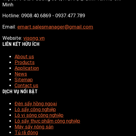
Minh
Hotline: 0908.40.6869 - 0937.477.789
Email:
emart.salesmanager@gmail.com
Website:
visong.vn
LIÊN KẾT HỮU ÍCH
About us
Products
Application
News
Sitemap
Contact us
DỊCH VỤ NỔI BẬT
Đèn sấy hồng ngoại
Lò sấy công nghiệp
Lò vi sóng công nghiệp
Lò sấy thực phẩm công nghiệp
Máy sấy nông sản
Tủ rã đông