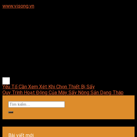
www.visong.vn
Liên hệ E-MART để nhận tư vấn miễn phí:
☎️ Ms Nhung: 089.989.4118
☎️ Ms Trang: 089.886.4118
Địa chỉ Kho: Số 81, Xuân Thới 22, Ấp Mỹ Huề 4, Xã Xuân Thới
Đông, Huyện Hóc Môn, TPHCM
Yếu Tố Cần Xem Xét Khi Chọn Thiết Bị Sấy
Quy Trình Hoạt Động Của Máy Sấy Nông Sản Dạng Tháp
Bài viết mới