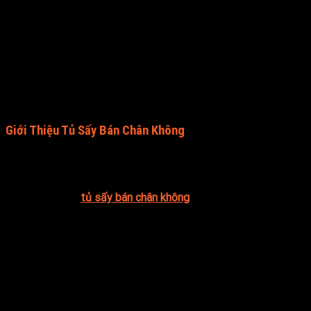
Tuy nhiên, cần lưu ý rằng trong quá trình sấy, một số chất
dinh dưỡng có thể giảm đi một chút so sản phẩm tươi, đặc
biệt là vitamin A và một số vitamin nhóm B. Nhưng tổng thể,
việc sấy cải trắng khô mang lại nhiều lợi ích về mặt bảo quản,
tiện lợi và sử dụng trong nhiều món ăn.
Giới Thiệu Tủ Sấy Bán Chân Không
💥 Màu sắc, hương vị một phần vô cùng quan trọng đánh giá
chất lượng sản phẩm. Nhưng để tạo nên một thành phẩm sấy
vẫn giữ nguyên được màu sắc, hương vị và chất lượng thì
phải có 1 chiếc
tủ sấy bán chân không
làm được các tính năng
như sau:
Hiệu quả và tiết kiệm năng lượng
Bảo vệ môi trường
Sử dụng trong mọi điều kiện thời tiết
Tuổi thọ cao
Ứng dụng rộng rãi trong nhiều lĩnh vực
Công suất từ 1.5KW/tủ 18 khay và 3KW/tủ 36 khay