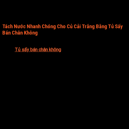
cho nhiều mục đích khác nhau.
Tách Nước Nhanh Chóng Cho Củ Cải Trắng Bằng Tủ Sấy
Bán Chân Không
Công ty TNHH E-Mart xin giới thiệu đến quý khách hàng sản
phẩm
Tủ sấy bán chân không
, một giải pháp hiện đại và tiên
tiến trong lĩnh vực công nghiệp sấy khô nông lâm thủy hải
sản. Với công nghệ tiên tiến, tủ sấy mang thương hiệu E-Mart
được thiết kế đặc biệt để sấy khô thực phẩm một cách hiệu
quả và nhanh chóng.
Thiết bị Tủ sấy của E-Mart được ứng dụng rộng rãi trong thị
trường hiện nay. Nó có khả năng sấy khô sản phẩm một cách
đồng đều và nhanh chóng, giúp duy trì nguyên vẹn chất dinh
dưỡng và màu sắc tự nhiên của sản phẩm. Giúp loại bỏ nước
và làm giảm độ ẩm trong sản phẩm, từ đó ngăn chặn quá
trình phân hủy vi sinh vật và mất chất dinh dưỡng. Điều này
giúp bảo quản chất lượng, vị ngon và giá trị dinh dưỡng của
sản phẩm trong thời gian dài.