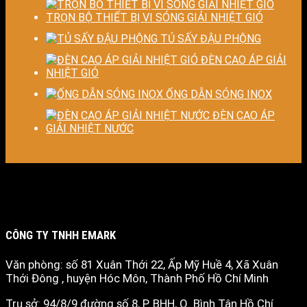
TRỌN BỘ THIẾT BỊ VI SÓNG GIẢI NHIỆT GIÓ
TỦ SẤY ĐẬU PHỘNG
ĐÈN CAO ÁP GIẢI
NHIỆT GIÓ
ỐNG DẪN SÓNG INOX
ĐÈN CAO ÁP
GIẢI NHIỆT NƯỚC
CÔNG TY TNHH EMARK
Văn phòng: số 81 Xuân Thới 22, Ấp Mỹ Huề 4, Xã Xuân
Thới Đông , huyện Hóc Môn, Thành Phố Hồ Chí Minh
Trụ sở: 94/8/9 đường số 8, P. BHH, Q. Bình Tân
Hồ Chí