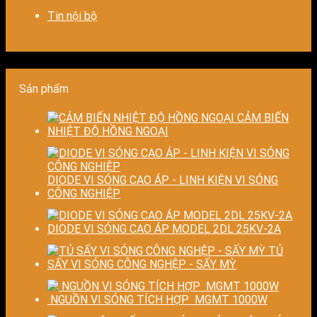
và
độ
chi
pháp
Tin nội bộ
nâng
chính
phí
tiết
cao
xác,
cho
kiệm
chất
tiết
doanh
năng
lượng
kiệm
nghiệp
lượn
thành
năng
sản
và
phẩm
lượng
xuất
ổn
Sản phẩm
và
hiện
định
ổn
đại
chất
CẢM BIẾN
định
lượn
NHIỆT ĐỘ HỒNG NGOẠI
chất
sấy
lượng
công
sản
nghi
phẩm
DIODE VI SÓNG CAO ÁP - LINH KIỆN VI SÓNG
CÔNG NGHIỆP
DIODE VI SÓNG CAO ÁP MODEL 2DL 25KV-2A
TỦ
SẤY VI SÓNG CÔNG NGHỆP - SẤY MỲ
NGUỒN VI SÓNG TÍCH HỢP MGMT 1000W