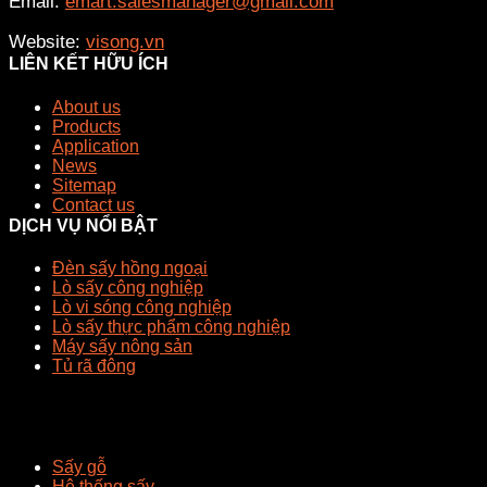
Email:
emart.salesmanager@gmail.com
Website:
visong.vn
LIÊN KẾT HỮU ÍCH
About us
Products
Application
News
Sitemap
Contact us
DỊCH VỤ NỔI BẬT
Đèn sấy hồng ngoại
Lò sấy công nghiệp
Lò vi sóng công nghiệp
Lò sấy thực phẩm công nghiệp
Máy sấy nông sản
Tủ rã đông
Sấy gỗ
Hệ thống sấy