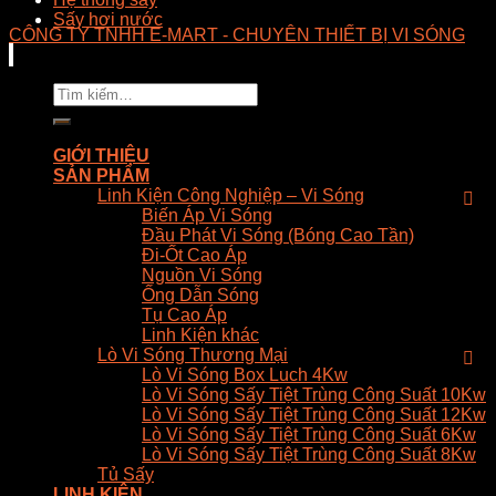
Sấy hơi nước
CÔNG TY TNHH E-MART - CHUYÊN THIẾT BỊ VI SÓNG
Tìm
kiếm:
GIỚI THIỆU
SẢN PHẨM
Linh Kiện Công Nghiệp – Vi Sóng
Biến Áp Vi Sóng
Đầu Phát Vi Sóng (Bóng Cao Tần)
Đi-Ốt Cao Áp
Nguồn Vi Sóng
Ống Dẫn Sóng
Tụ Cao Áp
Linh Kiện khác
Lò Vi Sóng Thương Mại
Lò Vi Sóng Box Luch 4Kw
Lò Vi Sóng Sấy Tiệt Trùng Công Suất 10Kw
Lò Vi Sóng Sấy Tiệt Trùng Công Suất 12Kw
Lò Vi Sóng Sấy Tiệt Trùng Công Suất 6Kw
Lò Vi Sóng Sấy Tiệt Trùng Công Suất 8Kw
Tủ Sấy
LINH KIỆN