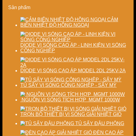
ổn
hiện
và
Sản phẩm
định
đại
ổn
chất
định
lượng
chất
CẢM
sấy
lượng
BIẾN NHIỆT ĐỘ HỒNG NGOẠI
công
sản
nghiệp
phẩm
DIODE VI SÓNG CAO ÁP - LINH KIỆN VI SÓNG
CÔNG NGHIỆP
DIODE VI SÓNG CAO ÁP MODEL 2DL 25KV-2A
TỦ SẤY VI SÓNG CÔNG NGHỆP - SẤY MỲ
NGUỒN VI SÓNG TÍCH HỢP MGMT 1000W
TRỌN BỘ THIẾT BỊ VI SÓNG GIẢI NHIỆT GIÓ
TỦ SẤY ĐẬU PHỘNG
ĐÈN CAO ÁP