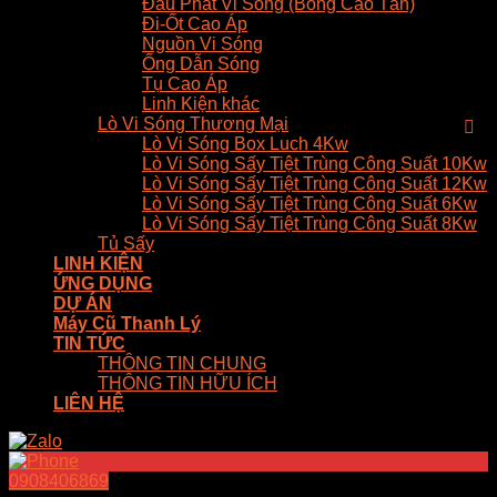
Đầu Phát Vi Sóng (Bóng Cao Tần)
Đi-Ốt Cao Áp
Nguồn Vi Sóng
Ống Dẫn Sóng
Tụ Cao Áp
Linh Kiện khác
Lò Vi Sóng Thương Mại
Lò Vi Sóng Box Luch 4Kw
Lò Vi Sóng Sấy Tiệt Trùng Công Suất 10Kw
Lò Vi Sóng Sấy Tiệt Trùng Công Suất 12Kw
Lò Vi Sóng Sấy Tiệt Trùng Công Suất 6Kw
Lò Vi Sóng Sấy Tiệt Trùng Công Suất 8Kw
Tủ Sấy
LINH KIỆN
ỨNG DỤNG
DỰ ÁN
Máy Cũ Thanh Lý
TIN TỨC
THÔNG TIN CHUNG
THÔNG TIN HỮU ÍCH
LIÊN HỆ
0908406869