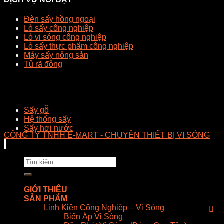
Đèn sấy hồng ngoại
Lò sấy công nghiệp
Lò vi sóng công nghiệp
Lò sấy thực phẩm công nghiệp
Máy sấy nông sản
Tủ rã đông
Sấy gỗ
Hệ thống sấy
Sấy hơi nước
CÔNG TY TNHH E-MART - CHUYÊN THIẾT BỊ VI SÓNG
Tìm
kiếm:
GIỚI THIỆU
SẢN PHẨM
Linh Kiện Công Nghiệp – Vi Sóng
Biến Áp Vi Sóng