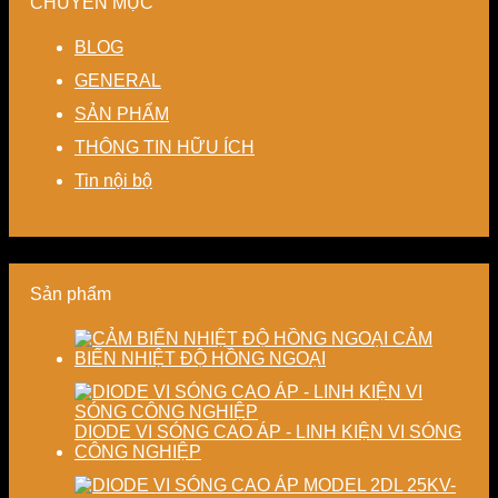
CHUYÊN MỤC
kín
kiệm
Giải
ổn
hệ
giảm
năng
pháp
định,
thống
BLOG
thất
lượng
linh
hạn
sấy
thoát
cho
hoạt,
chế
–
GENERAL
nhiệt
nhà
tiết
biến
Nâng
SẢN PHẨM
–
máy
kiệm
dạng
cao
Giải
chi
và
độ
THÔNG TIN HỮU ÍCH
pháp
phí
nâng
chính
tiết
cho
cao
xác,
Tin nội bộ
kiệm
doanh
chất
tiết
năng
nghiệp
lượng
kiệm
lượng
sản
thành
năng
và
xuất
phẩm
lượng
ổn
hiện
và
Sản phẩm
định
đại
ổn
chất
định
lượng
chất
CẢM
sấy
lượng
BIẾN NHIỆT ĐỘ HỒNG NGOẠI
công
sản
nghiệp
phẩm
DIODE VI SÓNG CAO ÁP - LINH KIỆN VI SÓNG
CÔNG NGHIỆP