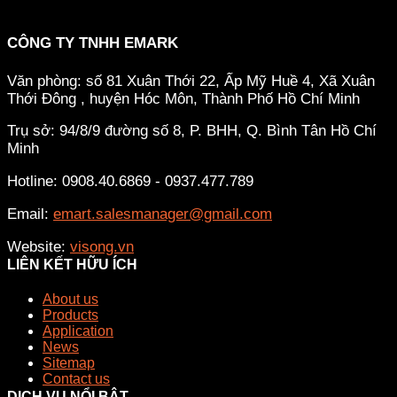
CÔNG TY TNHH EMARK
Văn phòng: số 81 Xuân Thới 22, Ấp Mỹ Huề 4, Xã Xuân
Thới Đông , huyện Hóc Môn, Thành Phố Hồ Chí Minh
Trụ sở: 94/8/9 đường số 8, P. BHH, Q. Bình Tân
Hồ Chí
Minh
Hotline: 0908.40.6869 - 0937.477.789
Email:
emart.salesmanager@gmail.com
Website:
visong.vn
LIÊN KẾT HỮU ÍCH
About us
Products
Application
News
Sitemap
Contact us
DỊCH VỤ NỔI BẬT