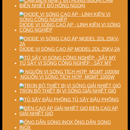
CẢM
sấy
lượng
BIẾN NHIỆT ĐỘ HỒNG NGOẠI
công
sản
nghiệp
phẩm
DIODE VI SÓNG CAO ÁP - LINH KIỆN VI SÓNG
CÔNG NGHIỆP
DIODE VI SÓNG CAO ÁP MODEL 2DL 25KV-2A
TỦ SẤY VI SÓNG CÔNG NGHỆP - SẤY MỲ
NGUỒN VI SÓNG TÍCH HỢP MGMT 1000W
TRỌN BỘ THIẾT BỊ VI SÓNG GIẢI NHIỆT GIÓ
TỦ SẤY ĐẬU PHỘNG
ĐÈN CAO ÁP
GIẢI NHIỆT GIÓ
ỐNG DẪN SÓNG
INOX