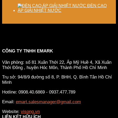
ĐÈN CAO
ÁP GIẢI NHIỆT NƯỚC
CÔNG TY TNHH EMARK
Văn phòng: số 81 Xuân Thới 22, Ấp Mỹ Huề 4, Xã Xuân
Thới Đông , huyện Hóc Môn, Thành Phố Hồ Chí Minh
Trụ sở: 94/8/9 đường số 8, P. BHH, Q. Bình Tân
Hồ Chí
Minh
Hotline: 0908.40.6869 - 0937.477.789
Email:
emart.salesmanager@gmail.com
Website:
visong.vn
LIÊN KẾT HỮU ÍCH