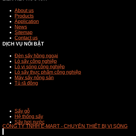
About us
Products
Application
News
Sitemap
Contact us
DỊCH VỤ NỔI BẬT
Đèn sấy hồng ngoại
Lò sấy công nghiệp
Lò vi sóng công nghiệp
Lò sấy thực phẩm công nghiệp
Máy sấy nông sản
Tủ rã đông
Sấy gỗ
Hệ thống sấy
Sấy hơi nước
CÔNG TY TNHH E-MART - CHUYÊN THIẾT BỊ VI SÓNG