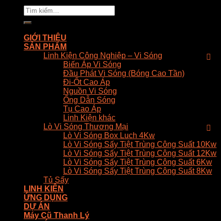
Tìm
kiếm:
GIỚI THIỆU
SẢN PHẨM
Linh Kiện Công Nghiệp – Vi Sóng
Biến Áp Vi Sóng
Đầu Phát Vi Sóng (Bóng Cao Tần)
Đi-Ốt Cao Áp
Nguồn Vi Sóng
Ống Dẫn Sóng
Tụ Cao Áp
Linh Kiện khác
Lò Vi Sóng Thương Mại
Lò Vi Sóng Box Luch 4Kw
Lò Vi Sóng Sấy Tiệt Trùng Công Suất 10Kw
Lò Vi Sóng Sấy Tiệt Trùng Công Suất 12Kw
Lò Vi Sóng Sấy Tiệt Trùng Công Suất 6Kw
Lò Vi Sóng Sấy Tiệt Trùng Công Suất 8Kw
Tủ Sấy
LINH KIỆN
ỨNG DỤNG
DỰ ÁN
Máy Cũ Thanh Lý