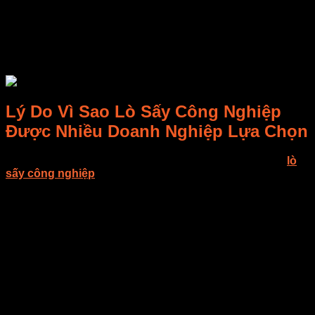
nâng cao hiệu suất và chất lượng sản phẩm sấy.
Các lò sấy tích hợp công nghệ thông minh, có khả
năng tự động điều khiển và giám sát quá trình sấy
đang ngày càng phổ biến để giảm thiểu sự can thiệp
của con người và tối ưu hóa hiệu quả hoạt động.
Lý Do Vì Sao Lò Sấy Công Nghiệp
Được Nhiều Doanh Nghiệp Lựa Chọn
Hiệu quả và độ bền là hai trong số các lý do chính khiến
lò
sấy công nghiệp
trở nên phổ biến:
Tiết kiệm năng lượng: Nhiều mẫu hiện đại có khả năng
cách nhiệt tốt, giảm hao phí điện năng.
Độ bền cao: Sử dụng chất liệu chống gỉ sét và bền bỉ,
thích hợp cho môi trường công nghiệp khắc nghiệt.
Khả năng bảo trì dễ dàng: Thiết kế đơn giản giúp việc
bảo trì nhanh chóng và ít tốn kém.
Nhờ vào các ưu điểm vượt trội này, việc đầu tư vào lò sấy
không chỉ nâng cao chất lượng sản phẩm mà còn tối ưu hóa
chi phí sản xuất dài hạn.