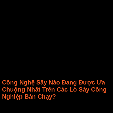
Dược liệu: Lò sấy chân không sẽ phù hợp hơn vì
giữ được dược tính quan trọng.
Tính toán năng suất mong muốn
Nếu sản lượng nhỏ dưới 200kg/ngày, chọn lò
sấy cỡ nhỏ hoặc trung bình để tiết kiệm chi phí.
Với sản lượng lớn hơn, các dòng lò công suất từ
500kg/h trở lên sẽ là lựa chọn tối ưu.
Khả năng tiết kiệm năng lượng
Lựa chọn lò có hệ thống cách nhiệt tốt và cơ chế
điều chỉnh tự động để tiết kiệm chi phí vận hành
lâu dài.
Đánh giá thương hiệu và nhà cung cấp
Ưu tiên thương hiệu uy tín với chế độ bảo hành
rõ ràng.
Nghiên cứu đánh giá từ người dùng thực tế để
tránh rủi ro không đáng có.
Công Nghệ Sấy Nào Đang Được Ưa
Chuộng Nhất Trên Các Lò Sấy Công
Nghiệp Bán Chạy?
Khi tìm hiểu về lò sấy công nghiệp, một trong những yếu tố
quan trọng không thể bỏ qua chính là công nghệ sấy. Công