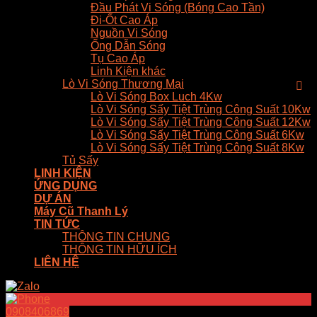
Đầu Phát Vi Sóng (Bóng Cao Tần)
Đi-Ốt Cao Áp
Nguồn Vi Sóng
Ống Dẫn Sóng
Tụ Cao Áp
Linh Kiện khác
Lò Vi Sóng Thương Mại
Lò Vi Sóng Box Luch 4Kw
Lò Vi Sóng Sấy Tiệt Trùng Công Suất 10Kw
Lò Vi Sóng Sấy Tiệt Trùng Công Suất 12Kw
Lò Vi Sóng Sấy Tiệt Trùng Công Suất 6Kw
Lò Vi Sóng Sấy Tiệt Trùng Công Suất 8Kw
Tủ Sấy
LINH KIỆN
ỨNG DỤNG
DỰ ÁN
Máy Cũ Thanh Lý
TIN TỨC
THÔNG TIN CHUNG
THÔNG TIN HỮU ÍCH
LIÊN HỆ
0908406869