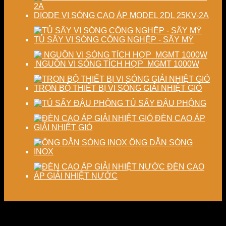
DIODE VI SÓNG CAO ÁP MODEL 2DL 25KV-2A
TỦ SẤY VI SÓNG CÔNG NGHỆP - SẤY MỲ
NGUỒN VI SÓNG TÍCH HỢP MGMT 1000W
TRỌN BỘ THIẾT BỊ VI SÓNG GIẢI NHIỆT GIÓ
TỦ SẤY ĐẬU PHỘNG
ĐÈN CAO ÁP
GIẢI NHIỆT GIÓ
ỐNG DẪN SÓNG
INOX
ĐÈN CAO
ÁP GIẢI NHIỆT NƯỚC