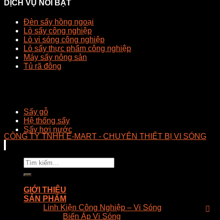
DỊCH VỤ NỔI BẬT
Đèn sấy hồng ngoại
Lò sấy công nghiệp
Lò vi sóng công nghiệp
Lò sấy thực phẩm công nghiệp
Máy sấy nông sản
Tủ rã đông
Sấy gỗ
Hệ thống sấy
Sấy hơi nước
CÔNG TY TNHH E-MART - CHUYÊN THIẾT BỊ VI SÓNG
Tìm
kiếm:
GIỚI THIỆU
SẢN PHẨM
Linh Kiện Công Nghiệp – Vi Sóng
Biến Áp Vi Sóng