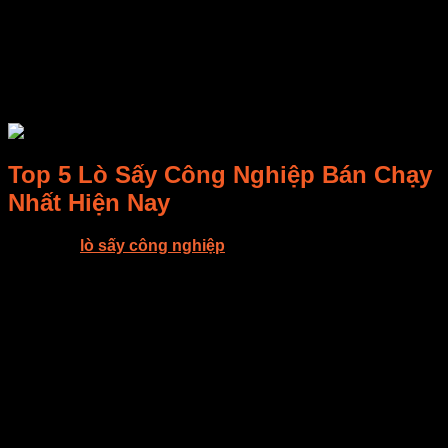
gặp khó khăn trong việc lựa chọn.
Thị trường lò sấy công nghiệp đang chứng kiến sự lên ngôi
của các loại lò sấy có công nghệ hiện đại, hiệu suất cao và
đáp ứng tốt nhu cầu đa dạng của các ngành công nghiệp
khác nhau.
Top 5 Lò Sấy Công Nghiệp Bán Chạy
Nhất Hiện Nay
Lựa chọn
lò sấy công nghiệp
phù hợp có thể tạo ra sự
khác biệt lớn trong hiệu quả sản xuất. Dưới đây là danh
sách 5 mẫu lò sấy đang dẫn đầu thị trường, được nhiều
doanh nghiệp tin dùng:
Lò sấy nhiệt đối lưu 500kg/h: Thiết kế hiện đại, sử
dụng công nghệ đối lưu để đảm bảo sấy khô đều. Tính
năng tiết kiệm năng lượng giúp giảm chi phí vận hành.
Lò sấy bằng năng lượng mặt trời: Phù hợp với doanh
nghiệp nhỏ, thân thiện với môi trường, giảm chi phí
điện năng.
Lò sấy chân không công suất lớn: Tối ưu cho sản