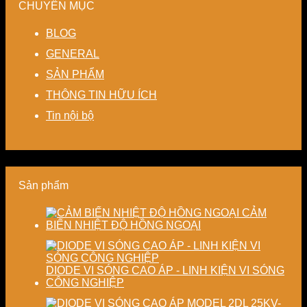
hoàn
tiết
–
sấy
cho
máy
CHUYÊN MỤC
kín
kiệm
Giải
ổn
hệ
giảm
năng
pháp
định,
thống
BLOG
thất
lượng
linh
hạn
sấy
thoát
cho
hoạt,
chế
–
GENERAL
nhiệt
nhà
tiết
biến
Nâng
SẢN PHẨM
–
máy
kiệm
dạng
cao
Giải
chi
và
độ
THÔNG TIN HỮU ÍCH
pháp
phí
nâng
chính
tiết
cho
cao
xác,
Tin nội bộ
kiệm
doanh
chất
tiết
năng
nghiệp
lượng
kiệm
lượng
sản
thành
năng
và
xuất
phẩm
lượng
ổn
hiện
và
Sản phẩm
định
đại
ổn
chất
định
lượng
chất
CẢM
sấy
lượng
BIẾN NHIỆT ĐỘ HỒNG NGOẠI
công
sản
nghiệp
phẩm
DIODE VI SÓNG CAO ÁP - LINH KIỆN VI SÓNG
CÔNG NGHIỆP