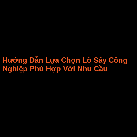
phẩm cần bảo toàn chất lượng cao, như dược phẩm
và thực phẩm cao cấp.
Lò sấy hồng ngoại nhiệt độ cao: Tốc độ sấy nhanh,
giảm thời gian chế biến.
Lò sấy đa năng 1000kg/h: Đáp ứng nhu cầu sản xuất
lớn, dễ dàng điều chỉnh nhiệt độ và độ ẩm.
Sử dụng đúng loại lò sấy giúp tăng năng suất, bảo toàn chất
lượng sản phẩm và tiết kiệm chi phí vận hành.
Hướng Dẫn Lựa Chọn Lò Sấy Công
Nghiệp Phù Hợp Với Nhu Cầu
Để đầu tư hiệu quả vào lò sấy công nghiệp, bạn cần cân
nhắc nhiều yếu tố nhằm đảm bảo thiết bị phù hợp với mục
tiêu sản xuất. Dưới đây là những bước hướng dẫn chi tiết
giúp bạn chọn đúng sản phẩm:
Xác định loại sản phẩm cần sấy
Các loại nguyên liệu khác nhau sẽ yêu cầu công nghệ
sấy khác nhau:
Thực phẩm: Nên chọn lò sấy đối lưu hoặc lò sấy
hồng ngoại để bảo toàn hương vị.