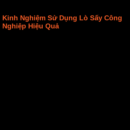
kỹ về nhà cung cấp trước khi quyết định mua
hàng.
Kinh Nghiệm Sử Dụng Lò Sấy Công
Nghiệp Hiệu Quả
Tuân thủ hướng dẫn sử dụng của nhà sản xuất:
Đọc kỹ hướng dẫn sử dụng trước khi vận hành lò
sấy để đảm bảo thiết bị hoạt động an toàn và hiệu
quả.
Tuân thủ các quy định về nhiệt độ, thời gian
sấy và các thao tác vận hành khác.
Kiểm tra và bảo trì định kỳ:
Thực hiện kiểm tra và bảo trì lò sấy định kỳ để
phát hiện và khắc phục sớm các sự cố, đảm bảo
thiết bị hoạt động ổn định và hiệu quả.
Thay thế các bộ phận bị hao mòn theo định kỳ để
tránh các sự cố lớn hơn.
Điều chỉnh nhiệt độ và thời gian sấy phù hợp:
Điều chỉnh nhiệt độ sấy và thời gian sấy phù hợp
với từng loại sản phẩm khác nhau.
Nếu nhiệt độ sấy quá cao hoặc thời gian sấy quá
lâu có thể làm hỏng sản phẩm hoặc tiêu tốn năng
lượng.