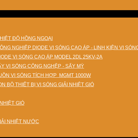
HIỆT ĐỘ HỒNG NGOẠI
DIODE VI SÓNG CAO ÁP - LINH KIỆN VI SÓ
IODE VI SÓNG CAO ÁP MODEL 2DL 25KV-2A
ẤY VI SÓNG CÔNG NGHỆP - SẤY MỲ
ỒN VI SÓNG TÍCH HỢP MGMT 1000W
N BỘ THIẾT BỊ VI SÓNG GIẢI NHIỆT GIÓ
NHIỆT GIÓ
IẢI NHIỆT NƯỚC