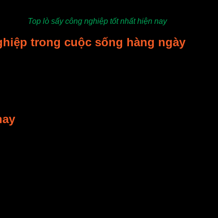
Top lò sấy công nghiệp tốt nhất hiện nay
nghiệp trong cuộc sống hàng ngày
Trung bình từ 6– 8 tiếng thay vì mất 2– 3 ngày như trước đây.
n có độ bền cao từ 3– 5 năm.
để phù hợp với nhu cầu sử dụng.
nay
ễn Đông hiện nay. Lò sấy hoa quả xoay được làm toàn bộ bằng 
hiệt độ cao.
oạt động làm nóng không khí. Quạt gió thổi gió vào dàn nhiệt 