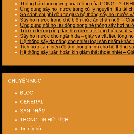
Thông báo tạm ngưng hoạt động của CÔNG TY T
Ứng dụng sấy hơi nước trong xử lý nguyên liệu tái ch
So sánh chi phí đầu tư giữa hệ thống sấy hơi nước v
Sấy hơi nước trong chế biến thức ăn chăn nuôi – Gi
Ứng dụng nồi hơi tự động trong hệ thống sấy hơi nư
Tối ưu đường ống dẫn hơi nước để tăng hiệu suất sấy
Sấy hơi nước cho ngành da – giày và vật liệu tổng h
Hệ thống sấy đa năng cho nhiều loại sản phẩm khác nh
Tích hợp cảm biến độ ẩm thông minh cho hệ thống sấ
Hệ thống sấy tuần hoàn kín giảm thất thoát nhiệt – G
CHUYÊN MỤC
BLOG
GENERAL
SẢN PHẨM
THÔNG TIN HỮU ÍCH
Tin nội bộ