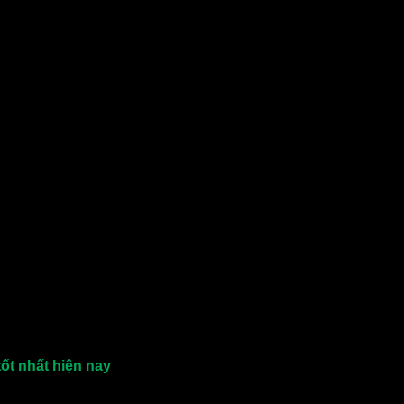
 Sử dụng tủ sấy nông sản đang dần trở thành xu thế
tốt nhất hiện nay
, quý khách có thể tham khảo để chọn