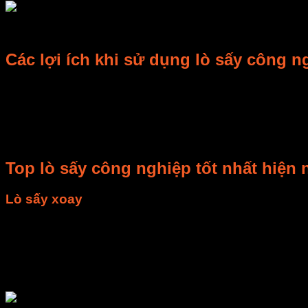
Các lợi ích khi sử dụng lò sấy công 
Không phụ thuộc vào thời tiết
Thời gian sấy nhanh, phụ thuộc vào từng loại sản phẩm. 
Tủ sấy trái cây công nghiệp được làm từ chất liệu tốt nê
Dễ dàng cài đặt nhiệt độ sấy như ý muốn
Năng suất sấy cao, đa dạng mẫu mã, kích cỡ khay sấy 
Top lò sấy công nghiệp tốt nhất hiện 
Lò sấy xoay
Tủ sấy nông sản xoay hiện đang là dòng máy bán chạy nhất Vi
sinh thực phẩm và không bị biến dạng khi chịu tác động của n
Nguyên lý hoạt động của tủ sấy thực phẩm xoay: Thanh nhiệt h
Sau đó gió nóng sẽ lấy hơi ẩm thoát ra ngoài.