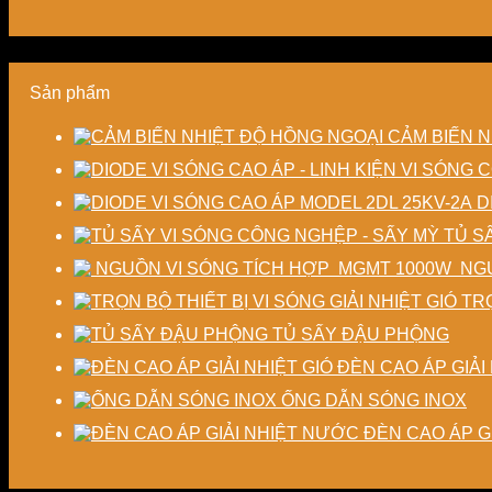
Sản phẩm
CẢM BIẾN N
D
TỦ S
NGU
TRỌ
TỦ SẤY ĐẬU PHỘNG
ĐÈN CAO ÁP GIẢI 
ỐNG DẪN SÓNG INOX
ĐÈN CAO ÁP G