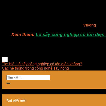
Các lò sấy năng lượng mặt trời thường có diện tích lớn như 
gió lớn giúp không khí nóng được luân chuyển liên tục giúp 
Máy sấy năng lượng mặt trời được thiết kế thêm hệ thống điện 
khá cao nên khiến nhiều khách hàng khó tiếp cận hơn.
Nếu bạn còn gì thắc mắc, bạn có thể liên hệ cho
Visong
để đư
Xem thêm:
Lò sấy công nghiệp có tốn điệ
Tìm hiểu lò sấy công nghiệp có tốn điện không?
Các hệ thống trong công nghệ sấy nóng
Bài viết mới