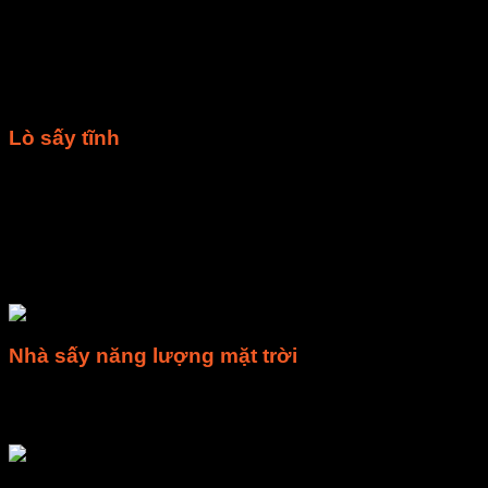
Điểm đặc biệt của sản phẩm này đó chính các khay sấy được xế
với nguồn nhiệt. Do đó, khách hàng không cần hỗ trợ đảo kha
Khay sấy được đột lỗ để hơi nóng dễ dàng đến từng khay và 
nhiệt độ của tủ sấy đạt được từ 0– 120ºC.
Lò sấy tĩnh
Có thiết kế gần giống với tủ sấy xoay nhưng tủ sấy tĩnh có s
Thiết kế khay:
Khay sấy hình chữ nhật, kích thước 46x7
trên thành tủ nên sản phẩm được gọi là tủ sấy tĩnh. Giá 
Nguyên lý hoạt động:
Thanh nhiệt hoạt động đốt nóng k
hơi ẩm thoát ra ngoài nhưng trong quá trình sấy khách 
Nhà sấy năng lượng mặt trời
Các tủ sấy công nghiệp thường được sử dụng trong các cơ sở
tham khảo ngay dòng nhà sấy nông sản bằng năng lượng mặt 