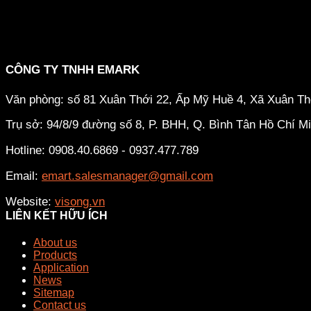
CÔNG TY TNHH EMARK
Văn phòng: số 81 Xuân Thới 22, Ấp Mỹ Huề 4, Xã Xuân T
Trụ sở: 94/8/9 đường số 8, P. BHH, Q. Bình Tân
Hồ Chí M
Hotline: 0908.40.6869 - 0937.477.789
Email:
emart.salesmanager@gmail.com
Website:
visong.vn
LIÊN KẾT HỮU ÍCH
About us
Products
Application
News
Sitemap
Contact us