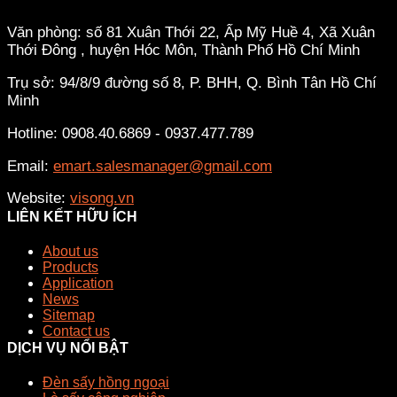
Văn phòng: số 81 Xuân Thới 22, Ấp Mỹ Huề 4, Xã Xuân
Thới Đông , huyện Hóc Môn, Thành Phố Hồ Chí Minh
Trụ sở: 94/8/9 đường số 8, P. BHH, Q. Bình Tân
Hồ Chí
Minh
Hotline: 0908.40.6869 - 0937.477.789
Email:
emart.salesmanager@gmail.com
Website:
visong.vn
LIÊN KẾT HỮU ÍCH
About us
Products
Application
News
Sitemap
Contact us
DỊCH VỤ NỔI BẬT
Đèn sấy hồng ngoại