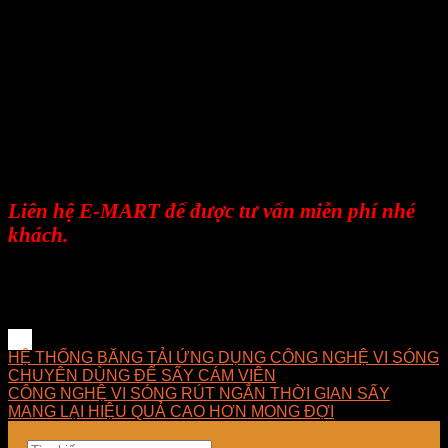
nghiên cứu và phát triển những giải pháp tối ưu về
mặt kỹ thuật, hợp lý về chi phí, dễ dàng làm chủ
công nghệ và mang lại giải pháp phù hợp nhất cho
doanh nghiệp.
E-MART luôn hướng về khách hàng với phương
châm luôn đặt sự hài lòng của khách hàng lên
hàng đầu, xem sự thành công của khách hàng
chính là sự thành công của công ty.
Liên hệ E-MART để được tư vấn miễn phí nhé
khách.
#SayGo
#GiaiPhapSay
#HeThongSay
#Sayson
#KhuTrung
#RaDong
HỆ THỐNG BĂNG TẢI ỨNG DỤNG CÔNG NGHỆ VI SÓNG
CHUYÊN DÙNG ĐỂ SẤY CÁM VIÊN
CÔNG NGHỆ VI SÓNG RÚT NGẮN THỜI GIAN SẤY
MANG LẠI HIỆU QUẢ CAO HƠN MONG ĐỢI