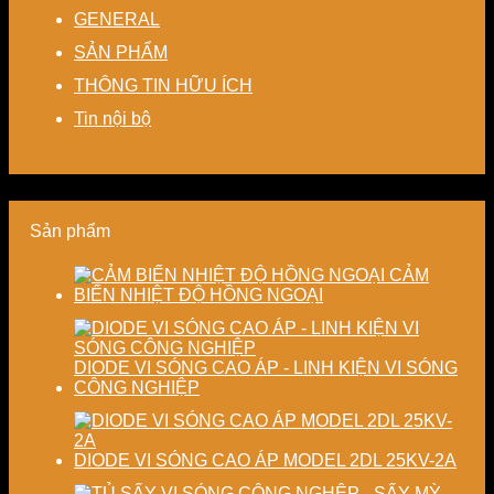
thoát
cho
hoạt,
chế
–
GENERAL
nhiệt
nhà
tiết
biến
Nâng
SẢN PHẨM
–
máy
kiệm
dạng
cao
Giải
chi
và
độ
THÔNG TIN HỮU ÍCH
pháp
phí
nâng
chính
tiết
cho
cao
xác,
Tin nội bộ
kiệm
doanh
chất
tiết
năng
nghiệp
lượng
kiệm
lượng
sản
thành
năng
và
xuất
phẩm
lượng
ổn
hiện
và
Sản phẩm
định
đại
ổn
chất
định
lượng
chất
CẢM
sấy
lượng
BIẾN NHIỆT ĐỘ HỒNG NGOẠI
công
sản
nghiệp
phẩm
DIODE VI SÓNG CAO ÁP - LINH KIỆN VI SÓNG
CÔNG NGHIỆP
DIODE VI SÓNG CAO ÁP MODEL 2DL 25KV-2A