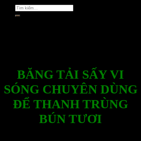
Tìm
kiếm:
Rate this post
BĂNG TẢI SẤY VI
SÓNG CHUYÊN DÙNG
ĐỂ THANH TRÙNG
BÚN TƯƠI
Website: https://www.visong.vn
http://www.densay.info