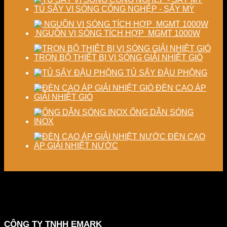
TỦ SẤY VI SÓNG CÔNG NGHỆP - SẤY MỲ
NGUỒN VI SÓNG TÍCH HỢP MGMT 1000W
TRỌN BỘ THIẾT BỊ VI SÓNG GIẢI NHIỆT GIÓ
TỦ SẤY ĐẬU PHỘNG
ĐÈN CAO ÁP
GIẢI NHIỆT GIÓ
ỐNG DẪN SÓNG
INOX
ĐÈN CAO
ÁP GIẢI NHIỆT NƯỚC
CÔNG TY TNHH EMARK