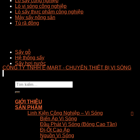
Lò sấy công nghiệp
Lò vi sóng công nghiệp
Lò sấy thực phẩm công nghiệp
Máy sấy nông sản
Tủ rã đông
Sấy gỗ
Hệ thống sấy
Sấy hơi nước
CÔNG TY TNHH E-MART - CHUYÊN THIẾT BỊ VI SÓNG
Tìm
kiếm:
GIỚI THIỆU
SẢN PHẨM
Linh Kiện Công Nghiệp – Vi Sóng
Biến Áp Vi Sóng
Đầu Phát Vi Sóng (Bóng Cao Tần)
Đi-Ốt Cao Áp
Nguồn Vi Sóng