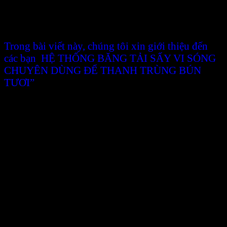
rất ngắn, không chỉ giúp tiết kiệm điện năng mà
còn giữ lại hầu hết các chất dinh dưỡng và màu sắc
ban đầu của nông sản, thực phẩm.
Trong bài viết này, chúng tôi xin giới thiệu đến
các bạn HỆ THỐNG BĂNG TẢI SẤY VI SÓNG
CHUYÊN DÙNG ĐỂ THANH TRÙNG BÚN
TƯƠI”
Trong ngành công nghiệp thực phẩm, đảm bảo sự
an toàn và vệ sinh là rất quan trọng. Đặc biệt với
bún tươi, việc tiêu diệt vi khuẩn và vi sinh vật gây
hại có thể là thách thức. Sấy vi sóng băng tải là
một giải pháp đột phá, giúp thanh trùng bún tươi
một cách nhanh chóng, hiệu quả và an toàn.
Sấy vi sóng băng tải của chúng tôi được thiết kế
đặc biệt để đáp ứng yêu cầu vệ sinh cao nhất và
đảm bảo sự đồng đều trong quá trình sấy. Với
công nghệ sấy vi sóng tiên tiến, năng lượng sóng
vi sóng được sử dụng để nhanh chóng tiêu diệt vi