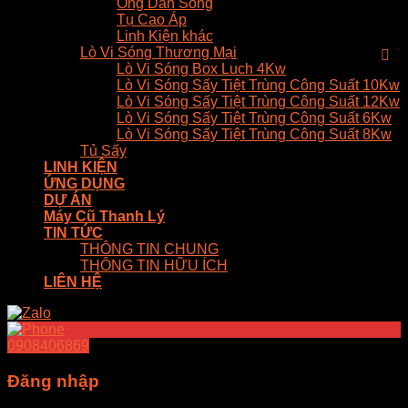
Ống Dẫn Sóng
Tụ Cao Áp
Linh Kiện khác
Lò Vi Sóng Thương Mại
Lò Vi Sóng Box Luch 4Kw
Lò Vi Sóng Sấy Tiệt Trùng Công Suất 10Kw
Lò Vi Sóng Sấy Tiệt Trùng Công Suất 12Kw
Lò Vi Sóng Sấy Tiệt Trùng Công Suất 6Kw
Lò Vi Sóng Sấy Tiệt Trùng Công Suất 8Kw
Tủ Sấy
LINH KIỆN
ỨNG DỤNG
DỰ ÁN
Máy Cũ Thanh Lý
TIN TỨC
THÔNG TIN CHUNG
THÔNG TIN HỮU ÍCH
LIÊN HỆ
0908406869
Đăng nhập