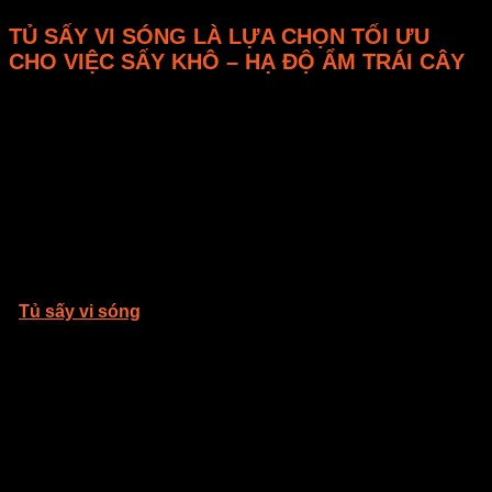
TỦ SẤY VI SÓNG LÀ LỰA CHỌN TỐI ƯU
CHO VIỆC SẤY KHÔ – HẠ ĐỘ ẨM TRÁI CÂY
Hiệu quả và tiết kiệm năng lượng
– Bảo vệ môi trường
– Sử dụng trong mọi điều kiện thời tiết
– Tuổi thọ cao, độ bền vĩnh viễn.
– Ứng dụng rộng rãi trong nhiều lĩnh vực : SẤY KHÔ, RÃ
ĐÔNG, HẠ ĐỘ ẨM, KHỬ TRÙNG,…
–
Tủ sấy vi sóng
có thể đồng thời thâm nhập và làm khô (
tách nước) tấc cả các thành phần của vật liệu, do nhiệt được
thâm nhập bằng những tia sóng siêu nhỏ khiến cho tất cả
các thành phần trong sản phẩm đều được làm khô hạt điều
trong thời gian rất ngắn
– Với đội ngũ kỹ thuật và tư vấn viên nhiệt tình giải đáp thắc
mắc, khắc phục sự cố trong thời gian ngắn nhất. E-MART
luôn nghiên cứu tìm ra những giải pháp sấy tối ưu nhất cho
doanh nghiệp trong mọi lĩnh vực. Luôn đặt sự uy tín lên hàng