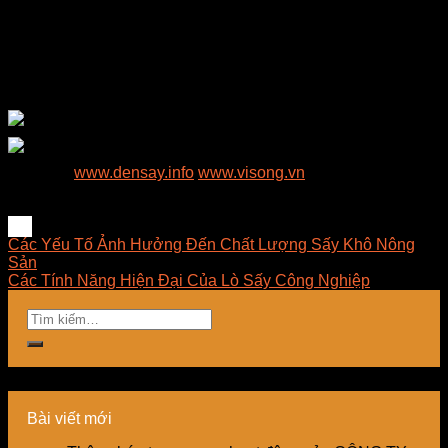
Nhanh tay kết nối với E-MART khi đang có nhu cầu tìm hiểu
hoặc đang muốn sử dụng sản phẩm dịch vụ.!!!!
Ms Trang: 0898.864.118
Ms Nhung: 0899.894.118
Website:
www.densay.info
www.visong.vn
Địa chỉ Kho: Số 81, Xuân Thới 22, Ấp Mỹ Huề 4, Xã Xuân
Thới Đông, Huyện Hóc Môn, TPHCM.
Các Yếu Tố Ảnh Hưởng Đến Chất Lượng Sấy Khô Nông
Sản
Các Tính Năng Hiện Đại Của Lò Sấy Công Nghiệp
Bài viết mới