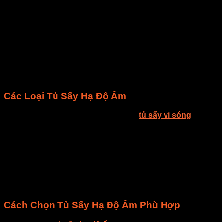
đầu nên E-MART đã và đang nhận được nhiều sự lựa chọn
của các doanh nghiệp lớn nhỏ trên toàn quốc.
-Tủ sấy vi sóng có nhiều ưu điểm như làm nóng nhanh, tiết
kiệm thời gian, dễ sử dụng và tiện lợi. Tuy nhiên, cần lưu ý
rằng tủ sấy vi sóng có thể làm thực phẩm bị khô hoặc cháy
nếu sử dụng sai cách, do đó người sử dụng cần phải đọc kỹ
hướng dẫn sử dụng và tuân thủ các quy tắc an toàn khi sử
dụng tủ sấy vi sóng.
Các Loại Tủ Sấy Hạ Độ Ẩm
Hiện nay trên thị trường, có nhiều loại
tủ sấy vi sóng
với
các tính năng khác nhau. Các loại chính bao gồm:
Tủ sấy nhiệt độ thấp: Thích hợp cho trái cây và hạt
nhạy cảm với nhiệt độ cao.
Tủ sấy công nghiệp: Dành cho việc sấy số lượng lớn
trong các cơ sở chế biến thực phẩm.
Tủ sấy đa năng: Có khả năng sấy nhiều loại thực phẩm
khác nhau với các chế độ điều chỉnh linh hoạt.
Cách Chọn Tủ Sấy Hạ Độ Ẩm Phù Hợp