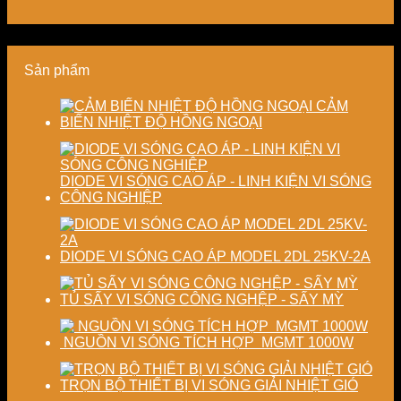
năng
nghiệp
lượng
kiệm
lượng
sản
thành
năng
và
xuất
phẩm
lượng
ổn
hiện
và
Sản phẩm
định
đại
ổn
chất
định
lượng
chất
CẢM
sấy
lượng
BIẾN NHIỆT ĐỘ HỒNG NGOẠI
công
sản
nghiệp
phẩm
DIODE VI SÓNG CAO ÁP - LINH KIỆN VI SÓNG
CÔNG NGHIỆP
DIODE VI SÓNG CAO ÁP MODEL 2DL 25KV-2A
TỦ SẤY VI SÓNG CÔNG NGHỆP - SẤY MỲ
NGUỒN VI SÓNG TÍCH HỢP MGMT 1000W
TRỌN BỘ THIẾT BỊ VI SÓNG GIẢI NHIỆT GIÓ