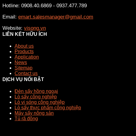
Hotline: 0908.40.6869 - 0937.477.789
Email:
emart.salesmanager@gmail.com
Website:
visong.vn
LIÊN KẾT HỮU ÍCH
About us
Products
Application
News
Sitemap
Contact us
DỊCH VỤ NỔI BẬT
Đèn sấy hồng ngoại
Lò sấy công nghiệp
Lò vi sóng công nghiệp
Lò sấy thực phẩm công nghiệp
Máy sấy nông sản
Tủ rã đông