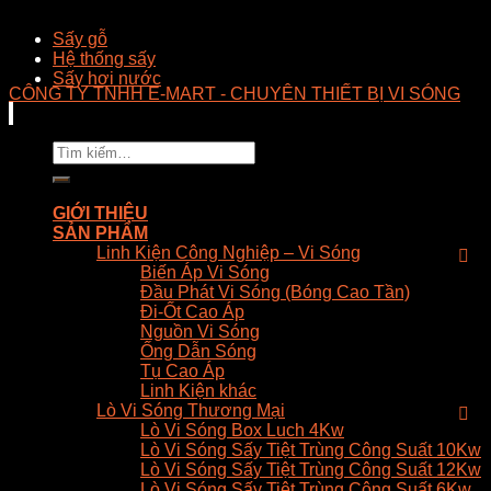
Sấy gỗ
Hệ thống sấy
Sấy hơi nước
CÔNG TY TNHH E-MART - CHUYÊN THIẾT BỊ VI SÓNG
Tìm
kiếm:
GIỚI THIỆU
SẢN PHẨM
Linh Kiện Công Nghiệp – Vi Sóng
Biến Áp Vi Sóng
Đầu Phát Vi Sóng (Bóng Cao Tần)
Đi-Ốt Cao Áp
Nguồn Vi Sóng
Ống Dẫn Sóng
Tụ Cao Áp
Linh Kiện khác
Lò Vi Sóng Thương Mại
Lò Vi Sóng Box Luch 4Kw
Lò Vi Sóng Sấy Tiệt Trùng Công Suất 10Kw
Lò Vi Sóng Sấy Tiệt Trùng Công Suất 12Kw
Lò Vi Sóng Sấy Tiệt Trùng Công Suất 6Kw