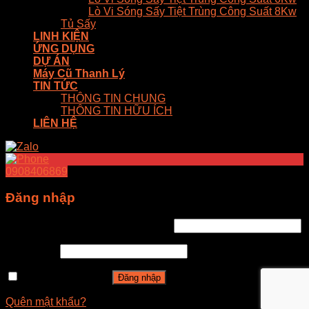
Lò Vi Sóng Sấy Tiệt Trùng Công Suất 8Kw
Tủ Sấy
LINH KIỆN
ỨNG DỤNG
DỰ ÁN
Máy Cũ Thanh Lý
TIN TỨC
THÔNG TIN CHUNG
THÔNG TIN HỮU ÍCH
LIÊN HỆ
0908406869
Đăng nhập
Tên tài khoản hoặc địa chỉ email
*
Mật khẩu
*
Ghi nhớ mật khẩu
Đăng nhập
Quên mật khẩu?