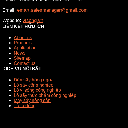
Email:
emart.salesmanager@gmail.com
Website:
visong.vn
LIÊN KẾT HỮU ÍCH
About us
Products
Application
News
Sitemap
Contact us
DỊCH VỤ NỔI BẬT
Đèn sấy hồng ngoại
Lò sấy công nghiệp
Lò vi sóng công nghiệp
Lò sấy thực phẩm công nghiệp
Máy sấy nông sản
Tủ rã đông