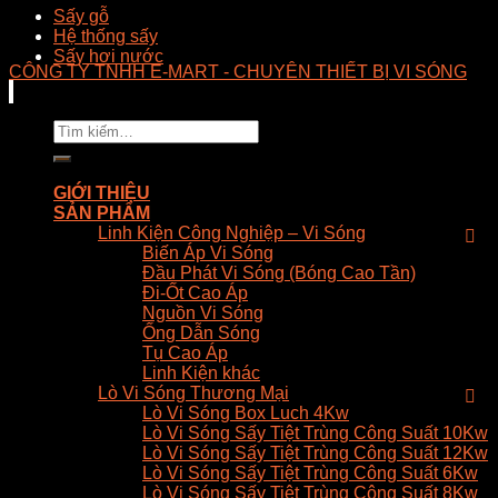
Sấy gỗ
Hệ thống sấy
Sấy hơi nước
CÔNG TY TNHH E-MART - CHUYÊN THIẾT BỊ VI SÓNG
Tìm
kiếm:
GIỚI THIỆU
SẢN PHẨM
Linh Kiện Công Nghiệp – Vi Sóng
Biến Áp Vi Sóng
Đầu Phát Vi Sóng (Bóng Cao Tần)
Đi-Ốt Cao Áp
Nguồn Vi Sóng
Ống Dẫn Sóng
Tụ Cao Áp
Linh Kiện khác
Lò Vi Sóng Thương Mại
Lò Vi Sóng Box Luch 4Kw
Lò Vi Sóng Sấy Tiệt Trùng Công Suất 10Kw
Lò Vi Sóng Sấy Tiệt Trùng Công Suất 12Kw
Lò Vi Sóng Sấy Tiệt Trùng Công Suất 6Kw
Lò Vi Sóng Sấy Tiệt Trùng Công Suất 8Kw