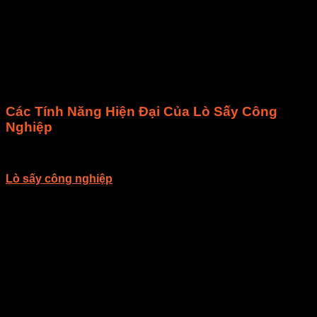
Lò Sấy Lạnh
Lò sấy lạnh sử dụng công nghệ sấy lạnh giúp giữ nguyên
chất dinh dưỡng và màu sắc tự nhiên của nông sản. Thời
gian sấy có thể lâu hơn, nhưng chất lượng sản phẩm cao
hơn.
Các Tính Năng Hiện Đại Của Lò Sấy Công
Nghiệp
Điều Khiển Tự Động
Lò sấy công nghiệp
với hệ thống điều khiển tự động, giúp
tối ưu hóa quá trình sấy và giảm thiểu lỗi do con người.
Tích Hợp IoT
Lò sấy hiện đại có thể tích hợp IoT, cho phép bạn giám sát và
điều khiển từ xa qua điện thoại hoặc máy tính bảng.
Bảo Trì Dễ Dàng
Lò sấy công nghiệp của EMART được thiết kế với khả năng
bảo trì dễ dàng, giúp tiết kiệm thời gian và chi phí bảo