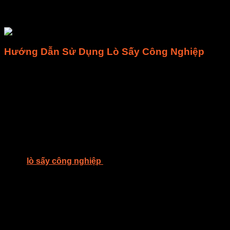
hướng dẫn sử dụng lò sấy công nghiệp dành cho nông sản,
giúp bạn tối ưu hóa quá trình sản xuất và bảo quản.
Hướng Dẫn Sử Dụng Lò Sấy Công Nghiệp
Chuẩn Bị Nông Sản Trước Khi Sấy
Để đảm bảo hiệu quả sấy, nông sản cần được chuẩn bị kỹ
lưỡng. Trước tiên, bạn cần rửa sạch nông sản để loại bỏ bụi
bẩn và tạp chất. Sau đó, cắt nhỏ hoặc lột vỏ (tùy thuộc vào
loại nông sản) để tăng diện tích bề mặt tiếp xúc với nhiệt.
Thiết Lập Lò Sấy Công Nghiệp
–
Kiểm tra lò sấy: Trước khi bắt đầu, hãy kiểm tra toàn bộ hệ
thống
lò sấy công nghiệp
để đảm bảo không có hỏng hóc.
– Điều chỉnh nhiệt độ: Tùy thuộc vào loại nông sản, nhiệt độ
sấy có thể thay đổi. Thông thường, nhiệt độ sấy dao động từ
40-60°C.
– Đặt thời gian sấy: Thời gian sấy cũng phụ thuộc vào loại
nông sản và độ ẩm ban đầu.