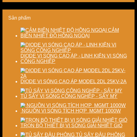
lượng
sản
thành
năng
và
xuất
phẩm
lượng
ổn
hiện
và
Sản phẩm
định
đại
ổn
chất
định
lượng
chất
CẢM
sấy
lượng
BIẾN NHIỆT ĐỘ HỒNG NGOẠI
công
sản
nghiệp
phẩm
DIODE VI SÓNG CAO ÁP - LINH KIỆN VI SÓNG
CÔNG NGHIỆP
DIODE VI SÓNG CAO ÁP MODEL 2DL 25KV-2A
TỦ SẤY VI SÓNG CÔNG NGHỆP - SẤY MỲ
NGUỒN VI SÓNG TÍCH HỢP MGMT 1000W
TRỌN BỘ THIẾT BỊ VI SÓNG GIẢI NHIỆT GIÓ
TỦ SẤY ĐẬU PHỘNG