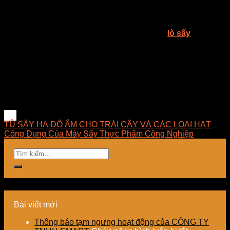
dưỡng.
Công ty TNHH E-MART chuyên tư vấn giải pháp sấy, thiết
kế – thi công – lắp đặt – bảo trì hệ thống sấy,
lò sấy
, tủ rã
đông, máy sấy nông sản công nghiệp và cung cấp thiết bị
linh kiện sấy, đèn sấy hồng ngoại dùng trong công nghiệp tại
Việt Nam. E-MART mong muốn được đem đến cho khách
hàng những ứng dụng tốt nhất trong lĩnh vực sấy, luôn luôn
nghiên cứu và phát triển những giải pháp tối ưu về mặt kỹ
thuật, hợp lý về chi phí, dễ dàng làm chủ công nghệ và mang
lại giải pháp phù hợp nhất cho doanh nghiệp.
TỦ SẤY HẠ ĐỘ ẨM CHO TRÁI CÂY VÀ CÁC LOẠI HẠT
Công Dụng Của Máy Sấy Thực Phẩm Công Nghiệp
Bài viết mới
Thông báo tạm ngưng hoạt động của CÔNG TY