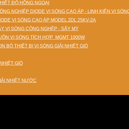
HIỆT ĐỘ HỒNG NGOẠI
DIODE VI SÓNG CAO ÁP - LINH KIỆN VI SÓ
IODE VI SÓNG CAO ÁP MODEL 2DL 25KV-2A
ẤY VI SÓNG CÔNG NGHỆP - SẤY MỲ
ỒN VI SÓNG TÍCH HỢP MGMT 1000W
N BỘ THIẾT BỊ VI SÓNG GIẢI NHIỆT GIÓ
NHIỆT GIÓ
IẢI NHIỆT NƯỚC