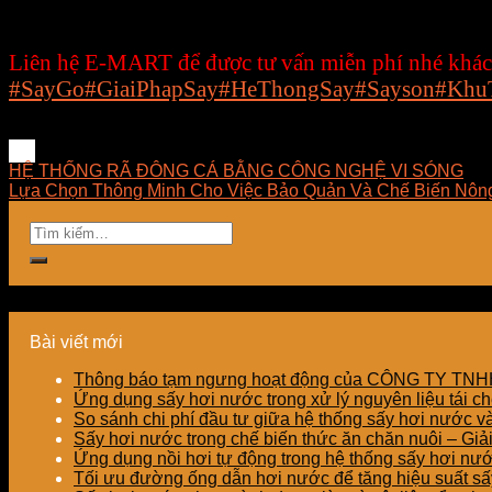
công nghệ và mang lại giải pháp phù hợp nhất cho
khách hàng lên hàng đầu, xem sự thành công của kh
Liên hệ E-MART để được tư vấn miễn phí nhé khác
#SayGo
#GiaiPhapSay
#HeThongSay
#Sayson
#Khu
HỆ THỐNG RÃ ĐÔNG CÁ BẰNG CÔNG NGHỆ VI SÓNG
Lựa Chọn Thông Minh Cho Việc Bảo Quản Và Chế Biến Nôn
Bài viết mới
Thông báo tạm ngưng hoạt động của CÔNG TY T
Ứng dụng sấy hơi nước trong xử lý nguyên liệu tái ch
So sánh chi phí đầu tư giữa hệ thống sấy hơi nước v
Sấy hơi nước trong chế biến thức ăn chăn nuôi – Gi
Ứng dụng nồi hơi tự động trong hệ thống sấy hơi nư
Tối ưu đường ống dẫn hơi nước để tăng hiệu suất sấy