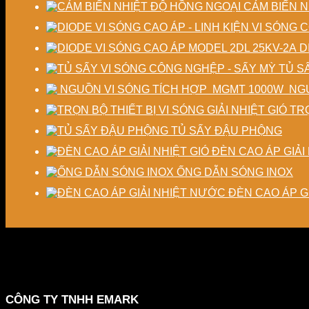
CẢM BIẾN N
D
TỦ S
NGU
TRỌ
TỦ SẤY ĐẬU PHỘNG
ĐÈN CAO ÁP GIẢI 
ỐNG DẪN SÓNG INOX
ĐÈN CAO ÁP G
CÔNG TY TNHH EMARK