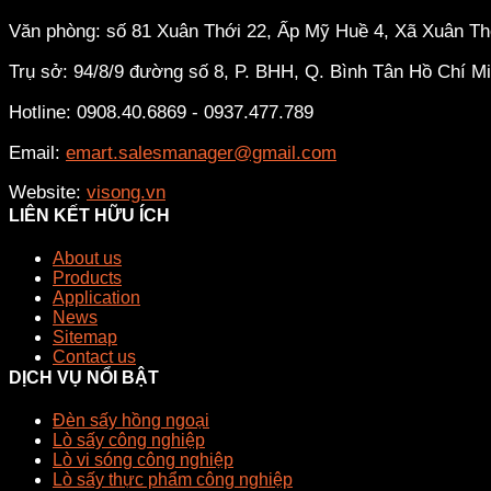
Văn phòng: số 81 Xuân Thới 22, Ấp Mỹ Huề 4, Xã Xuân T
Trụ sở: 94/8/9 đường số 8, P. BHH, Q. Bình Tân
Hồ Chí M
Hotline: 0908.40.6869 - 0937.477.789
Email:
emart.salesmanager@gmail.com
Website:
visong.vn
LIÊN KẾT HỮU ÍCH
About us
Products
Application
News
Sitemap
Contact us
DỊCH VỤ NỔI BẬT
Đèn sấy hồng ngoại
Lò sấy công nghiệp
Lò vi sóng công nghiệp
Lò sấy thực phẩm công nghiệp