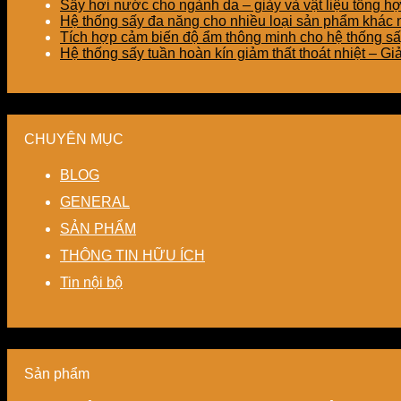
Sấy hơi nước cho ngành da – giày và vật liệu tổng h
Hệ thống sấy đa năng cho nhiều loại sản phẩm khác nh
Tích hợp cảm biến độ ẩm thông minh cho hệ thống sấ
Hệ thống sấy tuần hoàn kín giảm thất thoát nhiệt – G
CHUYÊN MỤC
BLOG
GENERAL
SẢN PHẨM
THÔNG TIN HỮU ÍCH
Tin nội bộ
Sản phẩm