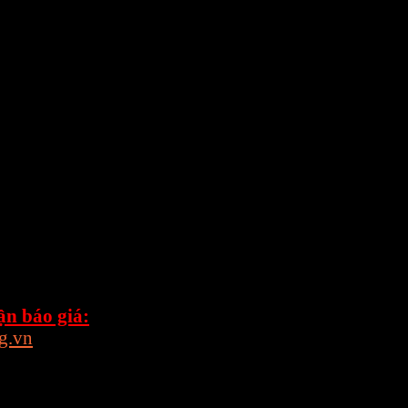
 và điều khiển vận hành thông minh, cho phép quý kh
muốn mang đến cho quý khách hàng một giải pháp sấy 
sấy vi sóng. Chúng tôi sẽ hân hạnh được đồng hành c
ận báo giá:
g.vn