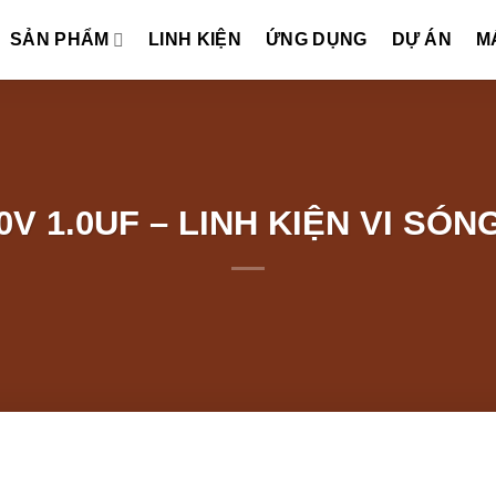
SẢN PHẨM
LINH KIỆN
ỨNG DỤNG
DỰ ÁN
M
0V 1.0UF – LINH KIỆN VI S