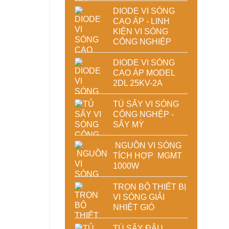
DIODE VI SÓNG
CAO ÁP - LINH
KIỆN VI SÓNG
CÔNG NGHIỆP
DIODE VI SÓNG
CAO ÁP MODEL
2DL 25KV-2A
TỦ SẤY VI SÓNG
CÔNG NGHỆP -
SẤY MỲ
NGUỒN VI SÓNG
TÍCH HỢP MGMT
1000W
TRỌN BỘ THIẾT BỊ
VI SÓNG GIẢI
NHIỆT GIÓ
TỦ SẤY ĐẬU