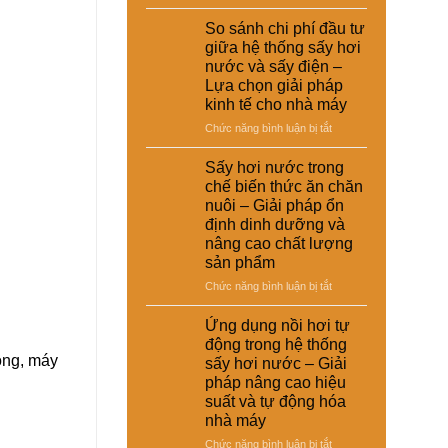
Ứng
dụng
So sánh chi phí đầu tư
sấy
giữa hệ thống sấy hơi
hơi
nước và sấy điện –
nước
Lựa chọn giải pháp
trong
kinh tế cho nhà máy
xử
lý
ở
Chức năng bình luận bị tắt
nguyên
So
liệu
sánh
Sấy hơi nước trong
tái
chi
chế biến thức ăn chăn
chế
phí
nuôi – Giải pháp ổn
phục
đầu
định dinh dưỡng và
vụ
tư
nâng cao chất lượng
sản
giữa
sản phẩm
xuất
hệ
công
thống
ở
Chức năng bình luận bị tắt
nghiệp
sấy
Sấy
–
hơi
hơi
Ứng dụng nồi hơi tự
Giải
nước
nước
động trong hệ thống
pháp
và
trong
đông, máy
sấy hơi nước – Giải
nâng
sấy
chế
cao
pháp nâng cao hiệu
điện
biến
chất
suất và tự động hóa
–
thức
lượng
Lựa
nhà máy
ăn
và
chọn
chăn
ở
Chức năng bình luận bị tắt
hiệu