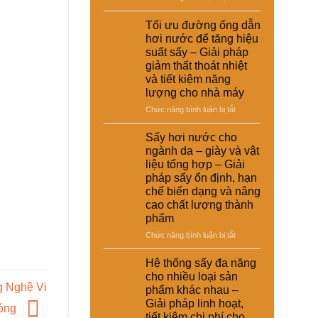
giải
nuôi
Ứng
suất
pháp
–
dụng
Tối ưu đường ống dẫn
tái
kinh
Giải
nồi
chế
hơi nước để tăng hiệu
tế
pháp
hơi
cho
suất sấy – Giải pháp
ổn
tự
nhà
giảm thất thoát nhiệt
định
động
máy
và tiết kiệm năng
dinh
trong
dưỡng
lượng cho nhà máy
hệ
và
thống
ở
Chức năng bình luận bị tắt
nâng
sấy
Tối
cao
hơi
ưu
Sấy hơi nước cho
chất
nước
đường
ngành da – giày và vật
lượng
–
ống
sản
liệu tổng hợp – Giải
Giải
dẫn
phẩm
pháp sấy ổn định, hạn
pháp
hơi
chế biến dạng và nâng
nâng
nước
cao
cao chất lượng thành
để
hiệu
phẩm
tăng
suất
hiệu
ở
Chức năng bình luận bị tắt
và
suất
Sấy
tự
sấy
hơi
Hệ thống sấy đa năng
động
–
nước
hóa
cho nhiều loại sản
Giải
cho
g Nghệ Vi
nhà
phẩm khác nhau –
pháp
ngành
máy
Giải pháp linh hoạt,
giảm
da
óng
thất
tiết kiệm chi phí cho