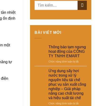
tản nhiệt
ng ổn định
BÀI VIẾT MỚI
ện một
Thông báo tạm ngưng
hoạt động của CÔNG
TY TNHH EMART
năng tự
ở
Chức năng bình luận bị tắt
Thông
báo
Ứng dụng sấy hơi
tạm
nước trong xử lý
ngưng
 điện
nguyên liệu tái chế
hoạt
phục vụ sản xuất công
động
nghiệp – Giải pháp
của
nâng cao chất lượng
CÔNG
và hiệu suất tái chế
TY
TNHH
ở
Chức năng bình luận bị tắt
EMART