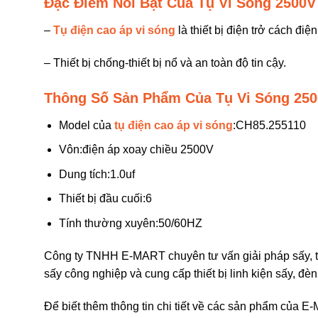
Đặc Điểm Nổi Bật Của Tụ Vi Sóng 2500V
–
Tụ điện cao áp vi sóng
là thiết bị điện trở cách đi
– Thiết bị chống-thiết bị nổ và an toàn độ tin cậy.
Thông Số Sản Phẩm Của Tụ Vi Sóng 250
Model của
tụ điện cao áp vi sóng
:CH85.255110
Vôn:điện áp xoay chiều 2500V
Dung tích:1.0uf
Thiết bị đầu cuối:6
Tính thường xuyên:50/60HZ
Công ty TNHH E-MART chuyên tư vấn giải pháp sấy, thiết
sấy công nghiệp và cung cấp thiết bị linh kiện sấy, đ
Để biết thêm thông tin chi tiết về các sản phẩm của E