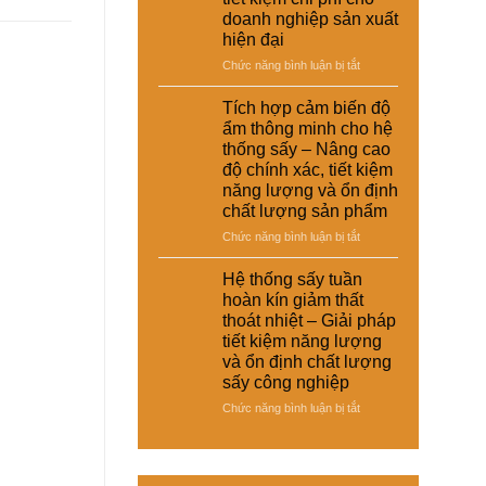
–
thoát
doanh nghiệp sản xuất
giày
nhiệt
hiện đại
và
và
vật
ở
Chức năng bình luận bị tắt
tiết
liệu
Hệ
kiệm
tổng
thống
năng
Tích hợp cảm biến độ
hợp
sấy
lượng
ẩm thông minh cho hệ
–
đa
cho
thống sấy – Nâng cao
Giải
năng
nhà
độ chính xác, tiết kiệm
pháp
cho
máy
sấy
năng lượng và ổn định
nhiều
ổn
chất lượng sản phẩm
loại
định,
sản
ở
Chức năng bình luận bị tắt
hạn
phẩm
Tích
chế
khác
hợp
Hệ thống sấy tuần
biến
nhau
cảm
dạng
hoàn kín giảm thất
–
biến
và
thoát nhiệt – Giải pháp
Giải
độ
nâng
tiết kiệm năng lượng
pháp
ẩm
cao
và ổn định chất lượng
linh
thông
chất
hoạt,
sấy công nghiệp
minh
lượng
tiết
cho
thành
ở
Chức năng bình luận bị tắt
kiệm
hệ
phẩm
Hệ
chi
thống
thống
phí
sấy
sấy
cho
–
tuần