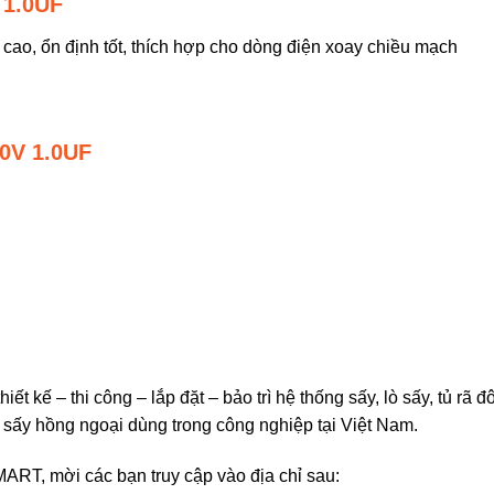
 1.0UF
ện cao, ổn định tốt, thích hợp cho dòng điện xoay chiều mạch
0V 1.0UF
 kế – thi công – lắp đặt – bảo trì hệ thống sấy, lò sấy, tủ rã 
èn sấy hồng ngoại dùng trong công nghiệp tại Việt Nam.
-MART, mời các bạn truy cập vào địa chỉ sau: