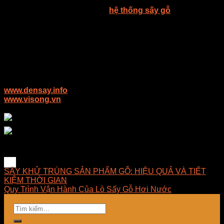
Với những ưu điểm nêu trên,
hệ thống sấy gỗ
là sự lựa
chọn lý tưởng cho những cơ sở sản xuất, xưởng gỗ để xử
lý, bảo quản gỗ không bị mục, bị sâu mọt tấn công làm giảm
chất lượng sử dụng.
CÔNG NGHỆ VI SÓNG TRONG CHẾ BIẾN SẢN PHẨM
GỖ: HIỆU QUẢ VÀ TIẾT KIỆM THỜI GIAN
Để biết thêm thông tin chi tiết về các sản phẩm của E-MART,
mời các bạn truy cập vào địa chỉ sau:
www.densay.info
www.visong.vn
Liên hệ E-MART để nhận tư vấn miễn phí:
Ms Nhung: 089.989.4118
Ms Trang: 089.886.4118
Địa chỉ Kho: Số 81, Xuân Thới 22, Ấp Mỹ Huề 4, Xã Xuân
Thới Đông, Huyện Hóc Môn, TPHCM.
SẤY KHỬ TRÙNG SẢN PHẨM GỖ: HIỆU QUẢ VÀ TIẾT
KIỆM THỜI GIAN
Quy Trình Vận Hành Của Lò Sấy Gỗ Hơi Nước