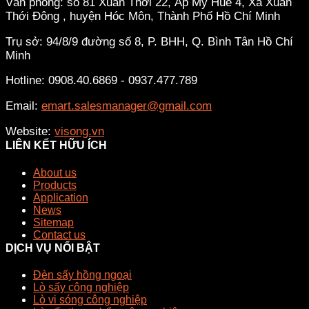
Văn phòng: số 81 Xuân Thới 22, Ấp Mỹ Huề 4, Xã Xuân
Thới Đông , huyện Hóc Môn, Thành Phố Hồ Chí Minh
Trụ sở: 94/8/9 đường số 8, P. BHH, Q. Bình Tân
Hồ Chí
Minh
Hotline: 0908.40.6869 - 0937.477.789
Email:
emart.salesmanager@gmail.com
Website:
visong.vn
LIÊN KẾT HỮU ÍCH
About us
Products
Application
News
Sitemap
Contact us
DỊCH VỤ NỔI BẬT
Đèn sấy hồng ngoại
Lò sấy công nghiệp
Lò vi sóng công nghiệp