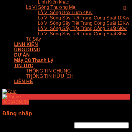
Linh Kiện khác
Lò Vi Sóng Thương Mại
Lò Vi Sóng Box Luch 4Kw
Lò Vi Sóng Sấy Tiệt Trùng Công Suất 10Kw
Lò Vi Sóng Sấy Tiệt Trùng Công Suất 12Kw
Lò Vi Sóng Sấy Tiệt Trùng Công Suất 6Kw
Lò Vi Sóng Sấy Tiệt Trùng Công Suất 8Kw
Tủ Sấy
LINH KIỆN
ỨNG DỤNG
DỰ ÁN
Máy Cũ Thanh Lý
TIN TỨC
THÔNG TIN CHUNG
THÔNG TIN HỮU ÍCH
LIÊN HỆ
0908406869
Đăng nhập
Tên tài khoản hoặc địa chỉ email
*