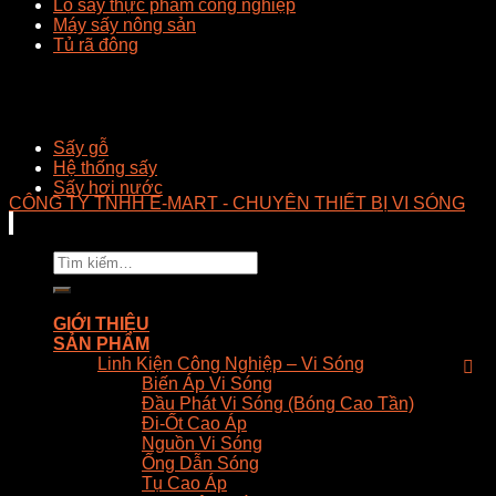
Lò sấy thực phẩm công nghiệp
Máy sấy nông sản
Tủ rã đông
Sấy gỗ
Hệ thống sấy
Sấy hơi nước
CÔNG TY TNHH E-MART - CHUYÊN THIẾT BỊ VI SÓNG
Tìm
kiếm:
GIỚI THIỆU
SẢN PHẨM
Linh Kiện Công Nghiệp – Vi Sóng
Biến Áp Vi Sóng
Đầu Phát Vi Sóng (Bóng Cao Tần)
Đi-Ốt Cao Áp
Nguồn Vi Sóng
Ống Dẫn Sóng
Tụ Cao Áp