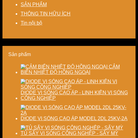
SẢN PHẨM
–
máy
kiệm
dạng
cao
Giải
chi
và
độ
THÔNG TIN HỮU ÍCH
pháp
phí
nâng
chính
tiết
cho
cao
xác,
Tin nội bộ
kiệm
doanh
chất
tiết
năng
nghiệp
lượng
kiệm
lượng
sản
thành
năng
và
xuất
phẩm
lượng
ổn
hiện
và
Sản phẩm
định
đại
ổn
chất
định
lượng
chất
CẢM
sấy
lượng
BIẾN NHIỆT ĐỘ HỒNG NGOẠI
công
sản
nghiệp
phẩm
DIODE VI SÓNG CAO ÁP - LINH KIỆN VI SÓNG
CÔNG NGHIỆP
DIODE VI SÓNG CAO ÁP MODEL 2DL 25KV-2A
TỦ SẤY VI SÓNG CÔNG NGHỆP - SẤY MỲ