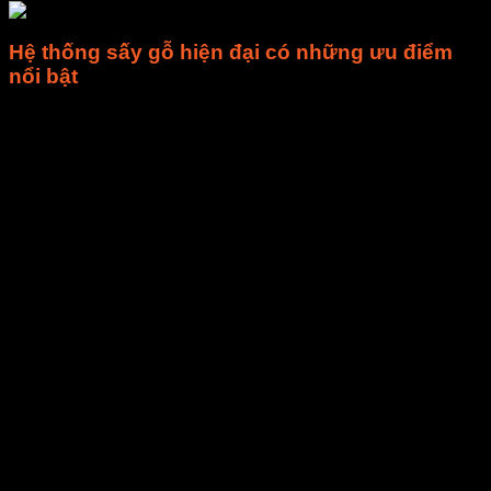
Hệ thống sấy gỗ hiện đại có những ưu điểm
nổi bật
– Sấy nhanh
– Không làm ảnh hưởng đến chất lượng gỗ
– Sản phẩm sấy khô hoàn toàn, giảm khối lượng, tiết kiệm
chi phí vận chuyển
– Máy sấy gỗ có hiệu suất cao, có thể sấy trong thời gian dài
với khối lượng gỗ lớn
– Được trang bị hệ thống làm mát, chống ẩm, hệ thống xử lý
bụi, hạn chế khói, bụi, tiếng ồn
– Vận hành đơn giản, hoàn toàn tự động
– Dễ lau chùi, quét dọn, vệ sinh
– An toàn tuyệt đối trong quá trình sử dụng
– Tiết kiệm nhiên liệu