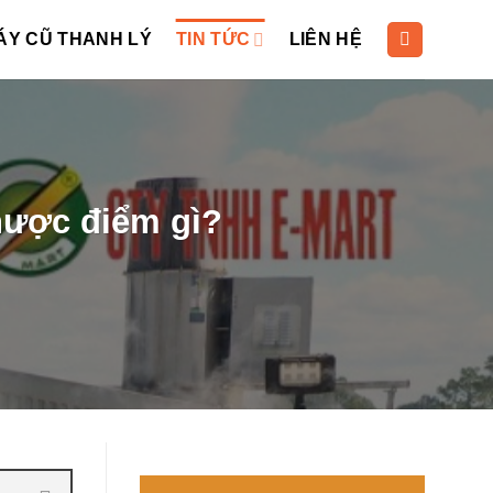
ÁY CŨ THANH LÝ
TIN TỨC
LIÊN HỆ
hược điểm gì?