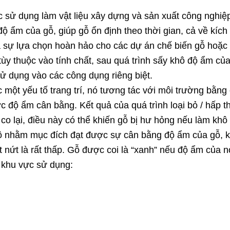
ợc sử dụng làm vật liệu xây dựng và sản xuất công nghiệ
ộ ẩm của gỗ, giúp gỗ ổn định theo thời gian, cả về kích
à sự lựa chọn hoàn hảo cho các dự án chế biến gỗ hoặc
ùy thuộc vào tính chất, sau quá trình sấy khô độ ẩm củ
 dụng vào các công dụng riêng biệt.
 một yếu tố trang trí, nó tương tác với môi trường bằng
c độ ẩm cân bằng. Kết quả của quá trình loại bỏ / hấp 
co lại, điều này có thể khiến gỗ bị hư hỏng nếu làm khô
 nhằm mục đích đạt được sự cân bằng độ ẩm của gỗ, kh
t nứt là rất thấp. Gỗ được coi là “xanh” nếu độ ẩm của n
 khu vực sử dụng: