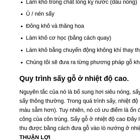
Làm khô trong chất lỏng kỵ nước (dầu nóng)
Ủ / nén sấy
Đông khô và thăng hoa
Làm khô cơ học (bằng cách quay)
Làm khô bằng chuyển động không khí thay t
Chúng tôi sẽ đưa ra từng phương pháp gỗ khô
Quy trình sấy gỗ ở nhiệt độ cao.
Nguyên tắc của nó là bổ sung hơi siêu nóng, sấ
sấy thông thường. Trong quá trình sấy, nhiệt độ
màu sẫm hơn). Tuy nhiên, nó có ưu điểm là ổn đ
công của côn trùng. Sấy gỗ ở nhiệt độ cao Đâ
thu được bằng cách đưa gỗ vào lò nướng ở nhiệ
THUẬN LỢI