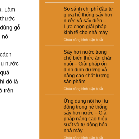
Ứng
dụng
p. Làm
So sánh chi phí đầu tư
sấy
giữa hệ thống sấy hơi
 thước
hơi
nước và sấy điện –
nước
Lựa chọn giải pháp
 dùng gỗ
trong
kinh tế cho nhà máy
xử
a nó
lý
ở
Chức năng bình luận bị tắt
nguyên
So
liệu
sánh
Sấy hơi nước trong
 cách
tái
chi
chế biến thức ăn chăn
chế
phí
thụ nước
nuôi – Giải pháp ổn
phục
đầu
định dinh dưỡng và
vụ
 quá
tư
nâng cao chất lượng
sản
giữa
i đó là
sản phẩm
xuất
hệ
công
thống
ở
Chức năng bình luận bị tắt
ó trên
nghiệp
sấy
Sấy
–
hơi
hơi
Ứng dụng nồi hơi tự
Giải
nước
nước
động trong hệ thống
pháp
và
trong
sấy hơi nước – Giải
nâng
sấy
chế
cao
pháp nâng cao hiệu
điện
biến
chất
suất và tự động hóa
–
thức
lượng
Lựa
nhà máy
ăn
và
chọn
chăn
ở
Chức năng bình luận bị tắt
hiệu