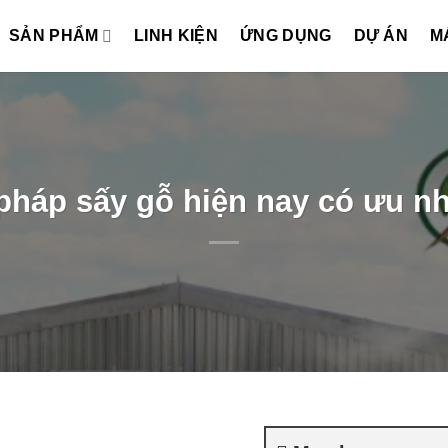
SẢN PHẨM
LINH KIỆN
ỨNG DỤNG
DỰ ÁN
M
háp sấy gỗ hiện nay có ưu n