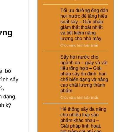
giải
nuôi
Ứng
suất
pháp
–
dụng
Tối ưu đường ống dẫn
tái
kinh
Giải
nồi
chế
hơi nước để tăng hiệu
tế
pháp
hơi
cho
suất sấy – Giải pháp
ổn
tự
nhà
giảm thất thoát nhiệt
định
động
ừng
máy
và tiết kiệm năng
dinh
trong
dưỡng
lượng cho nhà máy
hệ
và
thống
ở
Chức năng bình luận bị tắt
nâng
sấy
Tối
cao
hơi
ưu
Sấy hơi nước cho
chất
nước
đường
ngành da – giày và vật
lượng
–
ống
sản
liệu tổng hợp – Giải
Giải
ại bỏ
dẫn
phẩm
pháp sấy ổn định, hạn
pháp
hơi
rình sấy
chế biến dạng và nâng
nâng
nước
cao
cao chất lượng thành
để
%,
hiệu
phẩm
tăng
suất
n dạng,
hiệu
ở
Chức năng bình luận bị tắt
và
suất
Sấy
nh kỹ
tự
sấy
hơi
Hệ thống sấy đa năng
động
–
nước
hóa
cho nhiều loại sản
Giải
cho
nhà
phẩm khác nhau –
pháp
ngành
máy
Giải pháp linh hoạt,
giảm
da
thất
tiết kiệm chi phí cho