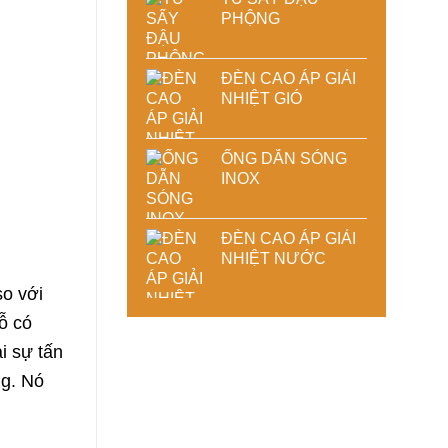
PHỘNG
ĐÈN CAO ÁP GIẢI
NHIỆT GIÓ
ỐNG DẪN SÓNG
INOX
ĐÈN CAO ÁP GIẢI
NHIỆT NƯỚC
so với
ỗ có
i sự tấn
ng. Nó