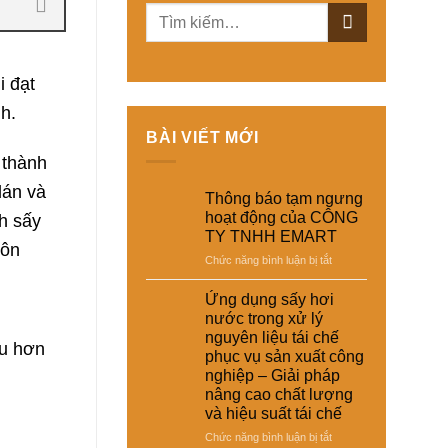
i đạt
h.
BÀI VIẾT MỚI
 thành
dán và
Thông báo tạm ngưng
hoạt động của CÔNG
h sấy
TY TNHH EMART
côn
ở
Chức năng bình luận bị tắt
Thông
báo
Ứng dụng sấy hơi
tạm
nước trong xử lý
ngưng
nguyên liệu tái chế
hoạt
ểu hơn
phục vụ sản xuất công
động
nghiệp – Giải pháp
của
nâng cao chất lượng
CÔNG
và hiệu suất tái chế
TY
TNHH
ở
Chức năng bình luận bị tắt
EMART