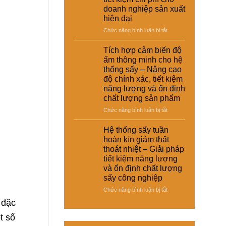
–
thoát
doanh nghiệp sản xuất
giày
nhiệt
hiện đại
và
và
vật
ở
Chức năng bình luận bị tắt
tiết
liệu
Hệ
kiệm
tổng
thống
năng
Tích hợp cảm biến độ
hợp
sấy
lượng
ẩm thông minh cho hệ
–
đa
cho
thống sấy – Nâng cao
Giải
năng
nhà
độ chính xác, tiết kiệm
pháp
cho
máy
sấy
năng lượng và ổn định
nhiều
ổn
chất lượng sản phẩm
loại
định,
sản
ở
Chức năng bình luận bị tắt
hạn
phẩm
Tích
chế
khác
hợp
Hệ thống sấy tuần
biến
nhau
cảm
dạng
hoàn kín giảm thất
–
biến
và
thoát nhiệt – Giải pháp
Giải
độ
nâng
tiết kiệm năng lượng
pháp
ẩm
cao
và ổn định chất lượng
linh
thông
chất
hoạt,
sấy công nghiệp
minh
lượng
tiết
cho
thành
ở
Chức năng bình luận bị tắt
kiệm
hệ
phẩm
Hệ
 đặc
chi
thống
thống
phí
sấy
t số
sấy
cho
–
tuần