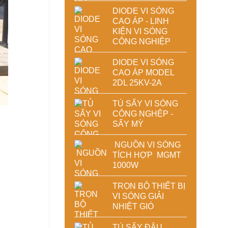
DIODE VI SÓNG
CAO ÁP - LINH
KIỆN VI SÓNG
CÔNG NGHIỆP
DIODE VI SÓNG
CAO ÁP MODEL
2DL 25KV-2A
TỦ SẤY VI SÓNG
CÔNG NGHỆP -
SẤY MỲ
NGUỒN VI SÓNG
TÍCH HỢP MGMT
1000W
TRỌN BỘ THIẾT BỊ
VI SÓNG GIẢI
NHIỆT GIÓ
TỦ SẤY ĐẬU