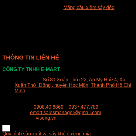
Do đó, sự ảnh hưởng của công nghệ sấy đối lưu được quan
tâm trong quá trình chế biến
Mãng cầu xiêm sấy dẻo
. Theo
đó, hàm lượng dinh dưỡng như vitamin C và polyphenols
cần được theo dõi sau các công đoạn của quá trình chế
biến. Đồng thời, chỉ tiêu màu sắc cũng bị ảnh hưởng lớn,
kéo theo mức điểm đánh giá cảm quan của sản phẩm cuối
cùng. Nghiên cứu nhằm mục đích trình bày ảnh hưởng của
nhiệt độ sấy đối lưu và hàm lượng syrup đường đến chất
lượng dinh dưỡng của mãng cầu xiêm sấy dẻo.
THÔNG TIN LIÊN HỆ
CÔNG TY TNHH E-MART
Văn phòng:
Số 81 Xuân Thới 22, Ấp Mỹ Huề 4, Xã
Xuân Thới Đông , huyện Hóc Môn, Thành Phố Hồ Chí
Minh
Trụ sở:
94/8/9 đường số 8, P. BHH, Q. Bình Tân, Hồ
Chí Minh
Hotline:
0908.40.6869
–
0937.477.789
Email:
emart.salesmanager@gmail.com
Website:
visong.vn
Quy trình sản xuất và sấy khô đường mía