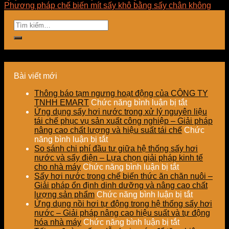
Phương pháp chế biến mít sấy khô bằng sấy chân không
Bài viết mới
Thông báo tạm ngưng hoạt động của CÔNG TY
ở
TNHH EMART
Chức năng bình luận bị tắt
Thông
Ứng dụng sấy hơi nước trong xử lý nguyên liệu
báo
tái chế phục vụ sản xuất công nghiệp – Giải pháp
tạm
nâng cao chất lượng và hiệu suất tái chế
Chức
ở
ngưng
năng bình luận bị tắt
Ứng
hoạt
So sánh chi phí đầu tư giữa hệ thống sấy hơi
dụng
động
nước và sấy điện – Lựa chọn giải pháp kinh tế
sấy
ở
của
cho nhà máy
Chức năng bình luận bị tắt
hơi
So
CÔNG
Sấy hơi nước trong chế biến thức ăn chăn nuôi –
nước
sánh
TY
Giải pháp ổn định dinh dưỡng và nâng cao chất
trong
chi
TNHH
ở
lượng sản phẩm
Chức năng bình luận bị tắt
xử
phí
EMART
Sấy
Ứng dụng nồi hơi tự động trong hệ thống sấy hơi
lý
đầu
hơi
nước – Giải pháp nâng cao hiệu suất và tự động
nguyên
tư
ở
nước
hóa nhà máy
Chức năng bình luận bị tắt