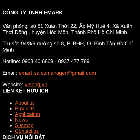
CÔNG TY TNHH EMARK
Văn phòng: số 81 Xuân Thới 22, Ấp Mỹ Huề 4, Xã Xuân
Thới Đông , huyện Hóc Môn, Thành Phố Hồ Chí Minh
Trụ sở: 94/8/9 đường số 8, P. BHH, Q. Bình Tân
Hồ Chí
Minh
Hotline: 0908.40.6869 - 0937.477.789
Email:
emart.salesmanager@gmail.com
Website:
visong.vn
LIÊN KẾT HỮU ÍCH
About us
Products
Application
News
Sitemap
Contact us
DỊCH VỤ NỔI BẬT