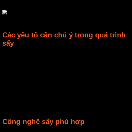
chế biến.
Các yếu tố cần chú ý trong quá trình
sấy
Nước được biết đến như một thành phần chính, có ảnh
hưởng đáng kể đến bảo quản sản phẩm và các đặc tính sinh
hóa. Do đó, công nghệ sấy được quan tâm nhiều hơn với cơ
chế loại bỏ nước. Dưới tác động của dòng không khí nóng
đối lưu liên tục, các tế bào mô thực vật bị thay đổi sâu sắc:
liên kết thành tế bào bị phá vỡ, sự chuyển pha của nước từ
lỏng sang hơi làm cho cấu trúc của vật liệu mô cứng lại. Sấy
đối lưu đã được sử dụng rộng rãi trong quá khứ với rất nhiều
trái cây và rau quả, lúa mạch, ô liu xanh, rau bina, táo; đồng
thời, ảnh hưởng của điều kiện sấy trong quá trình chế biến là
rất đáng kể.
Công nghệ sấy phù hợp