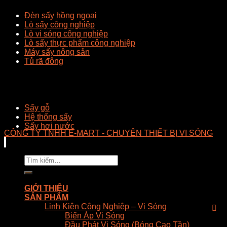
Đèn sấy hồng ngoại
Lò sấy công nghiệp
Lò vi sóng công nghiệp
Lò sấy thực phẩm công nghiệp
Máy sấy nông sản
Tủ rã đông
Sấy gỗ
Hệ thống sấy
Sấy hơi nước
CÔNG TY TNHH E-MART - CHUYÊN THIẾT BỊ VI SÓNG
Tìm
kiếm:
GIỚI THIỆU
SẢN PHẨM
Linh Kiện Công Nghiệp – Vi Sóng
Biến Áp Vi Sóng
Đầu Phát Vi Sóng (Bóng Cao Tần)