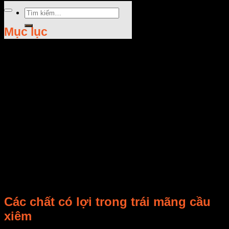
Tìm
kiếm:
Mục lục
Rate this post
Các chất có lợi trong trái mãng cầu
xiêm