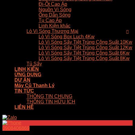
Đi-Ốt Cao Áp
Nguồn Vi Sóng
Ống Dẫn Sóng
Tụ Cao Áp
Linh Kiện khác
Lò Vi Sóng Thương Mại
Lò Vi Sóng Box Luch 4Kw
Lò Vi Sóng Sấy Tiệt Trùng Công Suất 10Kw
Lò Vi Sóng Sấy Tiệt Trùng Công Suất 12Kw
Lò Vi Sóng Sấy Tiệt Trùng Công Suất 6Kw
Lò Vi Sóng Sấy Tiệt Trùng Công Suất 8Kw
Tủ Sấy
LINH KIỆN
ỨNG DỤNG
DỰ ÁN
Máy Cũ Thanh Lý
TIN TỨC
THÔNG TIN CHUNG
THÔNG TIN HỮU ÍCH
LIÊN HỆ
0908406869