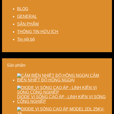
kín
kiệm
Giải
ổn
hệ
giảm
năng
pháp
định,
thống
BLOG
thất
lượng
linh
hạn
sấy
thoát
cho
hoạt,
chế
–
GENERAL
nhiệt
nhà
tiết
biến
Nâng
SẢN PHẨM
–
máy
kiệm
dạng
cao
Giải
chi
và
độ
THÔNG TIN HỮU ÍCH
pháp
phí
nâng
chính
tiết
cho
cao
xác,
Tin nội bộ
kiệm
doanh
chất
tiết
năng
nghiệp
lượng
kiệm
lượng
sản
thành
năng
và
xuất
phẩm
lượng
ổn
hiện
và
Sản phẩm
định
đại
ổn
chất
định
lượng
chất
CẢM
sấy
lượng
BIẾN NHIỆT ĐỘ HỒNG NGOẠI
công
sản
nghiệp
phẩm
DIODE VI SÓNG CAO ÁP - LINH KIỆN VI SÓNG
CÔNG NGHIỆP