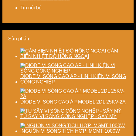
pháp
phí
nâng
chính
tiết
cho
cao
xác,
Tin nội bộ
kiệm
doanh
chất
tiết
năng
nghiệp
lượng
kiệm
lượng
sản
thành
năng
và
xuất
phẩm
lượng
ổn
hiện
và
Sản phẩm
định
đại
ổn
chất
định
lượng
chất
CẢM
sấy
lượng
BIẾN NHIỆT ĐỘ HỒNG NGOẠI
công
sản
nghiệp
phẩm
DIODE VI SÓNG CAO ÁP - LINH KIỆN VI SÓNG
CÔNG NGHIỆP
DIODE VI SÓNG CAO ÁP MODEL 2DL 25KV-2A
TỦ SẤY VI SÓNG CÔNG NGHỆP - SẤY MỲ
NGUỒN VI SÓNG TÍCH HỢP MGMT 1000W