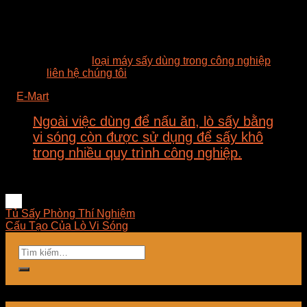
truyền thống.
Các máy sấy, lò sấy vi sóng đang dần nhận được sự quan
tâm và tin tưởng của người dùng vì thực sự mang lại hiệu
quả trong sản xuất và chế biến công nghiệp.
Tìm hiểu thêm về
loại máy sấy dùng trong công nghiệp
và
vui lòng
liên hệ chúng tôi
để nhận tư vấn.
©
E-Mart
2015-2017
Ngoài việc dùng để nấu ăn, lò sấy bằng
vi sóng còn được sử dụng để sấy khô
trong nhiều quy trình công nghiệp.
https://en.wikipedia.org/wiki/Microwave_oven
Tủ Sấy Phòng Thí Nghiệm
Cấu Tạo Của Lò Vi Sóng