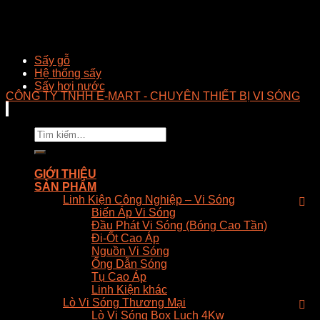
Sấy gỗ
Hệ thống sấy
Sấy hơi nước
CÔNG TY TNHH E-MART - CHUYÊN THIẾT BỊ VI SÓNG
Tìm
kiếm:
GIỚI THIỆU
SẢN PHẨM
Linh Kiện Công Nghiệp – Vi Sóng
Biến Áp Vi Sóng
Đầu Phát Vi Sóng (Bóng Cao Tần)
Đi-Ốt Cao Áp
Nguồn Vi Sóng
Ống Dẫn Sóng
Tụ Cao Áp
Linh Kiện khác
Lò Vi Sóng Thương Mại
Lò Vi Sóng Box Luch 4Kw