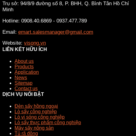
Trụ sở: 94/8/9 đường số 8, P. BHH, Q. Bình Tân
Hồ Chí
Minh
Hotline: 0908.40.6869 - 0937.477.789
Email:
emart.salesmanager@gmail.com
Website:
visong.vn
LIÊN KẾT HỮU ÍCH
About us
Products
Application
News
Sitemap
Contact us
DỊCH VỤ NỔI BẬT
Đèn sấy hồng ngoại
Lò sấy công nghiệp
Lò vi sóng công nghiệp
Lò sấy thực phẩm công nghiệp
Máy sấy nông sản
Tủ rã đông