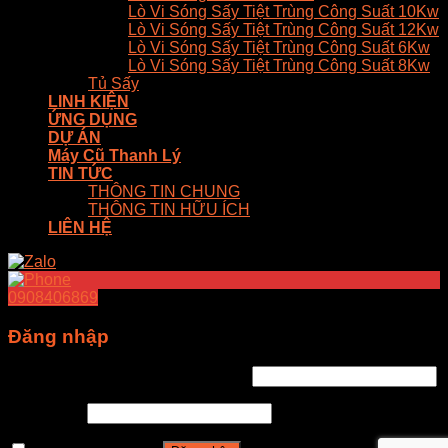
Lò Vi Sóng Sấy Tiệt Trùng Công Suất 10Kw
Lò Vi Sóng Sấy Tiệt Trùng Công Suất 12Kw
Lò Vi Sóng Sấy Tiệt Trùng Công Suất 6Kw
Lò Vi Sóng Sấy Tiệt Trùng Công Suất 8Kw
Tủ Sấy
LINH KIỆN
ỨNG DỤNG
DỰ ÁN
Máy Cũ Thanh Lý
TIN TỨC
THÔNG TIN CHUNG
THÔNG TIN HỮU ÍCH
LIÊN HỆ
0908406869
Đăng nhập
Tên tài khoản hoặc địa chỉ email
*
Mật khẩu
*