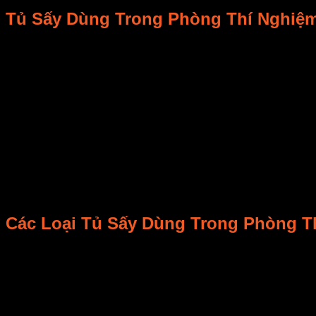
Tủ Sấy Dùng Trong Phòng Thí Nghiệ
Tùy vào mục đích khác nhau mà người ta chọn các loại tủ sấy 
động nghiên cứu tìm tòi để tạo ra nhiều giá trị hơn hẳn nhữn
được chú trọng hơn bao giờ hết.
Một chiếc tủ sấy là một thiết bị quan trọng giúp khử trùng, 
khoa học. Các phản ứng khoa học yêu cầu độ chính xác cao sẽ 
nhiều giai đoạn như: xử lý dụng cụ trước khi rửa – rửa – khử
Các Loại Tủ Sấy Dùng Trong Phòng T
Hiện nay có khá nhiều các loại tủ sấy dùng cho phòng thí ng
nhìn chung xét về phương pháp sấy khô, ta có thể chia chúng
Tủ sấy đối lưu tự nhiên:
Bên ngoài tủ sấy đối lưu tự nhiê
nhiên, nhiệt độ sấy rơi vào khoảng 60 – 80 độ C), thời g
bằng thủy tinh.