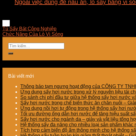
Ngoài việc dùng để nấu ăn, lò sấy bằng vi s
Tủ Sấy Bát Công Nghiệp
Chức Năng Của Lò Vi Sóng
Bài viết mới
Thông báo tạm ngưng hoạt động của CÔNG TY T
Ứng dụng sấy hơi nước trong xử lý nguyên liệu tái ch
So sánh chi phí đầu tư giữa hệ thống sấy hơi nước v
Sấy hơi nước trong chế biến thức ăn chăn nuôi – Gi
Ứng dụng nồi hơi tự động trong hệ thống sấy hơi nư
Tối ưu đường ống dẫn hơi nước để tăng hiệu suất sấy
Sấy hơi nước cho ngành da – giày và vật liệu tổng h
Hệ thống sấy đa năng cho nhiều loại sản phẩm khác nh
Tích hợp cảm biến độ ẩm thông minh cho hệ thống sấ
Hệ thống sấy tuần hoàn kín giảm thất thoát nhiệt – G