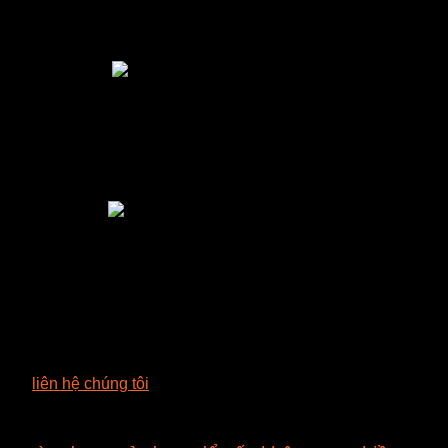
ưu cưỡng bức có nhiều tính năng ưu việt hơn tủ sấy đối lưu tự
ong máy chính xác gần như hoàn toàn với nhiệt độ chúng ta điều
 cho từng loại dụng cụ khác nhau.
cầu sử dụng, bạn có thể lựa chọn loại tủ sấy phòng thí nghiệm 
 và máy sấy sử dụng vi sóng là một tiến bộ khoa học mới.
ng xuống tới 30%, nâng cao hiệu quả sấy gấp 40 lần và giảm gi
và tin tưởng của người dùng vì thực sự mang lại hiệu quả tron
 lòng
liên hệ chúng tôi
để nhận tư vấn.