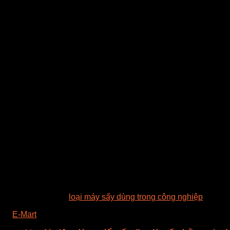
Tủ sấy đối lưu cưỡng ép:
Tủ sấy sử dụng công nghệ đối l
đồng nhất nhiệt độ trong máy đạt mức cao và nhiệt độ tr
lượng cao còn có khả năng lập trình chế độ sấy tự động
Sau khi xác định nhiệt độ cần thiết để sấy sản phẩm, và nhu 
cho đầu tư tủ sấy.
Ngoài các phương pháp sấy truyền thống kể trên, các thiết bị
Công nghệ sấy bằng vi sóng giúp giảm mức tiêu thụ năng lượ
truyền thống.
Các máy sấy, lò sấy vi sóng đang dần nhận được sự quan tâm 
Tìm hiểu thêm về
loại máy sấy dùng trong công nghiệp
và vui
©
E-Mart
2015-2017