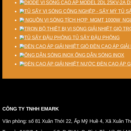
D
TỦ S
NGU
TRỌ
TỦ SẤY ĐẬU PHỘNG
ĐÈN CAO ÁP GIẢI 
ỐNG DẪN SÓNG INOX
ĐÈN CAO ÁP G
CÔNG TY TNHH EMARK
Văn phòng: số 81 Xuân Thới 22, Ấp Mỹ Huề 4, Xã Xuân T