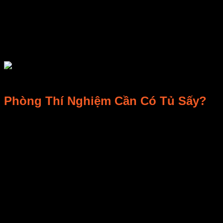
Những nghiên cứu và khảo nghiệm này chủ yếu phục vụ cho m
Phòng Thí Nghiệm Cần Có Tủ Sấy?
Một phòng thí nghiệm đủ tiêu chuẩn thường được xây dựng tr
vật lý, phòng thí nghiệm y tế, phòng thí nghiệm dùng để sản x
Phòng thí nghiệm hiện đại được trang bị nhiều loại máy móc và
bản, và tủ sấy là một trong những thiết bị cơ bản trong một p
dùng trong các thí nghiệm, các sản phẩm đầu vào hoặc đơn giả
Ngày nay, một phòng thí nghiệm tiêu chuẩn có thể bắt gặp tr
nghiệm của các nhà máy sản xuất hóa chất, chế tạo máy móc,
ngành hoặc các trường đại học tổng hợp…