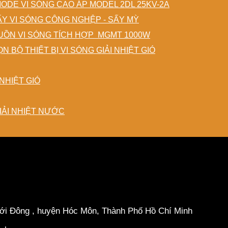
IODE VI SÓNG CAO ÁP MODEL 2DL 25KV-2A
ẤY VI SÓNG CÔNG NGHỆP - SẤY MỲ
ỒN VI SÓNG TÍCH HỢP MGMT 1000W
N BỘ THIẾT BỊ VI SÓNG GIẢI NHIỆT GIÓ
NHIỆT GIÓ
IẢI NHIỆT NƯỚC
hới Đông , huyện Hóc Môn, Thành Phố Hồ Chí Minh