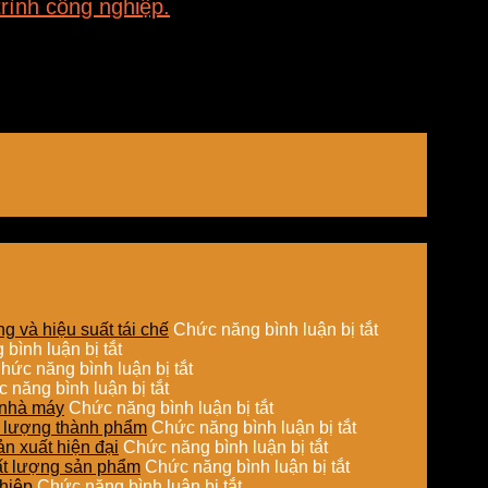
rình công nghiệp.
https://en.wikipedia.org/wiki/Microwave_oven
ở
g và hiệu suất tái chế
Chức năng bình luận bị tắt
ở
Ứng
bình luận bị tắt
So
ở
dụng
hức năng bình luận bị tắt
sánh
ở
Sấy
sấy
 năng bình luận bị tắt
chi
Ứng
hơi
ở
hơi
o nhà máy
Chức năng bình luận bị tắt
phí
dụng
nước
Tối
ở
nước
ất lượng thành phẩm
Chức năng bình luận bị tắt
đầu
nồi
trong
ưu
ở
Sấy
trong
ản xuất hiện đại
Chức năng bình luận bị tắt
tư
hơi
chế
đường
Hệ
ở
hơi
xử
hất lượng sản phẩm
Chức năng bình luận bị tắt
giữa
tự
biến
ở
ống
thống
Tích
nước
lý
ghiệp
Chức năng bình luận bị tắt