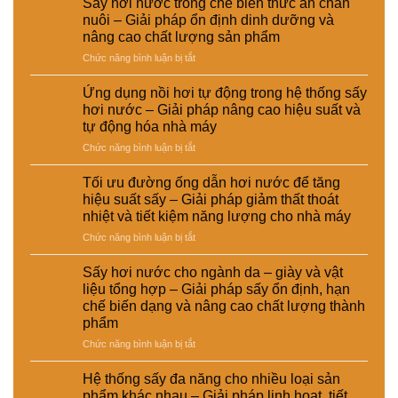
Sấy hơi nước trong chế biến thức ăn chăn
chi
nguyên
nuôi – Giải pháp ổn định dinh dưỡng và
phí
liệu
nâng cao chất lượng sản phẩm
đầu
tái
ở
Chức năng bình luận bị tắt
tư
chế
Sấy
giữa
phục
hơi
hệ
vụ
Ứng dụng nồi hơi tự động trong hệ thống sấy
nước
thống
sản
hơi nước – Giải pháp nâng cao hiệu suất và
trong
sấy
xuất
tự động hóa nhà máy
chế
hơi
công
ở
Chức năng bình luận bị tắt
biến
nước
nghiệp
Ứng
thức
và
–
dụng
ăn
sấy
Giải
Tối ưu đường ống dẫn hơi nước để tăng
nồi
chăn
điện
pháp
hiệu suất sấy – Giải pháp giảm thất thoát
hơi
nuôi
–
nâng
nhiệt và tiết kiệm năng lượng cho nhà máy
tự
–
Lựa
cao
ở
Chức năng bình luận bị tắt
động
Giải
chọn
chất
Tối
trong
pháp
giải
lượng
ưu
hệ
ổn
pháp
Sấy hơi nước cho ngành da – giày và vật
và
đường
thống
định
kinh
hiệu
liệu tổng hợp – Giải pháp sấy ổn định, hạn
ống
sấy
dinh
tế
suất
chế biến dạng và nâng cao chất lượng thành
dẫn
hơi
dưỡng
cho
tái
phẩm
hơi
nước
và
nhà
chế
nước
–
ở
Chức năng bình luận bị tắt
nâng
máy
để
Giải
Sấy
cao
tăng
pháp
hơi
chất
Hệ thống sấy đa năng cho nhiều loại sản
hiệu
nâng
nước
lượng
phẩm khác nhau – Giải pháp linh hoạt, tiết