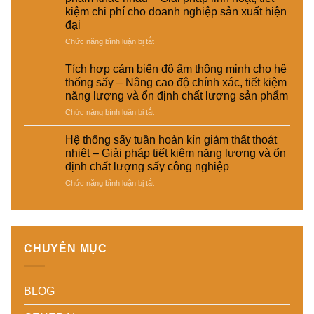
suất
cao
cho
sản
kiệm chi phí cho doanh nghiệp sản xuất hiện
sấy
hiệu
ngành
phẩm
đại
–
suất
da
Giải
và
–
ở
Chức năng bình luận bị tắt
pháp
tự
giày
Hệ
giảm
động
và
thống
Tích hợp cảm biến độ ẩm thông minh cho hệ
thất
hóa
vật
sấy
thống sấy – Nâng cao độ chính xác, tiết kiệm
thoát
nhà
liệu
đa
năng lượng và ổn định chất lượng sản phẩm
nhiệt
máy
tổng
năng
và
hợp
ở
Chức năng bình luận bị tắt
cho
tiết
–
Tích
nhiều
kiệm
Giải
hợp
loại
Hệ thống sấy tuần hoàn kín giảm thất thoát
năng
pháp
cảm
sản
nhiệt – Giải pháp tiết kiệm năng lượng và ổn
lượng
sấy
biến
phẩm
định chất lượng sấy công nghiệp
cho
ổn
độ
khác
nhà
ở
Chức năng bình luận bị tắt
định,
ẩm
nhau
máy
Hệ
hạn
thông
–
thống
chế
minh
Giải
sấy
biến
cho
pháp
tuần
dạng
hệ
linh
hoàn
và
thống
hoạt,
CHUYÊN MỤC
kín
nâng
sấy
tiết
giảm
cao
–
kiệm
thất
chất
Nâng
chi
BLOG
thoát
lượng
cao
phí
nhiệt
thành
độ
cho
–