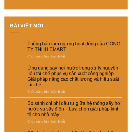
BÀI VIẾT MỚI
Thông báo tạm ngưng hoạt động của CÔNG
TY TNHH EMART
ở
Chức năng bình luận bị tắt
Thông
báo
Ứng dụng sấy hơi nước trong xử lý nguyên
tạm
liệu tái chế phục vụ sản xuất công nghiệp –
ngưng
Giải pháp nâng cao chất lượng và hiệu suất
hoạt
tái chế
động
của
ở
Chức năng bình luận bị tắt
CÔNG
Ứng
TY
dụng
So sánh chi phí đầu tư giữa hệ thống sấy hơi
TNHH
sấy
nước và sấy điện – Lựa chọn giải pháp kinh
EMART
hơi
tế cho nhà máy
nước
ở
Chức năng bình luận bị tắt
trong
So
xử
sánh
lý