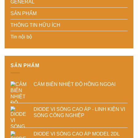
phẩm
chính
doanh
GENERAL
Giải
xác,
nghiệp
pháp
tiết
sản
SẢN PHẨM
tiết
kiệm
xuất
kiệm
năng
hiện
THÔNG TIN HỮU ÍCH
năng
lượng
đại
lượng
và
Tin nội bộ
và
ổn
ổn
định
định
chất
chất
lượng
lượng
sản
sấy
phẩm
SẢN PHẨM
công
nghiệp
CẢM BIẾN NHIỆT ĐỘ HỒNG NGOẠI
DIODE VI SÓNG CAO ÁP - LINH KIỆN VI
SÓNG CÔNG NGHIỆP
DIODE VI SÓNG CAO ÁP MODEL 2DL