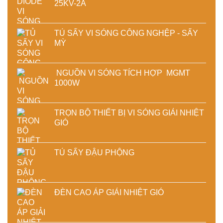
25KV-2A
TỦ SẤY VI SÓNG CÔNG NGHỆP - SẤY
MỲ
NGUỒN VI SÓNG TÍCH HỢP MGMT
1000W
TRỌN BỘ THIẾT BỊ VI SÓNG GIẢI NHIỆT
GIÓ
TỦ SẤY ĐẬU PHỘNG
ĐÈN CAO ÁP GIẢI NHIỆT GIÓ