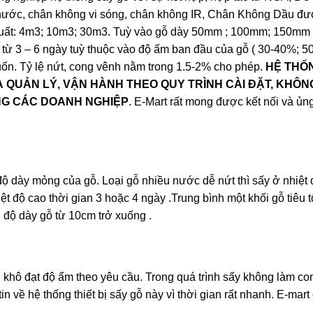
c, chân không vi sóng, chân không IR, Chân Không Dầu đư
 suất: 4m3; 10m3; 30m3. Tuỳ vào gỗ dày 50mm ; 100mm; 150mm
từ 3 – 6 ngày tuỳ thuộc vào độ ẩm ban đầu của gỗ ( 30-40%; 5
n. Tỷ lệ nứt, cong vênh nằm trong 1.5-2% cho phép.
HỆ THỐN
À QUẢN LÝ, VẬN HÀNH THEO QUY TRÌNH CÀI ĐẶT, KHÔN
NG CÁC DOANH NGHIỆP
. E-Mart rất mong được kết nối và ủn
 độ dày mỏng của gỗ. Loại gỗ nhiều nước dễ nứt thì sấy ở nhiệt 
iệt độ cao thời gian 3 hoặc 4 ngày .Trung bình một khối gỗ tiêu 
i độ dày gỗ từ 10cm trở xuống .
i khô đạt độ ẩm theo yêu cầu. Trong quá trình sấy không làm c
 về hệ thống thiết bị sấy gỗ này vì thời gian rất nhanh. E-mart