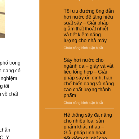
giải
nuôi
Ứng
suất
pháp
–
dụng
Tối ưu đường ống dẫn
tái
kinh
Giải
nồi
chế
hơi nước để tăng hiệu
tế
pháp
hơi
cho
suất sấy – Giải pháp
ổn
tự
nhà
giảm thất thoát nhiệt
định
động
máy
và tiết kiệm năng
dinh
trong
dưỡng
lượng cho nhà máy
hệ
và
thống
ở
Chức năng bình luận bị tắt
nâng
sấy
Tối
cao
hơi
ưu
Sấy hơi nước cho
chất
nước
 phố trong
đường
ngành da – giày và vật
lượng
–
ống
n đang có
sản
liệu tổng hợp – Giải
Giải
dẫn
phẩm
pháp sấy ổn định, hạn
h nghiệm
pháp
hơi
chế biến dạng và nâng
nâng
nước
g tôi
cao
cao chất lượng thành
để
 về chất
hiệu
phẩm
tăng
suất
hiệu
ở
Chức năng bình luận bị tắt
và
suất
Sấy
tự
sấy
hơi
Hệ thống sấy đa năng
động
–
nước
hóa
cho nhiều loại sản
Giải
cho
nhà
phẩm khác nhau –
pháp
ngành
 chân
máy
Giải pháp linh hoạt,
giảm
da
C, Ý,
thất
tiết kiệm chi phí cho