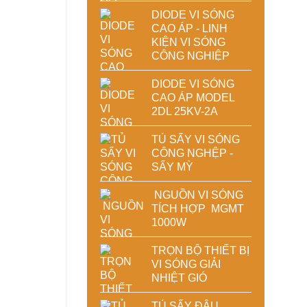
DIODE VI SÓNG
CAO ÁP - LINH
KIỆN VI SÓNG
CÔNG NGHIỆP
DIODE VI SÓNG
CAO ÁP MODEL
2DL 25KV-2A
TỦ SẤY VI SÓNG
CÔNG NGHỆP -
SẤY MỲ
NGUỒN VI SÓNG
TÍCH HỢP MGMT
1000W
TRỌN BỘ THIẾT BỊ
VI SÓNG GIẢI
NHIỆT GIÓ
TỦ SẤY ĐẬU