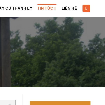
ÁY CŨ THANH LÝ
TIN TỨC
LIÊN HỆ