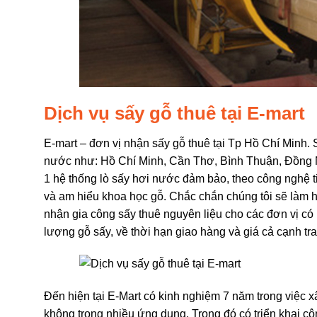
Dịch vụ sấy gỗ thuê tại E-mart
E-mart – đơn vị nhận sấy gỗ thuê tại Tp Hồ Chí Minh. 
nước như: Hồ Chí Minh, Cần Thơ, Bình Thuận, Đồng N
1 hệ thống lò sấy hơi nước đảm bảo, theo công nghệ ti
và am hiểu khoa học gỗ. Chắc chắn chúng tôi sẽ làm h
nhận gia công sấy thuê nguyên liệu cho các đơn vị có
lượng gỗ sấy, về thời hạn giao hàng và giá cả cạnh tra
Đến hiện tại E-Mart có kinh nghiệm 7 năm trong việc x
không trong nhiều ứng dụng. Trong đó có triển khai c