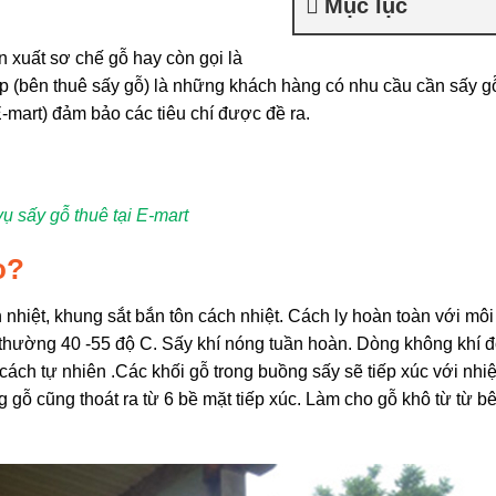
Mục lục
n xuất sơ chế gỗ hay còn gọi là
ệp (bên thuê sấy gỗ) là những khách hàng có nhu cầu cần sấy g
-mart) đảm bảo các tiêu chí được đề ra.
vụ sấy gỗ thuê tại E-mart
o?
hiệt, khung sắt bắn tôn cách nhiệt. Cách ly hoàn toàn với môi
thường 40 -55 độ C. Sấy khí nóng tuần hoàn. Dòng không khí đ
cách tự nhiên .Các khối gỗ trong buồng sấy sẽ tiếp xúc với nhiệ
 gỗ cũng thoát ra từ 6 bề mặt tiếp xúc. Làm cho gỗ khô từ từ b