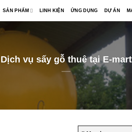
SẢN PHẨM
LINH KIỆN
ỨNG DỤNG
DỰ ÁN
M
Dịch vụ sấy gỗ thuê tại E-mart