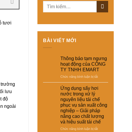
ỗ tươi
BÀI VIẾT MỚI
Thông báo tạm ngưng
hoạt động của CÔNG
TY TNHH EMART
ở
Chức năng bình luận bị tắt
Thông
 trường
báo
Ứng dụng sấy hơi
ối lưu
tạm
nước trong xử lý
ngưng
t độ
nguyên liệu tái chế
hoạt
phục vụ sản xuất công
ên ngoài
động
nghiệp – Giải pháp
của
nâng cao chất lượng
CÔNG
và hiệu suất tái chế
TY
TNHH
ở
Chức năng bình luận bị tắt
EMART