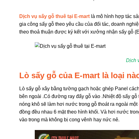
Dịch vụ sấy gỗ thuê tại E-mart
là mô hình hợp tác sả
gia công sấy gỗ theo yêu cầu của đối tác, doanh nghi
theo thoả thuận được ký kết với xưởng nhận sấy gỗ (E
Dịch 
Lò sấy gỗ của E-mart là loại nà
Lò sấy gỗ xây bằng tường gạch hoặc ghép Panel cách n
bên ngoài .Có đường ray đẩy gỗ vào .Nhiệt độ sấy gỗ 
nóng khô sẽ làm hơi nước trong gỗ thoát ra ngoài một 
đồng đều nhau 6 mặt theo hình khối. Và hơi nước trong
vào trong mà không bị cong vênh hay nức nẻ.