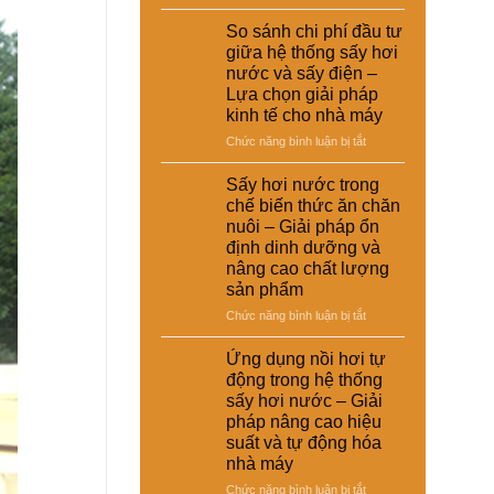
Ứng
dụng
So sánh chi phí đầu tư
sấy
giữa hệ thống sấy hơi
hơi
nước và sấy điện –
nước
Lựa chọn giải pháp
trong
kinh tế cho nhà máy
xử
lý
ở
Chức năng bình luận bị tắt
nguyên
So
liệu
sánh
Sấy hơi nước trong
tái
chi
chế biến thức ăn chăn
chế
phí
nuôi – Giải pháp ổn
phục
đầu
định dinh dưỡng và
vụ
tư
nâng cao chất lượng
sản
giữa
sản phẩm
xuất
hệ
công
thống
ở
Chức năng bình luận bị tắt
nghiệp
sấy
Sấy
–
hơi
hơi
Ứng dụng nồi hơi tự
Giải
nước
nước
động trong hệ thống
pháp
và
trong
sấy hơi nước – Giải
nâng
sấy
chế
cao
pháp nâng cao hiệu
điện
biến
chất
suất và tự động hóa
–
thức
lượng
Lựa
nhà máy
ăn
và
chọn
chăn
ở
Chức năng bình luận bị tắt
hiệu