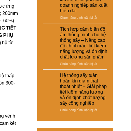
–
thoát
doanh nghiệp sản xuất
ợc ứng
giày
nhiệt
hiện đại
và
 ; 200mm
và
vật
ở
Chức năng bình luận bị tắt
tiết
0 -60%)
liệu
Hệ
kiệm
tổng
G TIẾT
thống
năng
Tích hợp cảm biến độ
hợp
sấy
lượng
ẩm thông minh cho hệ
G PHỤ
–
đa
cho
thống sấy – Nâng cao
Giải
g hộ từ
năng
nhà
độ chính xác, tiết kiệm
pháp
cho
máy
sấy
năng lượng và ổn định
nhiều
ổn
chất lượng sản phẩm
loại
định,
sản
ở
Chức năng bình luận bị tắt
hạn
phẩm
Tích
chế
khác
hợp
Hệ thống sấy tuần
độ thấp
biến
nhau
cảm
dạng
hoàn kín giảm thất
–
tốn 300-
biến
và
thoát nhiệt – Giải pháp
Giải
độ
nâng
tiết kiệm năng lượng
pháp
ẩm
cao
và ổn định chất lượng
linh
thông
chất
hoạt,
sấy công nghiệp
minh
lượng
tiết
cho
thành
ở
Chức năng bình luận bị tắt
kiệm
hệ
phẩm
Hệ
ong vênh
chi
thống
thống
phí
 cam kết
sấy
sấy
cho
–
tuần