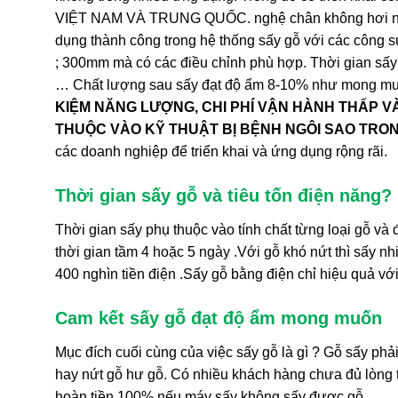
VIỆT NAM VÀ TRUNG QUỐC. nghệ chân không hơi nướ
dụng thành công trong hệ thống sấy gỗ với các công
; 300mm mà có các điều chỉnh phù hợp. Thời gian sấy 
… Chất lượng sau sấy đạt độ ẩm 8-10% như mong muố
KIỆM NĂNG LƯỢNG, CHI PHÍ VẬN HÀNH THẤP V
THUỘC VÀO KỸ THUẬT BỊ BỆNH NGÔI SAO TRO
các doanh nghiệp để triển khai và ứng dụng rộng rãi.
Thời gian sấy gỗ và tiêu tốn điện năng?
Thời gian sấy phụ thuộc vào tính chất từng loại gỗ và
thời gian tầm 4 hoặc 5 ngày .Với gỗ khó nứt thì sấy nh
400 nghìn tiền điện .Sấy gỗ bằng điện chỉ hiệu quả vớ
Cam kết sấy gỗ đạt độ ẩm mong muốn
Mục đích cuối cùng của việc sấy gỗ là gì ? Gỗ sấy phả
hay nứt gỗ hư gỗ. Có nhiều khách hàng chưa đủ lòng tin
hoàn tiền 100% nếu máy sấy không sấy được gỗ.