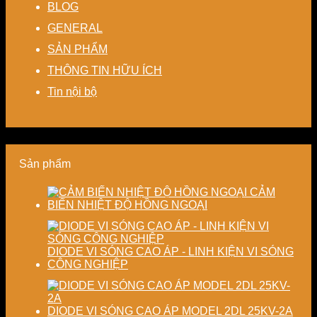
BLOG
thất
lượng
linh
hạn
sấy
thoát
cho
hoạt,
chế
–
GENERAL
nhiệt
nhà
tiết
biến
Nâng
SẢN PHẨM
–
máy
kiệm
dạng
cao
Giải
chi
và
độ
THÔNG TIN HỮU ÍCH
pháp
phí
nâng
chính
tiết
cho
cao
xác,
Tin nội bộ
kiệm
doanh
chất
tiết
năng
nghiệp
lượng
kiệm
lượng
sản
thành
năng
và
xuất
phẩm
lượng
ổn
hiện
và
Sản phẩm
định
đại
ổn
chất
định
lượng
chất
CẢM
sấy
lượng
BIẾN NHIỆT ĐỘ HỒNG NGOẠI
công
sản
nghiệp
phẩm
DIODE VI SÓNG CAO ÁP - LINH KIỆN VI SÓNG
CÔNG NGHIỆP
DIODE VI SÓNG CAO ÁP MODEL 2DL 25KV-2A