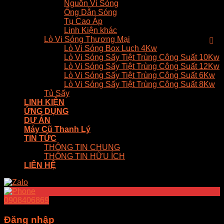
Nguồn Vi Sóng
Ống Dẫn Sóng
Tụ Cao Áp
Linh Kiện khác
Lò Vi Sóng Thương Mại
Lò Vi Sóng Box Luch 4Kw
Lò Vi Sóng Sấy Tiệt Trùng Công Suất 10Kw
Lò Vi Sóng Sấy Tiệt Trùng Công Suất 12Kw
Lò Vi Sóng Sấy Tiệt Trùng Công Suất 6Kw
Lò Vi Sóng Sấy Tiệt Trùng Công Suất 8Kw
Tủ Sấy
LINH KIỆN
ỨNG DỤNG
DỰ ÁN
Máy Cũ Thanh Lý
TIN TỨC
THÔNG TIN CHUNG
THÔNG TIN HỮU ÍCH
LIÊN HỆ
0908406869
Đăng nhập