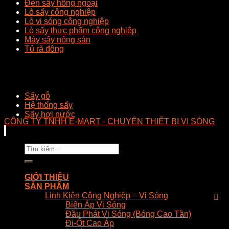
Đèn sấy hồng ngoại
Lò sấy công nghiệp
Lò vi sóng công nghiệp
Lò sấy thực phẩm công nghiệp
Máy sấy nông sản
Tủ rã đông
Sấy gỗ
Hệ thống sấy
Sấy hơi nước
CÔNG TY TNHH E-MART - CHUYÊN THIẾT BỊ VI SÓNG
Tìm
kiếm:
GIỚI THIỆU
SẢN PHẨM
Linh Kiện Công Nghiệp – Vi Sóng
Biến Áp Vi Sóng
Đầu Phát Vi Sóng (Bóng Cao Tần)
Đi-Ốt Cao Áp