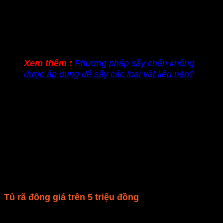
Xem thêm :
Phương pháp sấy chân không
được áp dụng để sấy các loại vật liệu nào?
Ở mức giá từ 3 – 5 triệu đồng thì bạn có thể mua
được một chiếc tủ rã đông cận cao cấp.
Phân khúc này thường có thiết kế sang trọng
Độ bền cao và sử dụng công nghệ nấu ăn thông
minh hơn dòng 2-3 triệu.
Dung tích của tủ rã đông ở mức giá này thường
từ 24 – 30 lít, công suất nấu lớn trên 1000W.
Tủ rã đông
giá trên 5 triệu đồng