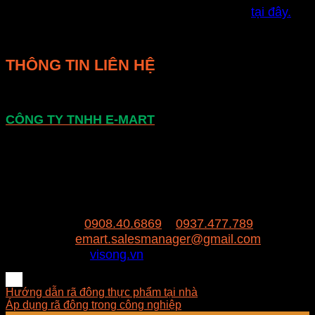
và thông tin sản phẩm tủ rã đông visong.vn
tại đây.
THÔNG TIN LIÊN HỆ
CÔNG TY TNHH E-MART
Văn phòng:
Số 81 Xuân Thới 22, Ấp Mỹ Huề 4,
Xã Xuân Thới Đông , huyện Hóc Môn, Thành
Phố Hồ Chí Minh
Trụ sở:
94/8/9 đường số 8, P. BHH, Q. Bình
Tân, Hồ Chí Minh
Hotline:
0908.40.6869
–
0937.477.789
Email:
emart.salesmanager@gmail.com
Website:
visong.vn
Hướng dẫn rã đông thực phẩm tại nhà
Áp dụng rã đông trong công nghiệp