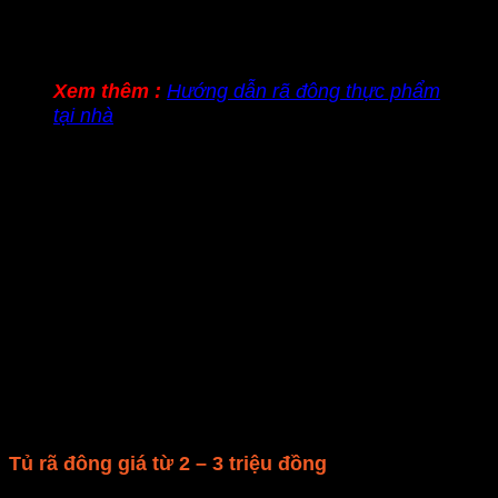
Xem thêm :
Hướng dẫn rã đông thực phẩm
tại nhà
Tủ rã đông ở mức giá này sẽ có nhiều tính năng
hơn so với dòng giá rẻ.
Ở mức giá này, bạn có thể mua được một chiếc
tủ rã đông có chế độ nấu cao cấp hơn.
Bạn có thể dễ dàng và linh hoạt điều chỉnh nhiệt
độ, thời gian nấu mong muốn.
Nếu lựa chọn các thương hiệu bình dân thì tủ rã
đông sẽ có thêm chức năng nướng tiện ích.
Dung tích của tủ rã đông ở mức giá này thường
dưới 20 lít, công suất nấu từ 800W – 1000W.
Tủ rã đông giá từ 2 – 3 triệu đồng