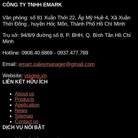
CÔNG TY TNHH EMARK
Văn phòng: số 81 Xuân Thới 22, Ấp Mỹ Huề 4, Xã Xuân
Thới Đông , huyện Hóc Môn, Thành Phố Hồ Chí Minh
Trụ sở: 94/8/9 đường số 8, P. BHH, Q. Bình Tân
Hồ Chí
Minh
Hotline: 0908.40.6869 - 0937.477.789
Email:
emart.salesmanager@gmail.com
Website:
visong.vn
LIÊN KẾT HỮU ÍCH
About us
Products
Application
News
Sitemap
Contact us
DỊCH VỤ NỔI BẬT