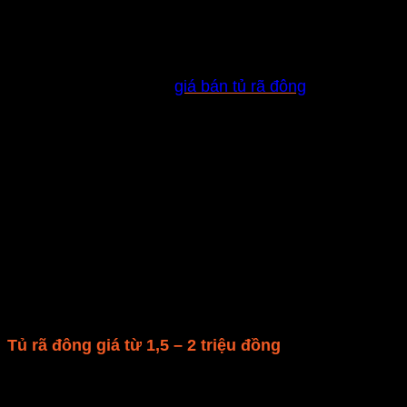
Tủ rã đông giá rẻ
Đây là phân khúc
giá bán tủ rã đông
giá rẻ, chỉ
có những tính năng cơ bản như rã đông, hâm
nóng, nấu một số món ăn đơn giản.
Ở mức giá này, tủ rã đông thường là dòng máy
cơ với bàn phím điều khiển được thiết kế nút
bấm, nút vặn.
Các chế độ nấu chỉ được lưu ý trong sách
hướng dẫn sử dụng, người dùng cần phải ghi
nhớ để điều chỉnh nhiệt độ, thời gian cho từng
món ăn.
Dung tích của tủ rã đông mức giá này thường
dưới 20 lít và mức công suất là 800W.
Tủ rã đông giá từ 1,5 – 2 triệu đồng