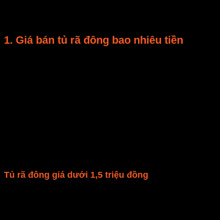
visong.vn đi tìm câu trả lời cho các câu hỏi trên nhé!
1. Giá bán tủ rã đông bao nhiêu tiền
Hiện nay, trên thị trường có rất nhiều mẫu mã,
thương hiệu và phân khúc tủ rã đông khác nhau.
Tủ rã đông giá rẻ dao động từ vài trăm đến 1
triệu, có loại tủ rã đông đắt hơn thì giá trên 10
triệu.
Tùy vào nhu cầu sử dụng và điều kiện kinh tế
mà bạn chọn mua cho gia đình chiếc tủ rã đông
phù hợp.
Tủ rã đông giá dưới 1,5 triệu đồng