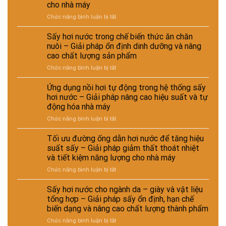
cho nhà máy
nước
ở
Chức năng bình luận bị tắt
trong
So
xử
sánh
lý
Sấy hơi nước trong chế biến thức ăn chăn
chi
nguyên
nuôi – Giải pháp ổn định dinh dưỡng và nâng
phí
liệu
cao chất lượng sản phẩm
đầu
tái
ở
Chức năng bình luận bị tắt
tư
chế
Sấy
giữa
phục
hơi
hệ
vụ
Ứng dụng nồi hơi tự động trong hệ thống sấy
nước
thống
sản
hơi nước – Giải pháp nâng cao hiệu suất và tự
trong
sấy
xuất
động hóa nhà máy
chế
hơi
công
ở
Chức năng bình luận bị tắt
biến
nước
nghiệp
Ứng
thức
và
–
dụng
ăn
sấy
Tối ưu đường ống dẫn hơi nước để tăng hiệu
Giải
nồi
chăn
điện
pháp
suất sấy – Giải pháp giảm thất thoát nhiệt
hơi
nuôi
–
nâng
và tiết kiệm năng lượng cho nhà máy
tự
–
Lựa
cao
ở
Chức năng bình luận bị tắt
động
Giải
chọn
chất
Tối
trong
pháp
giải
lượng
ưu
hệ
ổn
Sấy hơi nước cho ngành da – giày và vật liệu
pháp
và
đường
thống
định
kinh
hiệu
tổng hợp – Giải pháp sấy ổn định, hạn chế
ống
sấy
dinh
tế
suất
biến dạng và nâng cao chất lượng thành phẩm
dẫn
hơi
dưỡng
cho
tái
ở
Chức năng bình luận bị tắt
hơi
nước
và
nhà
chế