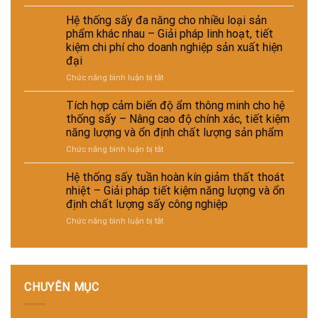
Sấy
nước
–
nâng
máy
hơi
để
Giải
Hệ thống sấy đa năng cho nhiều loại sản
cao
nước
tăng
pháp
chất
phẩm khác nhau – Giải pháp linh hoạt, tiết
cho
hiệu
nâng
lượng
kiệm chi phí cho doanh nghiệp sản xuất hiện
ngành
suất
cao
sản
đại
da
sấy
hiệu
phẩm
–
–
ở
Chức năng bình luận bị tắt
suất
giày
Giải
Hệ
và
và
pháp
thống
tự
Tích hợp cảm biến độ ẩm thông minh cho hệ
vật
giảm
sấy
động
thống sấy – Nâng cao độ chính xác, tiết kiệm
liệu
thất
đa
hóa
năng lượng và ổn định chất lượng sản phẩm
tổng
thoát
năng
nhà
hợp
ở
Chức năng bình luận bị tắt
nhiệt
cho
máy
–
Tích
và
nhiều
Giải
hợp
tiết
loại
Hệ thống sấy tuần hoàn kín giảm thất thoát
pháp
cảm
kiệm
sản
nhiệt – Giải pháp tiết kiệm năng lượng và ổn
sấy
biến
năng
phẩm
định chất lượng sấy công nghiệp
ổn
độ
lượng
khác
ở
Chức năng bình luận bị tắt
định,
ẩm
cho
nhau
Hệ
hạn
thông
nhà
–
thống
chế
minh
máy
Giải
sấy
biến
cho
pháp
tuần
dạng
hệ
linh
hoàn
và
thống
hoạt,
CHUYÊN MỤC
kín
nâng
sấy
tiết
giảm
cao
–
kiệm
thất
chất
Nâng