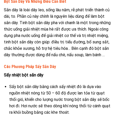
Bột Sắn Dây Và Những Điều Cần Biết
Sắn dây là loài dây leo, sống lâu năm, rễ phát triển thành củ
dài, to. Phần củ này chính là nguyên liệu dùng để làm bột
sắn dây. Tinh bột sắn dây pha với chanh là một trong những
thức uống giải nhiệt mùa hè rất được ưa thích. Ngoài công
dụng pha nước uống để giải nhiệt cơ thể và trị nhiệt miệng,
tinh bột sắn dây còn giúp: điều trị tiểu đường, bổ sung sắt,
chắc khỏe xương, hỗ trợ hệ tiêu hóa… Bên cạnh đó bột sắn
dây thường được dùng để nấu chè, nấu soup, làm bánh …
Các Phương Pháp Sấy Sắn Dây
Sấy nhiệt bột sắn dây
Sấy bột sắn dây bằng cách sấy nhiệt đó là dựa vào
nguồn nhiệt nóng từ 50 – 60 độ được lan tỏa từ quạt
thổi gió, khiến cho lượng nước trong bột sắn dây sẽ bốc
hơi đi. Hơi nước sẽ theo dòng khí nóng thổi từ cánh quạt
ra khỏi buồng bằng các khe thoát.