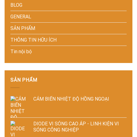
chi
BLOG
thoát
lượng
cao
phí
nhiệt
thành
độ
cho
–
phẩm
chính
doanh
GENERAL
Giải
xác,
nghiệp
pháp
tiết
sản
SẢN PHẨM
tiết
kiệm
xuất
kiệm
năng
hiện
THÔNG TIN HỮU ÍCH
năng
lượng
đại
lượng
và
Tin nội bộ
và
ổn
ổn
định
định
chất
chất
lượng
lượng
sản
sấy
phẩm
SẢN PHẨM
công
nghiệp
CẢM BIẾN NHIỆT ĐỘ HỒNG NGOẠI
DIODE VI SÓNG CAO ÁP - LINH KIỆN VI
SÓNG CÔNG NGHIỆP