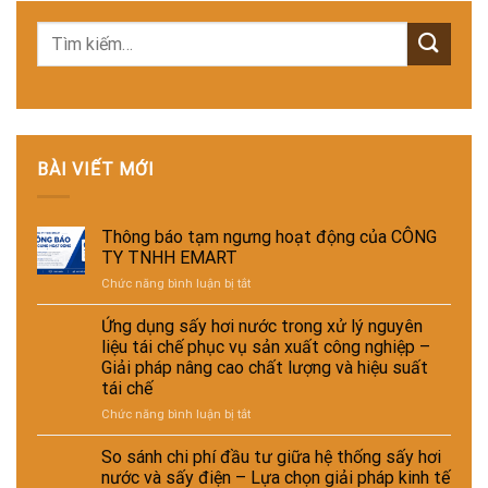
BÀI VIẾT MỚI
Thông báo tạm ngưng hoạt động của CÔNG
TY TNHH EMART
ở
Chức năng bình luận bị tắt
Thông
báo
Ứng dụng sấy hơi nước trong xử lý nguyên
tạm
liệu tái chế phục vụ sản xuất công nghiệp –
ngưng
Giải pháp nâng cao chất lượng và hiệu suất
hoạt
tái chế
động
của
ở
Chức năng bình luận bị tắt
CÔNG
Ứng
TY
dụng
So sánh chi phí đầu tư giữa hệ thống sấy hơi
TNHH
sấy
nước và sấy điện – Lựa chọn giải pháp kinh tế
EMART
hơi