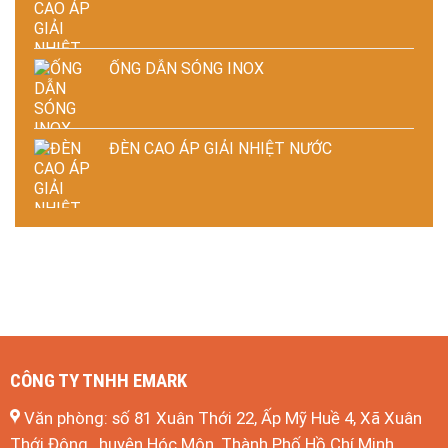
ỐNG DẪN SÓNG INOX
ĐÈN CAO ÁP GIẢI NHIỆT NƯỚC
CÔNG TY TNHH EMARK
Văn phòng: số 81 Xuân Thới 22, Ấp Mỹ Huề 4, Xã Xuân
Thới Đông , huyện Hóc Môn, Thành Phố Hồ Chí Minh