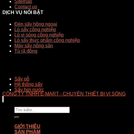
Sitemap
Contact us
DỊCH VỤ NỔI BẬT
Đèn sấy hồng ngoại
Lò sấy công nghiệp
Lò vi sóng công nghiệp
Lò sấy thực phẩm công nghiệp
Máy sấy nông sản
Tủ rã đông
Sấy gỗ
Hệ thống sấy
Sấy hơi nước
CÔNG TY TNHH E-MART - CHUYÊN THIẾT BỊ VI SÓNG
Tìm
kiếm:
GIỚI THIỆU
SẢN PHẨM