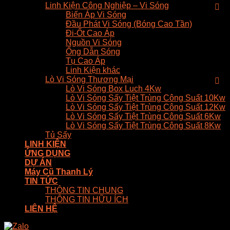
Linh Kiện Công Nghiệp – Vi Sóng
Biến Áp Vi Sóng
Đầu Phát Vi Sóng (Bóng Cao Tần)
Đi-Ốt Cao Áp
Nguồn Vi Sóng
Ống Dẫn Sóng
Tụ Cao Áp
Linh Kiện khác
Lò Vi Sóng Thương Mại
Lò Vi Sóng Box Luch 4Kw
Lò Vi Sóng Sấy Tiệt Trùng Công Suất 10Kw
Lò Vi Sóng Sấy Tiệt Trùng Công Suất 12Kw
Lò Vi Sóng Sấy Tiệt Trùng Công Suất 6Kw
Lò Vi Sóng Sấy Tiệt Trùng Công Suất 8Kw
Tủ Sấy
LINH KIỆN
ỨNG DỤNG
DỰ ÁN
Máy Cũ Thanh Lý
TIN TỨC
THÔNG TIN CHUNG
THÔNG TIN HỮU ÍCH
LIÊN HỆ