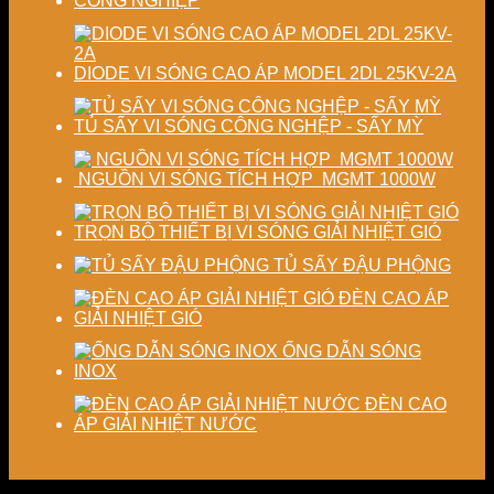
CÔNG NGHIỆP
DIODE VI SÓNG CAO ÁP MODEL 2DL 25KV-2A
TỦ SẤY VI SÓNG CÔNG NGHỆP - SẤY MỲ
NGUỒN VI SÓNG TÍCH HỢP MGMT 1000W
TRỌN BỘ THIẾT BỊ VI SÓNG GIẢI NHIỆT GIÓ
TỦ SẤY ĐẬU PHỘNG
ĐÈN CAO ÁP
GIẢI NHIỆT GIÓ
ỐNG DẪN SÓNG
INOX
ĐÈN CAO
ÁP GIẢI NHIỆT NƯỚC