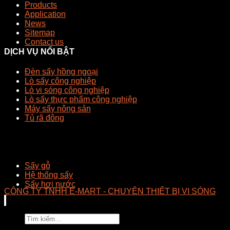
Products
Application
News
Sitemap
Contact us
DỊCH VỤ NỔI BẬT
Đèn sấy hồng ngoại
Lò sấy công nghiệp
Lò vi sóng công nghiệp
Lò sấy thực phẩm công nghiệp
Máy sấy nông sản
Tủ rã đông
Sấy gỗ
Hệ thống sấy
Sấy hơi nước
CÔNG TY TNHH E-MART - CHUYÊN THIẾT BỊ VI SÓNG
Tìm
kiếm: