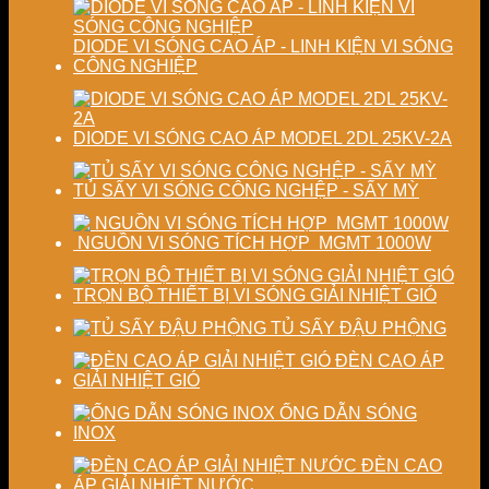
nghiệp
phẩm
DIODE VI SÓNG CAO ÁP - LINH KIỆN VI SÓNG
CÔNG NGHIỆP
DIODE VI SÓNG CAO ÁP MODEL 2DL 25KV-2A
TỦ SẤY VI SÓNG CÔNG NGHỆP - SẤY MỲ
NGUỒN VI SÓNG TÍCH HỢP MGMT 1000W
TRỌN BỘ THIẾT BỊ VI SÓNG GIẢI NHIỆT GIÓ
TỦ SẤY ĐẬU PHỘNG
ĐÈN CAO ÁP
GIẢI NHIỆT GIÓ
ỐNG DẪN SÓNG
INOX
ĐÈN CAO
ÁP GIẢI NHIỆT NƯỚC