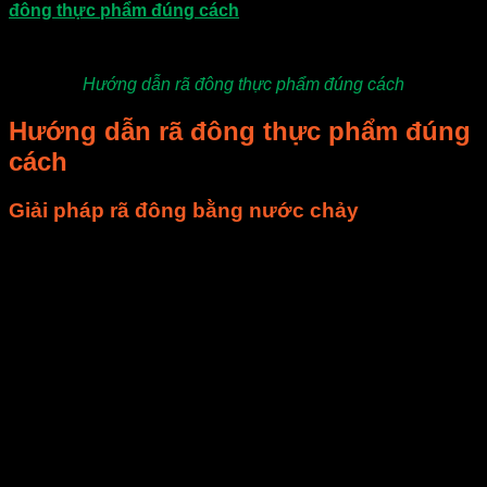
đông thực phẩm đúng cách
, bạn có thể tham khảo nhé!
Hướng dẫn rã đông thực phẩm đúng cách
Hướng dẫn rã đông thực phẩm đúng
cách
Giải pháp rã đông bằng nước chảy
Chúng ta đều biết rằng, khi rã đông thịt tự nhiên, thịt sẽ mềm,
hương vị thơm ngon hơn, nhưng thời gian cần thiết để rã
đông lại rất dài, dù bạn có chờ hàng tiếng đồng hồ cũng
chưa đủ để tan băng.
Cách tối ưu là bạn nên chuẩn bị 1 chậu hoặc bát tô nước,
cho thịt vào, sau đó mở vòi nước cho nước chảy nhỏ vào
bát. Khi nước trên vòi chảy từ từ vào bát, đầy nước xong thì
chúng sẽ tràn ra và thay nước một cách tự nhiên. Đây là
cách rã đông nhanh nhất và vẫn đảm bảo sự tươi ngon của
thịt sau khi chế biến.