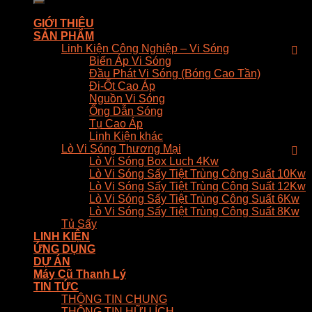
GIỚI THIỆU
SẢN PHẨM
Linh Kiện Công Nghiệp – Vi Sóng
Biến Áp Vi Sóng
Đầu Phát Vi Sóng (Bóng Cao Tần)
Đi-Ốt Cao Áp
Nguồn Vi Sóng
Ống Dẫn Sóng
Tụ Cao Áp
Linh Kiện khác
Lò Vi Sóng Thương Mại
Lò Vi Sóng Box Luch 4Kw
Lò Vi Sóng Sấy Tiệt Trùng Công Suất 10Kw
Lò Vi Sóng Sấy Tiệt Trùng Công Suất 12Kw
Lò Vi Sóng Sấy Tiệt Trùng Công Suất 6Kw
Lò Vi Sóng Sấy Tiệt Trùng Công Suất 8Kw
Tủ Sấy
LINH KIỆN
ỨNG DỤNG
DỰ ÁN
Máy Cũ Thanh Lý
TIN TỨC
THÔNG TIN CHUNG
THÔNG TIN HỮU ÍCH