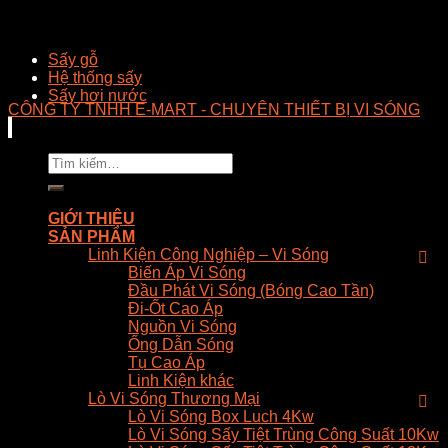
Sấy gỗ
Hệ thống sấy
Sấy hơi nước
CÔNG TY TNHH E-MART - CHUYÊN THIẾT BỊ VI SÓNG
Tìm
kiếm:
GIỚI THIỆU
SẢN PHẨM
Linh Kiện Công Nghiệp – Vi Sóng
Biến Áp Vi Sóng
Đầu Phát Vi Sóng (Bóng Cao Tần)
Đi-Ốt Cao Áp
Nguồn Vi Sóng
Ống Dẫn Sóng
Tụ Cao Áp
Linh Kiện khác
Lò Vi Sóng Thương Mại
Lò Vi Sóng Box Luch 4Kw
Lò Vi Sóng Sấy Tiệt Trùng Công Suất 10Kw