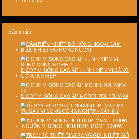
Tin nội bộ
kiệm
doanh
chất
tiết
năng
nghiệp
lượng
kiệm
lượng
sản
thành
năng
và
xuất
phẩm
lượng
ổn
hiện
và
Sản phẩm
định
đại
ổn
chất
định
lượng
chất
CẢM
sấy
lượng
BIẾN NHIỆT ĐỘ HỒNG NGOẠI
công
sản
nghiệp
phẩm
DIODE VI SÓNG CAO ÁP - LINH KIỆN VI SÓNG
CÔNG NGHIỆP
DIODE VI SÓNG CAO ÁP MODEL 2DL 25KV-2A
TỦ SẤY VI SÓNG CÔNG NGHỆP - SẤY MỲ
NGUỒN VI SÓNG TÍCH HỢP MGMT 1000W