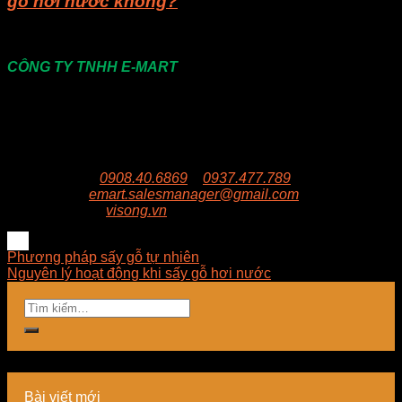
gỗ hơi nước không?
Liên hệ
CÔNG TY TNHH E-MART
Văn phòng:
Số 81 Xuân Thới 22, Ấp Mỹ Huề 4, Xã
Xuân Thới Đông , huyện Hóc Môn, Thành Phố Hồ Chí
Minh
Trụ sở:
94/8/9 đường số 8, P. BHH, Q. Bình Tân, Hồ
Chí Minh
Hotline:
0908.40.6869
–
0937.477.789
Email:
emart.salesmanager@gmail.com
Website:
visong.vn
Phương pháp sấy gỗ tự nhiên
Nguyên lý hoạt động khi sấy gỗ hơi nước
Bài viết mới