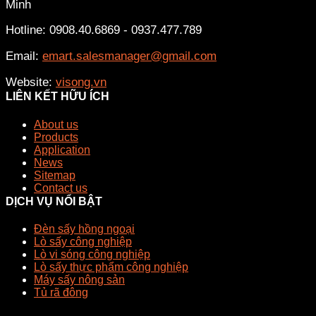
Minh
Hotline: 0908.40.6869 - 0937.477.789
Email:
emart.salesmanager@gmail.com
Website:
visong.vn
LIÊN KẾT HỮU ÍCH
About us
Products
Application
News
Sitemap
Contact us
DỊCH VỤ NỔI BẬT
Đèn sấy hồng ngoại
Lò sấy công nghiệp
Lò vi sóng công nghiệp
Lò sấy thực phẩm công nghiệp
Máy sấy nông sản
Tủ rã đông