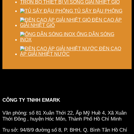
TRỌN BỘ THIẾT BỊ VI SÓNG GIẢI NHIỆT GIÓ
TỦ SẤY ĐẬU PHỘNG
ĐÈN CAO ÁP
GIẢI NHIỆT GIÓ
ỐNG DẪN SÓNG
INOX
ĐÈN CAO
ÁP GIẢI NHIỆT NƯỚC
CÔNG TY TNHH EMARK
Văn phòng: số 81 Xuân Thới 22, Ấp Mỹ Huề 4, Xã Xuân
Thới Đông , huyện Hóc Môn, Thành Phố Hồ Chí Minh
Trụ sở: 94/8/9 đường số 8, P. BHH, Q. Bình Tân
Hồ Chí