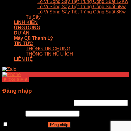
Lò Vi Sóng Sấy Tiệt Trùng Công Suất 12Kw
Lò Vi Sóng Sấy Tiệt Trùng Công Suất 6Kw
Lò Vi Sóng Sấy Tiệt Trùng Công Suất 8Kw
Tủ Sấy
LINH KIỆN
ỨNG DỤNG
DỰ ÁN
Máy Cũ Thanh Lý
TIN TỨC
THÔNG TIN CHUNG
THÔNG TIN HỮU ÍCH
LIÊN HỆ
0908406869
Đăng nhập
Tên tài khoản hoặc địa chỉ email
*
Mật khẩu
*
Ghi nhớ mật khẩu
Đăng nhập