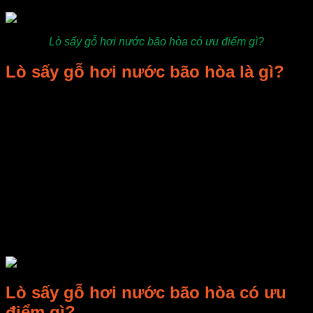
Lò sấy gỗ hơi nước bão hòa có ưu điểm gì?
Lò sấy gỗ hơi nước bão hòa là gì?
Lò sấy sử dụng hơi nước bão hòa trong quá trình sấy: Hơi
nước được sử dụng để luộc gỗ trong giai đoạn đầu quá trình
sấy.
Với giá thành đầu tư hợp lý, nhiên liệu dùng trong quá trình
sấy là than, củi,… là nhóm nhiên liệu dễ kiếm và rẻ tiền và
sử dụng hơi nước trong quá trình sấy tránh khả năng cháy
hệ thống sấy gỗ công nghệ hơi nước đã trở thành lò sấy
được sử dụng phổ biến để phục vụ cho ngành sản xuất đồ
gỗ, có thể ứng dụng trong sản xuất quy mô lớn lên tới hàng
nghìn m3 gỗ/ tháng. Ngoài ra mô hình hệ thống sấy gỗ hơi
nước có thể úng dụng sấy các loại nông sản, hải sản…
Lò sấy gỗ hơi nước bão hòa có ưu
điểm gì?