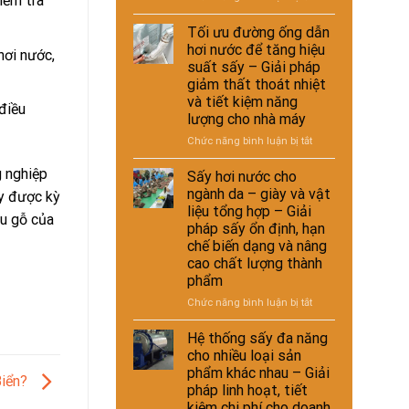
iểm tra
giải
nuôi
Ứng
suất
pháp
–
dụng
Tối ưu đường ống dẫn
tái
kinh
Giải
nồi
chế
hơi nước để tăng hiệu
tế
hơi nước,
pháp
hơi
suất sấy – Giải pháp
cho
ổn
tự
nhà
giảm thất thoát nhiệt
định
động
máy
và tiết kiệm năng
dinh
trong
điều
dưỡng
lượng cho nhà máy
hệ
và
thống
ở
Chức năng bình luận bị tắt
nâng
sấy
Tối
cao
hơi
g nghiệp
ưu
Sấy hơi nước cho
chất
nước
đường
ngành da – giày và vật
lượng
ày được kỳ
–
ống
liệu tổng hợp – Giải
sản
Giải
ẩu gỗ của
dẫn
phẩm
pháp sấy ổn định, hạn
pháp
hơi
chế biến dạng và nâng
nâng
nước
cao
cao chất lượng thành
để
hiệu
phẩm
tăng
suất
hiệu
ở
Chức năng bình luận bị tắt
và
suất
Sấy
tự
sấy
hơi
Hệ thống sấy đa năng
động
–
nước
cho nhiều loại sản
hóa
Giải
cho
nhà
phẩm khác nhau – Giải
pháp
Biển?
ngành
máy
pháp linh hoạt, tiết
giảm
da
thất
kiệm chi phí cho doanh