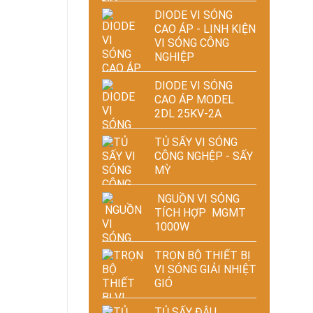
DIODE VI SÓNG
CAO ÁP - LINH KIỆN
VI SÓNG CÔNG
NGHIỆP
DIODE VI SÓNG
CAO ÁP MODEL
2DL 25KV-2A
TỦ SẤY VI SÓNG
CÔNG NGHỆP - SẤY
MỲ
NGUỒN VI SÓNG
TÍCH HỢP MGMT
1000W
TRỌN BỘ THIẾT BỊ
VI SÓNG GIẢI NHIỆT
GIÓ
TỦ SẤY ĐẬU