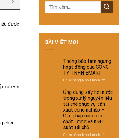
hiếu được
BÀI VIẾT MỚI
Thông báo tạm ngưng
hoạt động của CÔNG
TY TNHH EMART
ở
Chức năng bình luận bị tắt
Thông
p xúc với
báo
Ứng dụng sấy hơi nước
tạm
trong xử lý nguyên liệu
ngưng
tái chế phục vụ sản
hoạt
xuất công nghiệp –
động
Giải pháp nâng cao
của
chất lượng và hiệu
g chéo,
CÔNG
suất tái chế
TY
TNHH
ở
Chức năng bình luận bị tắt
EMART