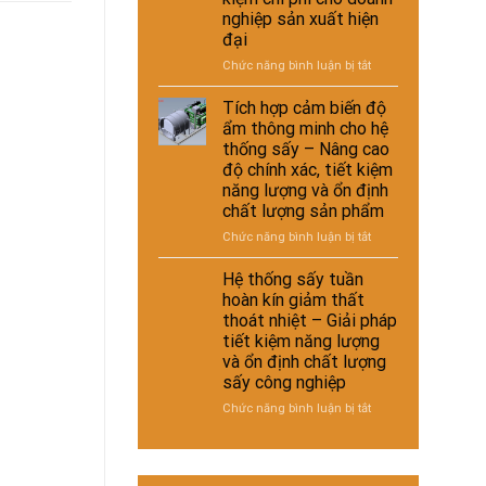
–
thoát
nghiệp sản xuất hiện
giày
nhiệt
đại
và
và
vật
ở
Chức năng bình luận bị tắt
tiết
liệu
Hệ
kiệm
tổng
thống
Tích hợp cảm biến độ
năng
hợp
sấy
lượng
ẩm thông minh cho hệ
–
đa
cho
thống sấy – Nâng cao
Giải
năng
nhà
độ chính xác, tiết kiệm
pháp
cho
máy
sấy
năng lượng và ổn định
nhiều
ổn
chất lượng sản phẩm
loại
định,
sản
ở
Chức năng bình luận bị tắt
hạn
phẩm
Tích
chế
khác
hợp
Hệ thống sấy tuần
biến
nhau
cảm
hoàn kín giảm thất
dạng
–
biến
và
thoát nhiệt – Giải pháp
Giải
độ
nâng
tiết kiệm năng lượng
pháp
ẩm
cao
và ổn định chất lượng
linh
thông
chất
hoạt,
sấy công nghiệp
minh
lượng
tiết
cho
thành
ở
Chức năng bình luận bị tắt
kiệm
hệ
phẩm
Hệ
chi
thống
thống
phí
sấy
sấy
cho
–
tuần