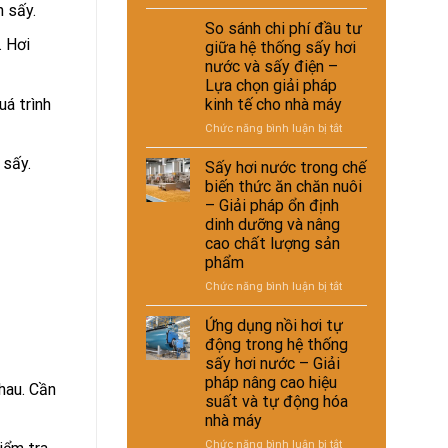
Ứng
h sấy.
dụng
So sánh chi phí đầu tư
sấy
. Hơi
giữa hệ thống sấy hơi
hơi
nước và sấy điện –
nước
Lựa chọn giải pháp
trong
uá trình
kinh tế cho nhà máy
xử
lý
ở
Chức năng bình luận bị tắt
nguyên
So
liệu
 sấy.
sánh
Sấy hơi nước trong chế
tái
chi
biến thức ăn chăn nuôi
chế
phí
– Giải pháp ổn định
phục
đầu
dinh dưỡng và nâng
vụ
tư
cao chất lượng sản
sản
giữa
phẩm
xuất
hệ
công
thống
ở
Chức năng bình luận bị tắt
nghiệp
sấy
Sấy
–
hơi
hơi
Ứng dụng nồi hơi tự
Giải
nước
nước
động trong hệ thống
pháp
và
trong
sấy hơi nước – Giải
nâng
sấy
chế
pháp nâng cao hiệu
cao
điện
nhau. Cần
biến
chất
suất và tự động hóa
–
thức
lượng
Lựa
nhà máy
ăn
và
chọn
chăn
ở
Chức năng bình luận bị tắt
hiệu