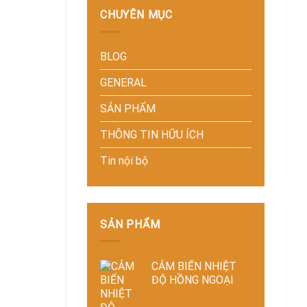
doanh
Nâng
hoàn
CHUYÊN MỤC
nghiệp
cao
kín
sản
độ
giảm
xuất
chính
thất
hiện
xác,
BLOG
thoát
đại
tiết
nhiệt
kiệm
–
GENERAL
năng
Giải
lượng
pháp
SẢN PHẨM
và
tiết
ổn
kiệm
THÔNG TIN HỮU ÍCH
định
năng
chất
lượng
lượng
Tin nội bộ
và
sản
ổn
phẩm
định
chất
lượng
sấy
SẢN PHẨM
công
nghiệp
CẢM BIẾN NHIỆT
ĐỘ HỒNG NGOẠI