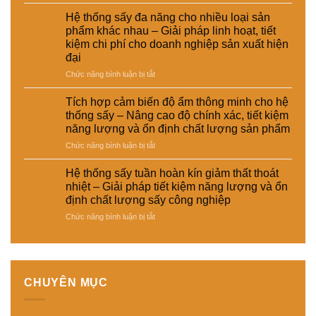
Giải
Sấy
cao
tăng
pháp
hơi
chất
Hệ thống sấy đa năng cho nhiều loại sản
hiệu
nâng
nước
lượng
phẩm khác nhau – Giải pháp linh hoạt, tiết
suất
cao
cho
sản
kiệm chi phí cho doanh nghiệp sản xuất hiện
sấy
hiệu
ngành
phẩm
đại
–
suất
da
Giải
và
–
ở
Chức năng bình luận bị tắt
pháp
tự
giày
Hệ
giảm
động
và
thống
Tích hợp cảm biến độ ẩm thông minh cho hệ
thất
hóa
vật
sấy
thống sấy – Nâng cao độ chính xác, tiết kiệm
thoát
nhà
liệu
đa
năng lượng và ổn định chất lượng sản phẩm
nhiệt
máy
tổng
năng
và
hợp
ở
Chức năng bình luận bị tắt
cho
tiết
–
Tích
nhiều
kiệm
Giải
hợp
loại
Hệ thống sấy tuần hoàn kín giảm thất thoát
năng
pháp
cảm
sản
nhiệt – Giải pháp tiết kiệm năng lượng và ổn
lượng
sấy
biến
phẩm
định chất lượng sấy công nghiệp
cho
ổn
độ
khác
nhà
ở
Chức năng bình luận bị tắt
định,
ẩm
nhau
máy
Hệ
hạn
thông
–
thống
chế
minh
Giải
sấy
biến
cho
pháp
tuần
dạng
hệ
linh
hoàn
và
thống
hoạt,
CHUYÊN MỤC
kín
nâng
sấy
tiết
giảm
cao
–
kiệm
thất
chất
Nâng
chi