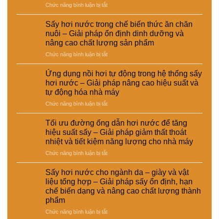
ở
Chức năng bình luận bị tắt
trong
So
xử
sánh
lý
Sấy hơi nước trong chế biến thức ăn chăn
chi
nguyên
nuôi – Giải pháp ổn định dinh dưỡng và
phí
liệu
nâng cao chất lượng sản phẩm
đầu
tái
ở
Chức năng bình luận bị tắt
tư
chế
Sấy
giữa
phục
hơi
hệ
vụ
Ứng dụng nồi hơi tự động trong hệ thống sấy
nước
thống
sản
hơi nước – Giải pháp nâng cao hiệu suất và
trong
sấy
xuất
tự động hóa nhà máy
chế
hơi
công
ở
Chức năng bình luận bị tắt
biến
nước
nghiệp
Ứng
thức
và
–
dụng
ăn
sấy
Giải
Tối ưu đường ống dẫn hơi nước để tăng
nồi
chăn
điện
pháp
hiệu suất sấy – Giải pháp giảm thất thoát
hơi
nuôi
–
nâng
nhiệt và tiết kiệm năng lượng cho nhà máy
tự
–
Lựa
cao
ở
Chức năng bình luận bị tắt
động
Giải
chọn
chất
Tối
trong
pháp
giải
lượng
ưu
hệ
ổn
pháp
Sấy hơi nước cho ngành da – giày và vật
và
đường
thống
định
kinh
hiệu
liệu tổng hợp – Giải pháp sấy ổn định, hạn
ống
sấy
dinh
tế
suất
chế biến dạng và nâng cao chất lượng thành
dẫn
hơi
dưỡng
cho
tái
phẩm
hơi
nước
và
nhà
chế
nước
–
ở
Chức năng bình luận bị tắt
nâng
máy
để