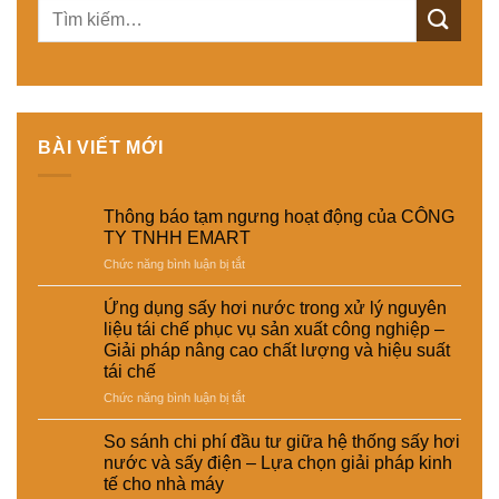
BÀI VIẾT MỚI
Thông báo tạm ngưng hoạt động của CÔNG
TY TNHH EMART
ở
Chức năng bình luận bị tắt
Thông
báo
Ứng dụng sấy hơi nước trong xử lý nguyên
tạm
liệu tái chế phục vụ sản xuất công nghiệp –
ngưng
Giải pháp nâng cao chất lượng và hiệu suất
hoạt
tái chế
động
của
ở
Chức năng bình luận bị tắt
CÔNG
Ứng
TY
dụng
So sánh chi phí đầu tư giữa hệ thống sấy hơi
TNHH
sấy
nước và sấy điện – Lựa chọn giải pháp kinh
EMART
hơi
tế cho nhà máy
nước