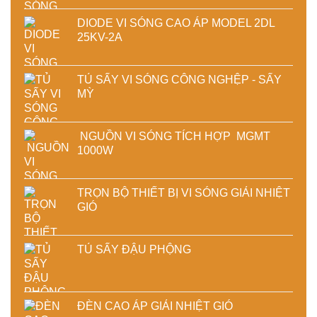
DIODE VI SÓNG CAO ÁP MODEL 2DL
25KV-2A
TỦ SẤY VI SÓNG CÔNG NGHỆP - SẤY
MỲ
NGUỒN VI SÓNG TÍCH HỢP MGMT
1000W
TRỌN BỘ THIẾT BỊ VI SÓNG GIẢI NHIỆT
GIÓ
TỦ SẤY ĐẬU PHỘNG
ĐÈN CAO ÁP GIẢI NHIỆT GIÓ