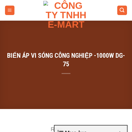
Skip
to
content
BIẾN ÁP VI SÓNG CÔNG NGHIỆP -1000W DG-
75
Rate