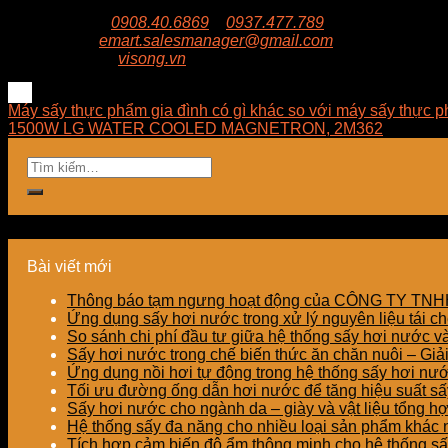
Trụ sở:
94/8/9 đường số 8, P. BHH, Q. Bình Tân, Hồ Ch
Hotline:
0908.40.6869
–
0937.477.789
Email:
emart.salesmanager@gmail.com
Website:
visong.vn
Máy sấy thực phẩm gia đình có gì khác so với máy sấy thực 
1500W LG WATER COOLED MAGNETRON, 2M362
Bài viết mới
Thông báo tạm ngưng hoạt động của CÔNG TY T
Ứng dụng sấy hơi nước trong xử lý nguyên liệu tái ch
So sánh chi phí đầu tư giữa hệ thống sấy hơi nước v
Sấy hơi nước trong chế biến thức ăn chăn nuôi – Gi
Ứng dụng nồi hơi tự động trong hệ thống sấy hơi nư
Tối ưu đường ống dẫn hơi nước để tăng hiệu suất sấy
Sấy hơi nước cho ngành da – giày và vật liệu tổng h
Hệ thống sấy đa năng cho nhiều loại sản phẩm khác nh
Tích hợp cảm biến độ ẩm thông minh cho hệ thống sấ