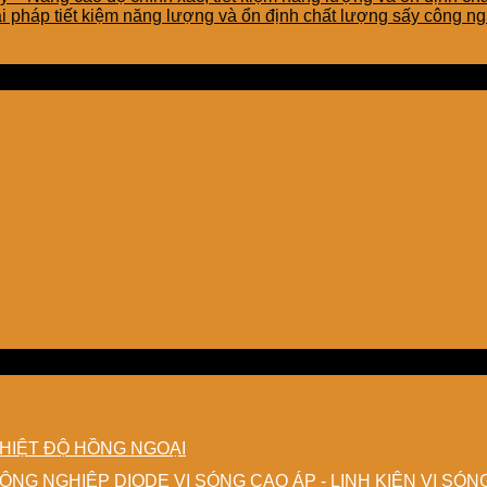
TY
iải pháp tiết kiệm năng lượng và ổn định chất lượng sấy công n
TNHH
EMART
HIỆT ĐỘ HỒNG NGOẠI
DIODE VI SÓNG CAO ÁP - LINH KIỆN VI SÓ