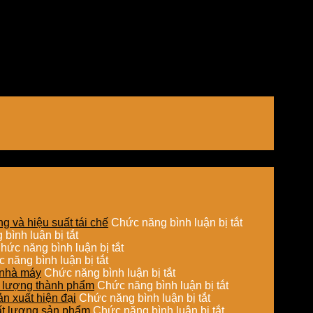
ở
g và hiệu suất tái chế
Chức năng bình luận bị tắt
ở
Ứng
bình luận bị tắt
So
ở
dụng
hức năng bình luận bị tắt
sánh
ở
Sấy
sấy
 năng bình luận bị tắt
chi
Ứng
hơi
ở
hơi
o nhà máy
Chức năng bình luận bị tắt
phí
dụng
nước
Tối
ở
nước
ất lượng thành phẩm
Chức năng bình luận bị tắt
đầu
nồi
trong
ưu
ở
Sấy
trong
ản xuất hiện đại
Chức năng bình luận bị tắt
tư
hơi
chế
đường
Hệ
ở
hơi
xử
hất lượng sản phẩm
Chức năng bình luận bị tắt