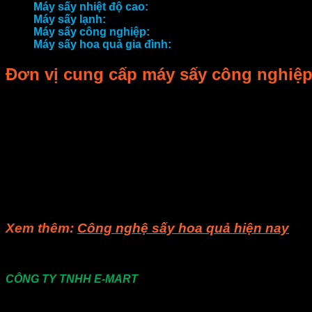
Máy sấy nhiệt độ cao:
Từ 16 triệu đồng – 75 triệu đồng
Máy sấy lạnh:
Từ 55 triệu đồng – 165 triệu đồng
Máy sấy công nghiệp:
Từ 3,9 triệu đồng – 165 triệu đồ
Máy sấy hoa quả gia đình:
Từ 795 nghìn đồng – 4,64 t
Đơn vị cung cấp máy sấy công nghiệp
Công ty TNHH E-MART – chuyên nghiên cứu công nghiệp vi són
Nhóm nghiên cứu E-MART có được nhiều kết quả nghiên cứu. Kh
bằng chất lỏng. Tất cả đều có bằng sáng chế được đăng ký. Đặ
vực liên quan. Nó có thể làm giảm mức tiêu thụ năng lượng h
người tiêu dùng, các thiết bị đã thực sự mang lại sự tiết kiệm
cung cấp điện, bộ biến áp giải nhiệt dầu, ống dẫn sóng…
Nếu bạn còn gì thắc mắc, bạn có thể liên hệ cho
Visong
để đư
Xem thêm:
Công nghệ sấy hoa quả hiện nay
Liên hệ
CÔNG TY TNHH E-MART
Văn phòng:
Số 81 Xuân Thới 22, Ấp Mỹ Huề 4, Xã Xuâ