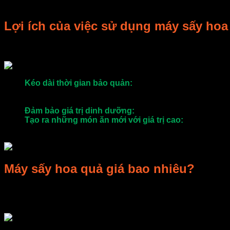
Lợi ích của việc sử dụng máy sấy hoa
Máy sấy hoa quả, máy sấy thực phẩm ngày càng được sử dụng 
Kéo dài thời gian bảo quản:
Bình thường, hoa quả và t
hơn. Điều này cực kỳ hữu ích cho những gia đình có th
thực phẩm với mục đích kinh doanh,…
Đảm bảo giá trị dinh dưỡng:
Máy sấy chỉ lấy đi lượng
Tạo ra những món ăn mới với giá trị cao:
Hoa quả sấy,
sấy để tạo món mới, cải thiện bữa ăn cho cả gia đình; c
Máy sấy hoa quả giá bao nhiêu?
Các loại máy sấy hiện nay thường được bán với mức giá giao đ
hơn so với máy sấy công nghiệp, máy sấy lạnh thường đắt hơn