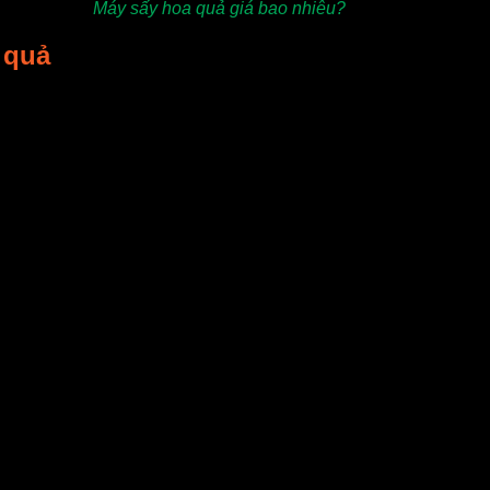
Máy sấy hoa quả giá bao nhiêu?
 quả
rộng rãi trong cuộc sống của con người nhờ những lợi ích tuy
hực phẩm chỉ để được vài ngày là sẽ bị hỏng. Nhưng nếu được
ói quen mua nhiều thực phẩm về tích trữ, các nhà máy sản xuấ
 nước bên trong thực phẩm còn những chất dinh dưỡng như khoá
 thịt, cá sấy cũng là những món ăn cực ngon, không kém gì th
òn các nhà máy, xí nghiệp có thể tạo ra những sản phẩm mới với
ộng trong khoảng từ vài trăm nghìn đồng đến vài trăm triệu đồ
 máy sấy nhiệt độ cao, cụ thể: