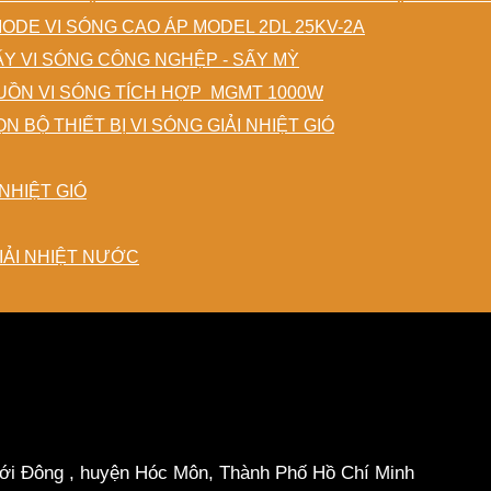
IODE VI SÓNG CAO ÁP MODEL 2DL 25KV-2A
ẤY VI SÓNG CÔNG NGHỆP - SẤY MỲ
ỒN VI SÓNG TÍCH HỢP MGMT 1000W
N BỘ THIẾT BỊ VI SÓNG GIẢI NHIỆT GIÓ
NHIỆT GIÓ
IẢI NHIỆT NƯỚC
hới Đông , huyện Hóc Môn, Thành Phố Hồ Chí Minh