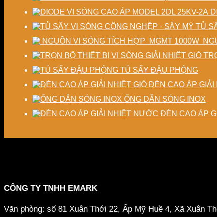
D
TỦ S
NGU
TRỌ
TỦ SẤY ĐẬU PHỘNG
ĐÈN CAO ÁP GIẢI 
ỐNG DẪN SÓNG INOX
ĐÈN CAO ÁP G
CÔNG TY TNHH EMARK
Văn phòng: số 81 Xuân Thới 22, Ấp Mỹ Huề 4, Xã Xuân T