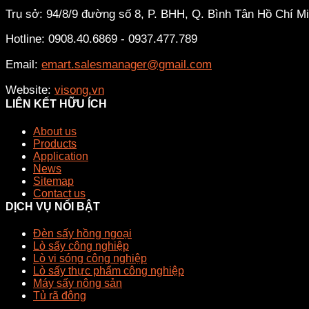
Trụ sở: 94/8/9 đường số 8, P. BHH, Q. Bình Tân
Hồ Chí M
Hotline: 0908.40.6869 - 0937.477.789
Email:
emart.salesmanager@gmail.com
Website:
visong.vn
LIÊN KẾT HỮU ÍCH
About us
Products
Application
News
Sitemap
Contact us
DỊCH VỤ NỔI BẬT
Đèn sấy hồng ngoại
Lò sấy công nghiệp
Lò vi sóng công nghiệp
Lò sấy thực phẩm công nghiệp
Máy sấy nông sản
Tủ rã đông