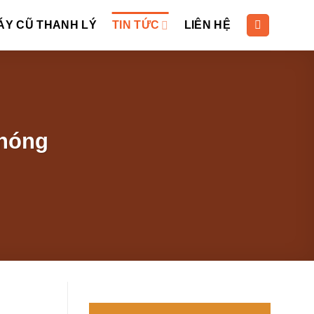
ÁY CŨ THANH LÝ
TIN TỨC
LIÊN HỆ
 nóng