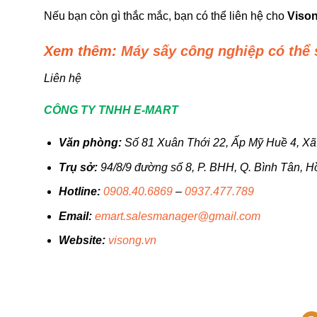
Nếu bạn còn gì thắc mắc, bạn có thể liên hệ cho
Viso
Xem thêm:
Máy sấy công nghiệp có thể 
Liên hệ
CÔNG TY TNHH E-MART
Văn phòng:
Số 81 Xuân Thới 22, Ấp Mỹ Huề 4, Xã
Trụ sở:
94/8/9 đường số 8, P. BHH, Q. Bình Tân, H
Hotline:
0908.40.6869
–
0937.477.789
Email:
emart.salesmanager@gmail.com
Website:
visong.vn