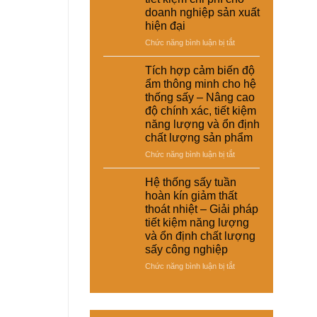
–
thoát
doanh nghiệp sản xuất
giày
nhiệt
hiện đại
và
và
vật
ở
Chức năng bình luận bị tắt
tiết
liệu
Hệ
kiệm
tổng
thống
năng
Tích hợp cảm biến độ
hợp
sấy
lượng
ẩm thông minh cho hệ
–
đa
cho
thống sấy – Nâng cao
Giải
năng
nhà
độ chính xác, tiết kiệm
pháp
cho
máy
sấy
năng lượng và ổn định
nhiều
ổn
chất lượng sản phẩm
loại
định,
sản
ở
Chức năng bình luận bị tắt
hạn
phẩm
Tích
chế
khác
hợp
Hệ thống sấy tuần
biến
nhau
cảm
dạng
hoàn kín giảm thất
–
biến
và
thoát nhiệt – Giải pháp
Giải
độ
nâng
tiết kiệm năng lượng
pháp
ẩm
cao
và ổn định chất lượng
linh
thông
chất
hoạt,
sấy công nghiệp
minh
lượng
tiết
cho
thành
ở
Chức năng bình luận bị tắt
kiệm
hệ
phẩm
Hệ
chi
thống
thống
phí
sấy
sấy
cho
–
tuần