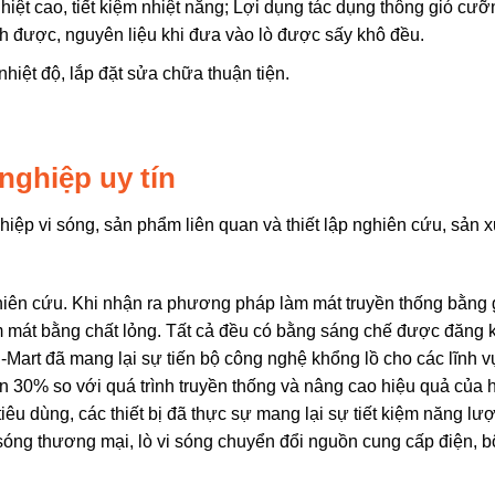
hiệt cao, tiết kiệm nhiệt năng; Lợi dụng tác dụng thông gió cưỡ
ỉnh được, nguyên liệu khi đưa vào lò được sấy khô đều.
hiệt độ, lắp đặt sửa chữa thuận tiện.
nghiệp uy tín
 vi sóng, sản phẩm liên quan và thiết lập nghiên cứu, sản x
ên cứu. Khi nhận ra phương pháp làm mát truyền thống bằng 
 làm mát bằng chất lỏng. Tất cả đều có bằng sáng chế được đăng 
E-Mart đã mang lại sự tiến bộ công nghệ khổng lồ cho các lĩnh v
n 30% so với quá trình truyền thống và nâng cao hiệu quả của 
iêu dùng, các thiết bị đã thực sự mang lại sự tiết kiệm năng lư
i sóng thương mại, lò vi sóng chuyển đổi nguồn cung cấp điện, b