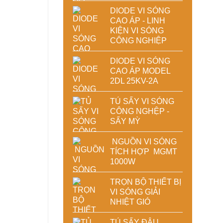
DIODE VI SÓNG
CAO ÁP - LINH
KIỆN VI SÓNG
CÔNG NGHIỆP
DIODE VI SÓNG
CAO ÁP MODEL
2DL 25KV-2A
TỦ SẤY VI SÓNG
CÔNG NGHỆP -
SẤY MỲ
NGUỒN VI SÓNG
TÍCH HỢP MGMT
1000W
TRỌN BỘ THIẾT BỊ
VI SÓNG GIẢI
NHIỆT GIÓ
TỦ SẤY ĐẬU