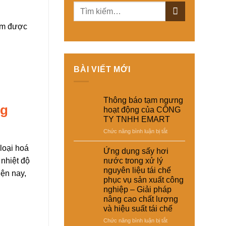
iệm được
BÀI VIẾT MỚI
Thông báo tạm ngưng
ng
hoạt động của CÔNG
TY TNHH EMART
ở
Chức năng bình luận bị tắt
Thông
loại hoá
báo
Ứng dụng sấy hơi
tạm
 nhiệt độ
nước trong xử lý
ngưng
nguyên liệu tái chế
iện nay,
hoạt
phục vụ sản xuất công
động
nghiệp – Giải pháp
của
nâng cao chất lượng
CÔNG
và hiệu suất tái chế
TY
TNHH
ở
Chức năng bình luận bị tắt
EMART