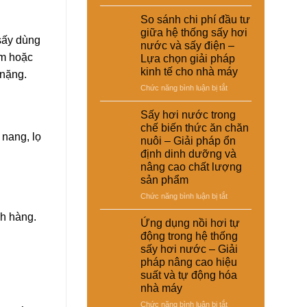
Ứng
dụng
So sánh chi phí đầu tư
sấy
giữa hệ thống sấy hơi
 sấy dùng
hơi
nước và sấy điện –
nước
ẩm hoặc
Lựa chọn giải pháp
trong
kinh tế cho nhà máy
 nặng.
xử
lý
ở
Chức năng bình luận bị tắt
nguyên
So
liệu
sánh
Sấy hơi nước trong
tái
chi
chế biến thức ăn chăn
chế
phí
 nang, lọ
nuôi – Giải pháp ổn
phục
đầu
định dinh dưỡng và
vụ
tư
nâng cao chất lượng
sản
giữa
sản phẩm
xuất
hệ
công
thống
ở
Chức năng bình luận bị tắt
nghiệp
sấy
Sấy
–
ch hàng.
hơi
hơi
Ứng dụng nồi hơi tự
Giải
nước
nước
động trong hệ thống
pháp
và
trong
sấy hơi nước – Giải
nâng
sấy
chế
cao
pháp nâng cao hiệu
điện
biến
chất
suất và tự động hóa
–
thức
lượng
Lựa
nhà máy
ăn
và
chọn
chăn
ở
Chức năng bình luận bị tắt
hiệu