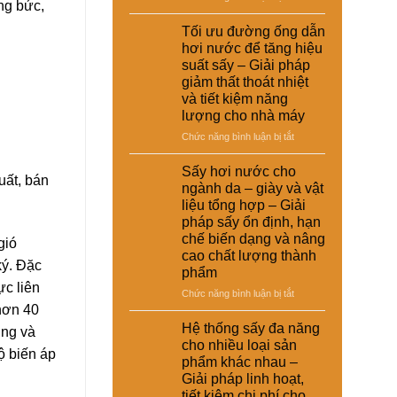
giải
ng bức,
nuôi
Ứng
suất
pháp
–
dụng
Tối ưu đường ống dẫn
tái
kinh
Giải
nồi
chế
hơi nước để tăng hiệu
tế
pháp
hơi
cho
suất sấy – Giải pháp
ổn
tự
nhà
giảm thất thoát nhiệt
định
động
máy
và tiết kiệm năng
dinh
trong
dưỡng
lượng cho nhà máy
hệ
và
thống
ở
Chức năng bình luận bị tắt
nâng
sấy
Tối
cao
hơi
ưu
Sấy hơi nước cho
chất
nước
uất, bán
đường
ngành da – giày và vật
lượng
–
ống
sản
liệu tổng hợp – Giải
Giải
dẫn
phẩm
pháp sấy ổn định, hạn
pháp
hơi
chế biến dạng và nâng
nâng
gió
nước
cao
cao chất lượng thành
để
ký. Đặc
hiệu
phẩm
tăng
suất
ực liên
hiệu
ở
Chức năng bình luận bị tắt
và
suất
hơn 40
Sấy
tự
sấy
hơi
Hệ thống sấy đa năng
động
ợng và
–
nước
hóa
cho nhiều loại sản
Giải
ộ biến áp
cho
nhà
phẩm khác nhau –
pháp
ngành
máy
Giải pháp linh hoạt,
giảm
da
thất
tiết kiệm chi phí cho