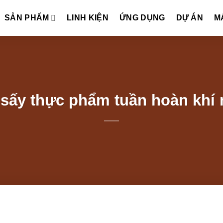
SẢN PHẨM
LINH KIỆN
ỨNG DỤNG
DỰ ÁN
M
sấy thực phẩm tuần hoàn khí