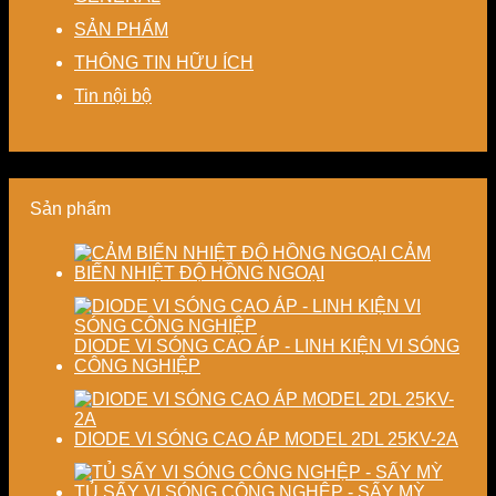
nhiệt
nhà
tiết
biến
Nâng
SẢN PHẨM
–
máy
kiệm
dạng
cao
Giải
chi
và
độ
THÔNG TIN HỮU ÍCH
pháp
phí
nâng
chính
tiết
cho
cao
xác,
Tin nội bộ
kiệm
doanh
chất
tiết
năng
nghiệp
lượng
kiệm
lượng
sản
thành
năng
và
xuất
phẩm
lượng
ổn
hiện
và
Sản phẩm
định
đại
ổn
chất
định
lượng
chất
CẢM
sấy
lượng
BIẾN NHIỆT ĐỘ HỒNG NGOẠI
công
sản
nghiệp
phẩm
DIODE VI SÓNG CAO ÁP - LINH KIỆN VI SÓNG
CÔNG NGHIỆP
DIODE VI SÓNG CAO ÁP MODEL 2DL 25KV-2A
TỦ SẤY VI SÓNG CÔNG NGHỆP - SẤY MỲ