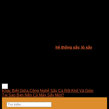
35 độ C mới đảm bảo được màu trắng tự nhiên. Và bún sẽ
khô từ từ vậy nên sợi bún không bị nứt gãy, thời gian sấy
thường khoảng từ 10-12 tiếng là phù hợp nhất.
Với phương pháp sấy lạnh có rất nhiều ưu điểm để đem đến
sản phẩm sấy khô tự nhiên, chất lượng tốt, giữ màu và
hương vị. Điều quan trọng hơn là không làm thay đổi hàm
lượng chất dinh dưỡng có trong sản phẩm, phù hợp cho việc
sấy hoa quả, thực phẩm hay dược liệu….
Công ty TNHH E-MART chuyên tư vấn giải pháp sấy, thiết
kế – thi công – lắp đặt – bảo trì
hệ thống sấy, lò sấy
, tủ rã
đông, máy sấy công nghiệp và cung cấp thiết bị linh kiện sấy,
đèn sấy hồng ngoại dùng trong công nghiệp tại Việt Nam. E-
MART mong muốn được đem đến cho khách hàng những
ứng dụng tốt nhất trong lĩnh vực sấy, luôn luôn nghiên cứu
và phát triển những giải pháp tối ưu về mặt kỹ thuật, hợp lý
về chi phí, dễ dàng làm chủ công nghệ và mang lại giải pháp
phù hợp nhất cho doanh nghiệp.
Khác Biệt Giữa Công Nghệ Sấy Cà Rốt Khô Và Giòn
Tại Sao Bạn Nên Có Máy Sấy Mứt?