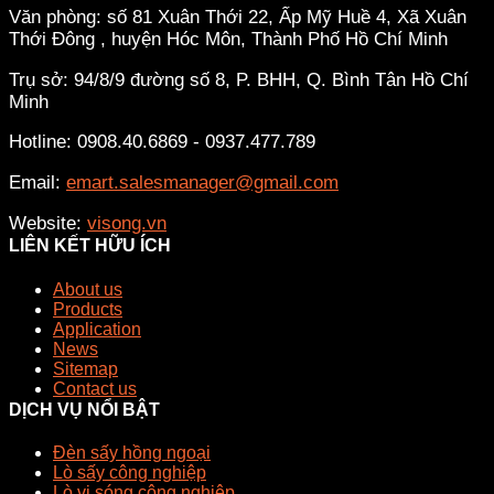
Văn phòng: số 81 Xuân Thới 22, Ấp Mỹ Huề 4, Xã Xuân
Thới Đông , huyện Hóc Môn, Thành Phố Hồ Chí Minh
Trụ sở: 94/8/9 đường số 8, P. BHH, Q. Bình Tân
Hồ Chí
Minh
Hotline: 0908.40.6869 - 0937.477.789
Email:
emart.salesmanager@gmail.com
Website:
visong.vn
LIÊN KẾT HỮU ÍCH
About us
Products
Application
News
Sitemap
Contact us
DỊCH VỤ NỔI BẬT
Đèn sấy hồng ngoại
Lò sấy công nghiệp
Lò vi sóng công nghiệp