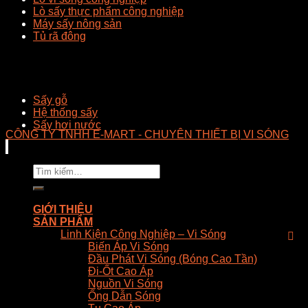
Lò sấy thực phẩm công nghiệp
Máy sấy nông sản
Tủ rã đông
Sấy gỗ
Hệ thống sấy
Sấy hơi nước
CÔNG TY TNHH E-MART - CHUYÊN THIẾT BỊ VI SÓNG
Tìm
kiếm:
GIỚI THIỆU
SẢN PHẨM
Linh Kiện Công Nghiệp – Vi Sóng
Biến Áp Vi Sóng
Đầu Phát Vi Sóng (Bóng Cao Tần)
Đi-Ốt Cao Áp
Nguồn Vi Sóng
Ống Dẫn Sóng