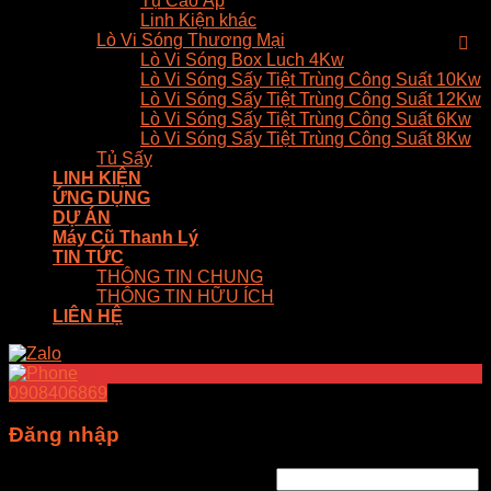
Tụ Cao Áp
Linh Kiện khác
Lò Vi Sóng Thương Mại
Lò Vi Sóng Box Luch 4Kw
Lò Vi Sóng Sấy Tiệt Trùng Công Suất 10Kw
Lò Vi Sóng Sấy Tiệt Trùng Công Suất 12Kw
Lò Vi Sóng Sấy Tiệt Trùng Công Suất 6Kw
Lò Vi Sóng Sấy Tiệt Trùng Công Suất 8Kw
Tủ Sấy
LINH KIỆN
ỨNG DỤNG
DỰ ÁN
Máy Cũ Thanh Lý
TIN TỨC
THÔNG TIN CHUNG
THÔNG TIN HỮU ÍCH
LIÊN HỆ
0908406869
Đăng nhập
Tên tài khoản hoặc địa chỉ email
*