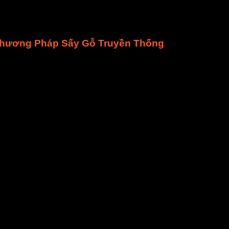
Phương Pháp Sấy Gỗ Truyền Thống
trọng để bảo quản gỗ, sử dụng cho những mục đích công nghiệ
ện nay hệ thống sấy gỗ đã vô cùng hoàn thiện cả về tính năng 
 bảo đảm được chất lượng thành phẩm sấy
 sau đó, không làm mất đi vẻ đẹp của gỗ tự nhiên.
uyển thành phẩm sấy khô hoàn toàn sẽ tiết kiệm được thời gi
ết công suất trong thời gian dài, đáp ứng được yêu cầu của qu
mát tự động, hệ thống xử lý bụi bẩn và không gây nhiều tiếng ồ
ạt động tự động, tiết kiệm công sức cho con người.
 dọn.