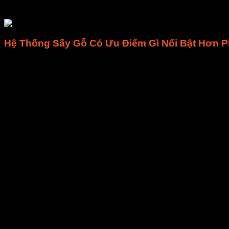
đó.
Hệ Thống Sấy Gỗ Có Ưu Điểm Gì Nổi Bật Hơn 
Hệ thống sấy gỗ có thể xem là một công cụ có vai trò quan 
còn có nhiều nhược điểm hoặc loại máy sấy còn thô sơ thì hi
dàn nhiệt, quạt đối lưu, động cơ sấy, hộp thoát ẩm,…
Cho khả năng sấy nhanh, sấy được trữ lượng gỗ lớn mà vẫn
Quy trình sấy gỗ khô, không làm ảnh hưởng đến chất lượng gỗ
Sản phẩm sẽ được sấy khô gần như hoàn toàn. Nếu bạn vận ch
Máy sấy cũng như cả dây chuyền có thể làm việc năng suất, h
Hệ thống sấy hiện đại của chúng tôi còn có thêm hệ thống làm 
sấy, đảm bảo vệ sinh môi trường.
Vận hành máy móc rất hiện đại, đơn giản. Máy móc gần như ho
Các loại máy móc trong hệ thống rất dễ vệ sinh, lau chùi, quét