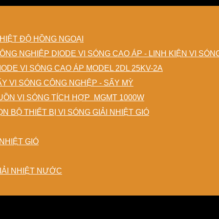
HIỆT ĐỘ HỒNG NGOẠI
DIODE VI SÓNG CAO ÁP - LINH KIỆN VI SÓ
IODE VI SÓNG CAO ÁP MODEL 2DL 25KV-2A
ẤY VI SÓNG CÔNG NGHỆP - SẤY MỲ
ỒN VI SÓNG TÍCH HỢP MGMT 1000W
N BỘ THIẾT BỊ VI SÓNG GIẢI NHIỆT GIÓ
NHIỆT GIÓ
IẢI NHIỆT NƯỚC