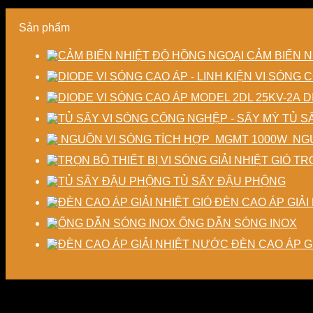
Sản phẩm
CẢM BIẾN N
D
TỦ S
NGU
TRỌ
TỦ SẤY ĐẬU PHỘNG
ĐÈN CAO ÁP GIẢI 
ỐNG DẪN SÓNG INOX
ĐÈN CAO ÁP G