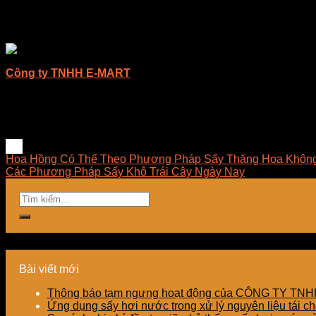
Hệ thống sấy gỗ sử dụng rất an toàn, ít gây những rủi ro, nguy
Tiết kiệm được mức nhiên liệu lớn.
Công ty TNHH E-MART
chuyên tư vấn giải pháp sấy, thiết kế 
ngoại dùng trong công nghiệp. E-MART mong muốn được đem đế
tối ưu về mặt kỹ thuật, hợp lý về chi phí, dễ dàng làm chủ cô
Hoa Hồng Có Thể Theo Phương Pháp Sấy Thăng Hoa Khôn
Các Phương Pháp Sấy Khô Trái Cây Ngày Nay
Bài viết mới
Thông báo tạm ngưng hoạt động của CÔNG TY T
Ứng dụng sấy hơi nước trong xử lý nguyên liệu tái ch