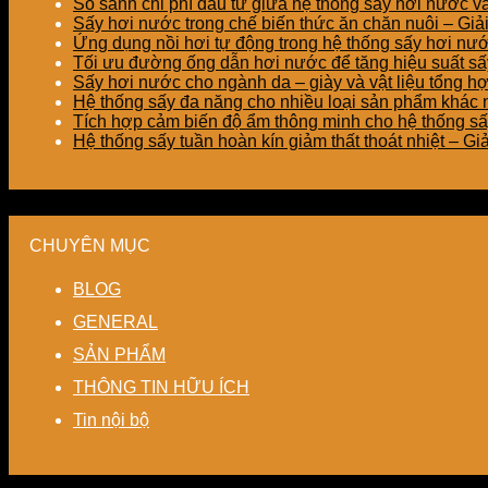
So sánh chi phí đầu tư giữa hệ thống sấy hơi nước v
Sấy hơi nước trong chế biến thức ăn chăn nuôi – Gi
Ứng dụng nồi hơi tự động trong hệ thống sấy hơi nư
Tối ưu đường ống dẫn hơi nước để tăng hiệu suất sấy
Sấy hơi nước cho ngành da – giày và vật liệu tổng h
Hệ thống sấy đa năng cho nhiều loại sản phẩm khác nh
Tích hợp cảm biến độ ẩm thông minh cho hệ thống sấ
Hệ thống sấy tuần hoàn kín giảm thất thoát nhiệt – G
CHUYÊN MỤC
BLOG
GENERAL
SẢN PHẨM
THÔNG TIN HỮU ÍCH
Tin nội bộ