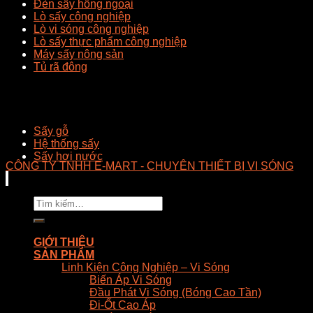
Đèn sấy hồng ngoại
Lò sấy công nghiệp
Lò vi sóng công nghiệp
Lò sấy thực phẩm công nghiệp
Máy sấy nông sản
Tủ rã đông
Sấy gỗ
Hệ thống sấy
Sấy hơi nước
CÔNG TY TNHH E-MART - CHUYÊN THIẾT BỊ VI SÓNG
Tìm
kiếm:
GIỚI THIỆU
SẢN PHẨM
Linh Kiện Công Nghiệp – Vi Sóng
Biến Áp Vi Sóng
Đầu Phát Vi Sóng (Bóng Cao Tần)
Đi-Ốt Cao Áp