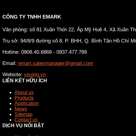
CÔNG TY TNHH EMARK
Văn phòng: số 81 Xuân Thới 22, Ấp Mỹ Huề 4, Xã Xuân T
Trụ sở: 94/8/9 đường số 8, P. BHH, Q. Bình Tân
Hồ Chí M
Hotline: 0908.40.6869 - 0937.477.789
Email:
emart.salesmanager@gmail.com
Website:
visong.vn
LIÊN KẾT HỮU ÍCH
About us
Products
Application
News
Sitemap
Contact us
DỊCH VỤ NỔI BẬT