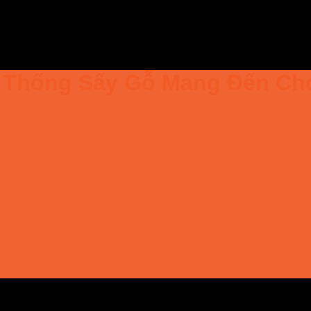
ệ Thống Sấy Gỗ Mang Đến Ch