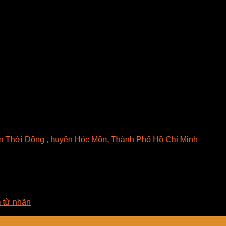
với các vật liệu mỏng: vải , giấy, các chi tiết kim loại sơn hoặ
ao hơn khi sấy đối lưu và sấy tiếp xúc.
lưu và sấy tiếp xúc. Điều này được giải thích là dòng nhiệt hồng
t bị nhẹ chiếm ít diện tích .
à giảm giá thành sản phẩm.
n Thới Đông , huyện Hóc Môn, Thành Phố Hồ Chí Minh
í Minh
n từ nhãn