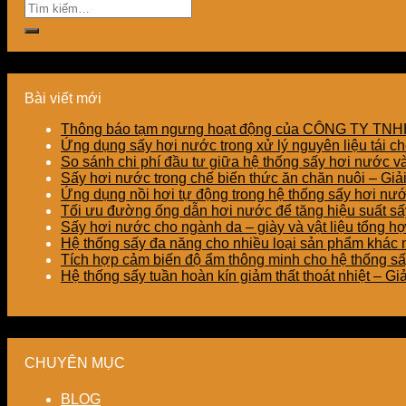
Bài viết mới
Thông báo tạm ngưng hoạt động của CÔNG TY T
Ứng dụng sấy hơi nước trong xử lý nguyên liệu tái ch
So sánh chi phí đầu tư giữa hệ thống sấy hơi nước v
Sấy hơi nước trong chế biến thức ăn chăn nuôi – Gi
Ứng dụng nồi hơi tự động trong hệ thống sấy hơi nư
Tối ưu đường ống dẫn hơi nước để tăng hiệu suất sấy
Sấy hơi nước cho ngành da – giày và vật liệu tổng h
Hệ thống sấy đa năng cho nhiều loại sản phẩm khác nh
Tích hợp cảm biến độ ẩm thông minh cho hệ thống sấ
Hệ thống sấy tuần hoàn kín giảm thất thoát nhiệt – G
CHUYÊN MỤC
BLOG