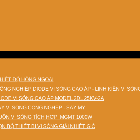
HIỆT ĐỘ HỒNG NGOẠI
DIODE VI SÓNG CAO ÁP - LINH KIỆN VI SÓ
IODE VI SÓNG CAO ÁP MODEL 2DL 25KV-2A
ẤY VI SÓNG CÔNG NGHỆP - SẤY MỲ
ỒN VI SÓNG TÍCH HỢP MGMT 1000W
N BỘ THIẾT BỊ VI SÓNG GIẢI NHIỆT GIÓ