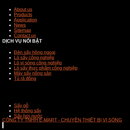
About us
Products
Application
News
Sitemap
Contact us
DỊCH VỤ NỔI BẬT
Đèn sấy hồng ngoại
Lò sấy công nghiệp
Lò vi sóng công nghiệp
Lò sấy thực phẩm công nghiệp
Máy sấy nông sản
Tủ rã đông
Sấy gỗ
Hệ thống sấy
Sấy hơi nước
CÔNG TY TNHH E-MART - CHUYÊN THIẾT BỊ VI SÓNG