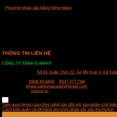
–
Phương pháp sấy bằng hồng ngoại
có ưu điểm là thích hợp 
– Năng lượng của tia hồng ngoại lớn và tốc độ bay hơi ấm sẽ c
– Chế độ bay hơi ẩm lớn có thể hơn tới vài lần so với sấy đối 
– Một ưu điểm khác của sấy bằng tia hồng ngoại là hệ thống thiế
– Thời gian sấy cho phép rút ngắn góp phần tăng năng suất v
THÔNG TIN LIÊN HỆ
CÔNG TY TNHH E-MART
Văn phòng:
Số 81 Xuân Thới 22, Ấp Mỹ Huề 4, Xã Xuâ
Trụ sở:
94/8/9 đường số 8, P. BHH, Q. Bình Tân, Hồ Ch
Hotline:
0908.40.6869
–
0937.477.789
Email:
emart.salesmanager@gmail.com
Website:
visong.vn
Tầm quan trọng của công nghệ sấy đối với sản phẩm chế biế
Cách bảo quản cà rốt bằng phương pháp sấy sau thu hoạch