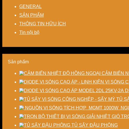
GENERAL
SẢN PHẨM
THÔNG TIN HỮU ÍCH
Tin nội bộ
Sản phẩm
CẢM BIẾN N
D
TỦ S
NGU
TRỌ
TỦ SẤY ĐẬU PHỘNG