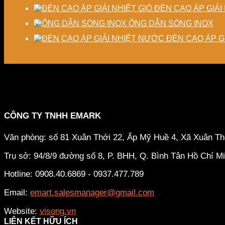
ĐÈN CAO ÁP GIẢI 
ỐNG DẪN SÓNG INOX
ĐÈN CAO ÁP G
CÔNG TY TNHH EMARK
Văn phòng: số 81 Xuân Thới 22, Ấp Mỹ Huề 4, Xã Xuân T
Trụ sở: 94/8/9 đường số 8, P. BHH, Q. Bình Tân
Hồ Chí M
Hotline: 0908.40.6869 - 0937.477.789
Email:
emart.salesmanager@gmail.com
Website:
visong.vn
LIÊN KẾT HỮU ÍCH