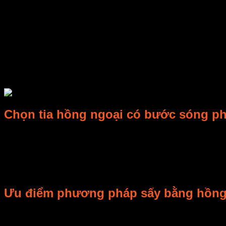
vùng địa lí, thời gian sấy kéo dài, tốn nhiều sức lực của con 
– Trong công ngệ chế biến nông sản thực phẩm thường dùng các
sấy đối lưu và sấy trên bề mặt nóng (sấy tiếp xúc còn gọi là 
dưới. Điều này dễ dẫn đến chất lượng sản phấm không như ý m
chỉnh về cường độ và thời gian cho phù hợp.
– Sấy vật liệu ấm bằng tia hồng ngoại gọi là sấy bằng tia hồng
Thực hiện sấy bằng tia hồng ngoại có thể đạt được: chất lượng v
Chọn tia hồng ngoại có bước sóng p
– Thông thường mỗi tia hồng ngoại đều có ba khả năng: khả n
quang học của vật liệu ẩm và chiều dài bước sóng của tia hồn
-Trong kỹ thuật sấy người ta cố gắng chọn khoảng bước sóng s
năng hấp thụ nhiều tia bức xạ với bức sóng, vì vậy cần ứng dụ
Ưu điểm phương pháp sấy bằng hồng
– Máy sấy bằng tia hồng ngoại có cấu tạo đơn giản, dễ sử dụn
thời gian sấy có thể giảm hàng chục thậm chí hàng trăm lần so