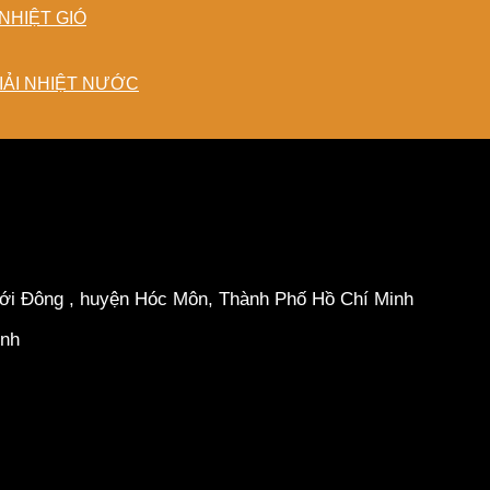
NHIỆT GIÓ
IẢI NHIỆT NƯỚC
hới Đông , huyện Hóc Môn, Thành Phố Hồ Chí Minh
inh