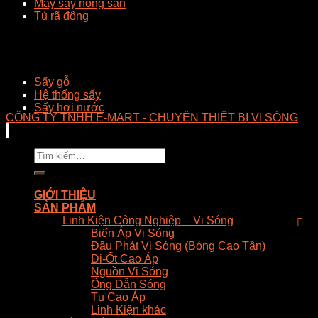
Máy sấy nông sản
Tủ rã đông
Sấy gỗ
Hệ thống sấy
Sấy hơi nước
CÔNG TY TNHH E-MART - CHUYÊN THIẾT BỊ VI SÓNG
Tìm
kiếm:
GIỚI THIỆU
SẢN PHẨM
Linh Kiện Công Nghiệp – Vi Sóng
Biến Áp Vi Sóng
Đầu Phát Vi Sóng (Bóng Cao Tần)
Đi-Ốt Cao Áp
Nguồn Vi Sóng
Ống Dẫn Sóng
Tụ Cao Áp
Linh Kiện khác