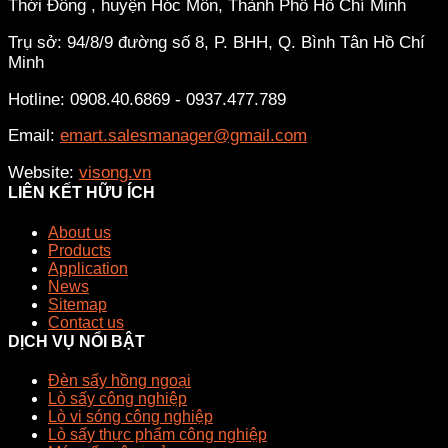
Thới Đông , huyện Hóc Môn, Thành Phố Hồ Chí Minh
Trụ sở: 94/8/9 đường số 8, P. BHH, Q. Bình Tân
Hồ Chí
Minh
Hotline: 0908.40.6869 - 0937.477.789
Email:
emart.salesmanager@gmail.com
Website:
visong.vn
LIÊN KẾT HỮU ÍCH
About us
Products
Application
News
Sitemap
Contact us
DỊCH VỤ NỔI BẬT
Đèn sấy hồng ngoại
Lò sấy công nghiệp
Lò vi sóng công nghiệp
Lò sấy thực phẩm công nghiệp