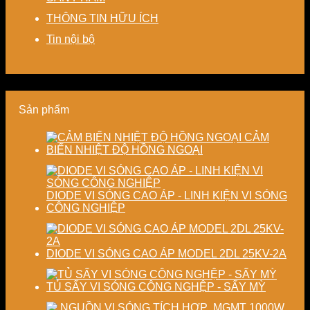
Giải
chi
và
độ
THÔNG TIN HỮU ÍCH
pháp
phí
nâng
chính
tiết
cho
cao
xác,
Tin nội bộ
kiệm
doanh
chất
tiết
năng
nghiệp
lượng
kiệm
lượng
sản
thành
năng
và
xuất
phẩm
lượng
ổn
hiện
và
Sản phẩm
định
đại
ổn
chất
định
lượng
chất
CẢM
sấy
lượng
BIẾN NHIỆT ĐỘ HỒNG NGOẠI
công
sản
nghiệp
phẩm
DIODE VI SÓNG CAO ÁP - LINH KIỆN VI SÓNG
CÔNG NGHIỆP
DIODE VI SÓNG CAO ÁP MODEL 2DL 25KV-2A
TỦ SẤY VI SÓNG CÔNG NGHỆP - SẤY MỲ