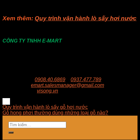
Nếu bạn còn gì thắc mắc, bạn có thể liên hệ cho
Visong
để
được giải đáp các thắc mắc.
Xem thêm:
Quy trình vận hành lò sấy hơi nước
Liên hệ
CÔNG TY TNHH E-MART
Văn phòng:
Số 81 Xuân Thới 22, Ấp Mỹ Huề 4, Xã
Xuân Thới Đông , huyện Hóc Môn, Thành Phố Hồ Chí
Minh
Trụ sở:
94/8/9 đường số 8, P. BHH, Q. Bình Tân, Hồ
Chí Minh
Hotline:
0908.40.6869
–
0937.477.789
Email:
emart.salesmanager@gmail.com
Website:
visong.vn
Quy trình vận hành lò sấy gỗ hơi nước
Gỗ hong phơi thường dùng những loại gỗ nào?