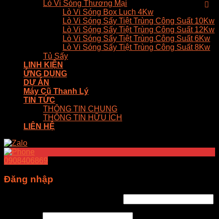
Lò Vi Sóng Thương Mại
Lò Vi Sóng Box Luch 4Kw
Lò Vi Sóng Sấy Tiệt Trùng Công Suất 10Kw
Lò Vi Sóng Sấy Tiệt Trùng Công Suất 12Kw
Lò Vi Sóng Sấy Tiệt Trùng Công Suất 6Kw
Lò Vi Sóng Sấy Tiệt Trùng Công Suất 8Kw
Tủ Sấy
LINH KIỆN
ỨNG DỤNG
DỰ ÁN
Máy Cũ Thanh Lý
TIN TỨC
THÔNG TIN CHUNG
THÔNG TIN HỮU ÍCH
LIÊN HỆ
0908406869
Đăng nhập
Tên tài khoản hoặc địa chỉ email
*
Mật khẩu
*