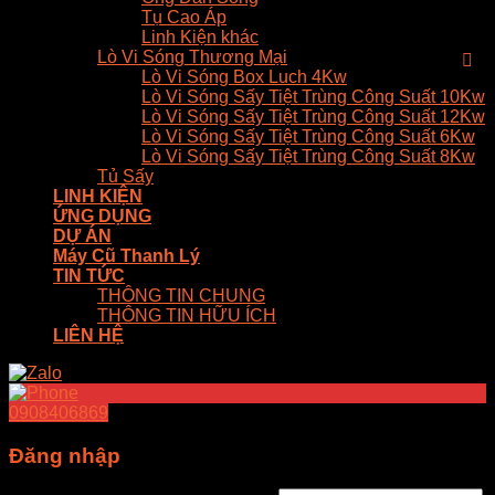
Tụ Cao Áp
Linh Kiện khác
Lò Vi Sóng Thương Mại
Lò Vi Sóng Box Luch 4Kw
Lò Vi Sóng Sấy Tiệt Trùng Công Suất 10Kw
Lò Vi Sóng Sấy Tiệt Trùng Công Suất 12Kw
Lò Vi Sóng Sấy Tiệt Trùng Công Suất 6Kw
Lò Vi Sóng Sấy Tiệt Trùng Công Suất 8Kw
Tủ Sấy
LINH KIỆN
ỨNG DỤNG
DỰ ÁN
Máy Cũ Thanh Lý
TIN TỨC
THÔNG TIN CHUNG
THÔNG TIN HỮU ÍCH
LIÊN HỆ
0908406869
Đăng nhập