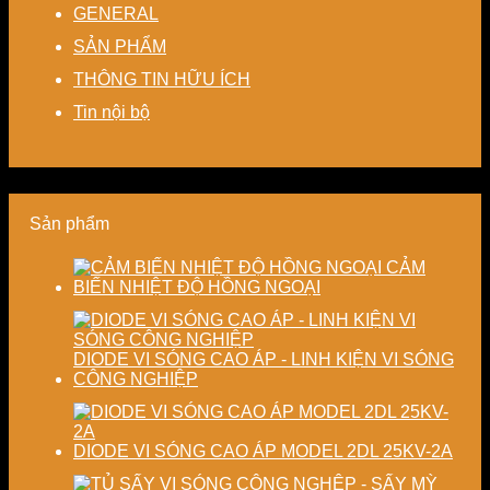
thoát
cho
hoạt,
chế
–
GENERAL
nhiệt
nhà
tiết
biến
Nâng
SẢN PHẨM
–
máy
kiệm
dạng
cao
Giải
chi
và
độ
THÔNG TIN HỮU ÍCH
pháp
phí
nâng
chính
tiết
cho
cao
xác,
Tin nội bộ
kiệm
doanh
chất
tiết
năng
nghiệp
lượng
kiệm
lượng
sản
thành
năng
và
xuất
phẩm
lượng
ổn
hiện
và
Sản phẩm
định
đại
ổn
chất
định
lượng
chất
CẢM
sấy
lượng
BIẾN NHIỆT ĐỘ HỒNG NGOẠI
công
sản
nghiệp
phẩm
DIODE VI SÓNG CAO ÁP - LINH KIỆN VI SÓNG
CÔNG NGHIỆP
DIODE VI SÓNG CAO ÁP MODEL 2DL 25KV-2A