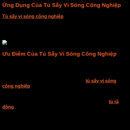
Ứng Dụng Của Tủ Sấy Vi Sóng Công Nghiệp
Tủ sấy vi sóng công nghiệp
được sử dụng để sấy khô và
khử trùng các loại sản phẩm như thực phẩm như mì ăn liền ,
nông lâm thủy hải sản, làm khô bò, khô gà, sản phẩm đậu, ,
thức ăn nhanh, trái cây sấy khô, trà, thảo dược, rã đông thực
phẩm.
Ưu Điểm Của Tủ Sấy Vi Sóng Công Nghiệp
• Giữ màu sắc ban đầu và dinh dưỡng.
• Vân hành dễ dàng bằng màn hình điều khiển tự động.
• Tiết kiệm thời gian vì thời gian sấy nhanh.
• An toàn vệ sinh thực phẩmkhi sử dụng
tủ sấy vi sóng
công nghiệp
.
• Nhiệt độ đồng đều trong nguyên liệu sấy.
Công ty TNHH E-MART chuyên tư vấn giải pháp sấy, thiết
kế – thi công – lắp đặt – bảo trì hệ thống sấy, lò sấy,
tủ rã
đông
, máy sấy công nghiệp và cung cấp thiết bị linh kiện
sấy, đèn sấy hồng ngoại dùng trong công nghiệp tại Việt
Nam. E-MART mong muốn được đem đến cho khách hàng
những ứng dụng tốt nhất trong lĩnh vực sấy, luôn luôn nghiên
cứu và phát triển những giải pháp tối ưu về mặt kỹ thuật, hợp