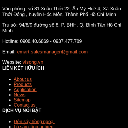
Văn phòng: số 81 Xuân Thới 22, Ấp Mỹ Huề 4, Xã Xuân
Thới Đông , huyện Hóc Môn, Thành Phố Hồ Chí Minh
Trụ sở: 94/8/9 đường số 8, P. BHH, Q. Bình Tân
Hồ Chí
Minh
Hotline: 0908.40.6869 - 0937.477.789
Email:
emart.salesmanager@gmail.com
Website:
visong.vn
LIÊN KẾT HỮU ÍCH
About us
Products
Application
News
Sitemap
Contact us
DỊCH VỤ NỔI BẬT
Đèn sấy hồng ngoại
Lò sấy công nghiệp