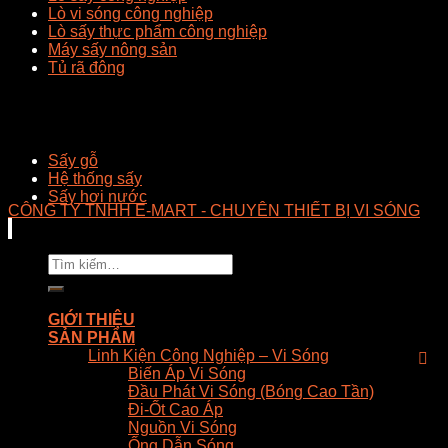
Lò vi sóng công nghiệp
Lò sấy thực phẩm công nghiệp
Máy sấy nông sản
Tủ rã đông
Sấy gỗ
Hệ thống sấy
Sấy hơi nước
CÔNG TY TNHH E-MART - CHUYÊN THIẾT BỊ VI SÓNG
Tìm
kiếm:
GIỚI THIỆU
SẢN PHẨM
Linh Kiện Công Nghiệp – Vi Sóng
Biến Áp Vi Sóng
Đầu Phát Vi Sóng (Bóng Cao Tần)
Đi-Ốt Cao Áp
Nguồn Vi Sóng
Ống Dẫn Sóng