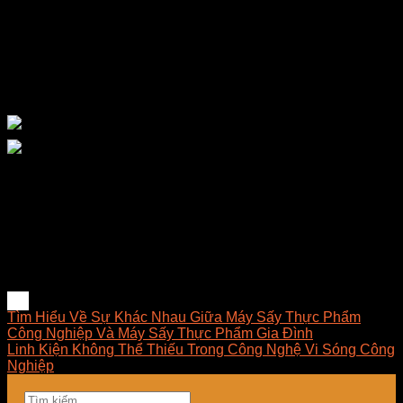
lý về chi phí, dễ dàng làm chủ công nghệ và mang lại giải
pháp phù hợp nhất cho doanh nghiệp.
E-MART luôn hướng về khách hàng với phương châm luôn
đặt sự hài lòng của khách hàng lên hàng đầu, xem sự thành
công của khách hàng chính là sự thành công của công ty.
Vui lòng liên hệ chúng tôi khi bạn đang có nhu cầu tìm hiểu
hoặc đang muốn sử dụng sản phẩm dịch vụ
Ms Trang: 0898.864.118
Ms Nhung: 0899.894.118
Website: www.densay.info www.visong.vn
Địa chỉ Kho: Số 81, Xuân Thới 22, Ấp Mỹ Huề 4, Xã Xuân
Thới Đông, Huyện Hóc Môn, TPHCM.
Tìm Hiểu Về Sự Khác Nhau Giữa Máy Sấy Thực Phẩm
Công Nghiệp Và Máy Sấy Thực Phẩm Gia Đình
Linh Kiện Không Thể Thiếu Trong Công Nghệ Vi Sóng Công
Nghiệp