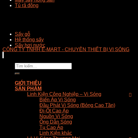
Tủ rã đông
Sấy gỗ
Hệ thống sấy
Sấy hơi nước
CÔNG TY TNHH E-MART - CHUYÊN THIẾT BỊ VI SÓNG
Tìm
kiếm:
GIỚI THIỆU
SẢN PHẨM
Linh Kiện Công Nghiệp – Vi Sóng
Biến Áp Vi Sóng
Đầu Phát Vi Sóng (Bóng Cao Tần)
Đi-Ốt Cao Áp
Nguồn Vi Sóng
Ống Dẫn Sóng
Tụ Cao Áp
Linh Kiện khác