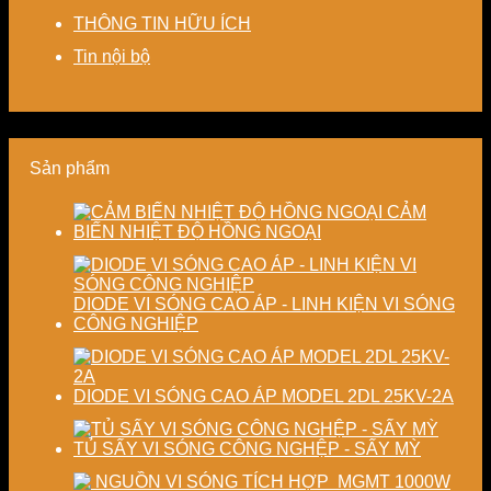
Giải
chi
và
độ
THÔNG TIN HỮU ÍCH
pháp
phí
nâng
chính
tiết
cho
cao
xác,
Tin nội bộ
kiệm
doanh
chất
tiết
năng
nghiệp
lượng
kiệm
lượng
sản
thành
năng
và
xuất
phẩm
lượng
ổn
hiện
và
Sản phẩm
định
đại
ổn
chất
định
lượng
chất
CẢM
sấy
lượng
BIẾN NHIỆT ĐỘ HỒNG NGOẠI
công
sản
nghiệp
phẩm
DIODE VI SÓNG CAO ÁP - LINH KIỆN VI SÓNG
CÔNG NGHIỆP
DIODE VI SÓNG CAO ÁP MODEL 2DL 25KV-2A
TỦ SẤY VI SÓNG CÔNG NGHỆP - SẤY MỲ