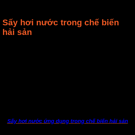
sang các thị trường khó tính như Nga, Ucraina và các
nước thuộc châu Âu.
Sấy hơi nước trong chế biến
hải sản
Trong chế biến thủy sản khô, phần lớn các doanh
nghiệp hiện nay thường sử dụng nhiệt từ các chất đốt
kết hợp với quạt gió để phát tán nhiệt, phương pháp
sấy trên thường làm cho các sản phẩm dễ bị nhiễm
bụi bẩn và khí độc sinh ra từ chất đốt.Tại Xí nghiệp IV,
Công ty cổ phần Chế biến và xuất nhập khẩu thủy
sản Bà Rịa – Vũng Tàu (Baseafood) đã sử dụng công
nghệ sấy bằng hơi nước, vừa đảm bảo chất lượng
sản phẩm vừa tiết kiệm chi phí.
Sấy hơi nước ứng dụng trong chế biến hải sản
Mỗi lò sấy bằng hơi nước nóng trong một ngày, đêm