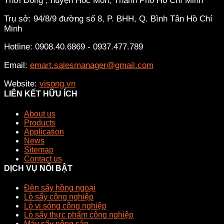
Thới Đông , huyện Hóc Môn, Thành Phố Hồ Chí Minh
Trụ sở: 94/8/9 đường số 8, P. BHH, Q. Bình Tân
Hồ Chí
Minh
Hotline: 0908.40.6869 - 0937.477.789
Email:
emart.salesmanager@gmail.com
Website:
visong.vn
LIÊN KẾT HỮU ÍCH
About us
Products
Application
News
Sitemap
Contact us
DỊCH VỤ NỔI BẬT
Đèn sấy hồng ngoại
Lò sấy công nghiệp
Lò vi sóng công nghiệp
Lò sấy thực phẩm công nghiệp
Máy sấy nông sản