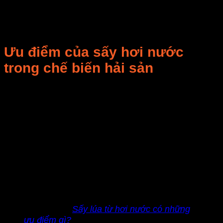
có thể sấy khô hàng tấn sản phẩm hải sản, có thể
xuất khẩu sang các thị trường khó tính như Nga,
Ucraina và các nước thuộc châu Âu.
Ưu điểm của sấy hơi nước
trong chế biến hải sản
Ưu điểm của công nghệ này là phòng sấy hoàn toàn
kín và cách ly với lò đốt, sản phẩm không tiếp xúc
trực tiếp với chất đốt do đó không bị nhiễm bẩn. Đặc
biệt công nghệ sấy này còn cho phép thu hồi năng
lượng thừa hoặc có khả năng điều chỉnh nhiệt phù
hợp từng sản phẩm theo thời gian sấy thông qua bộ
phận cung cấp nhiệt buồng sấy, do đó công nghệ sấy
đạt được 2 mục tiêu đó là vừa đảm bảo chất lượng
vừa giảm đến 10 lần chi phí cung cấp năng lượng so
với các phương pháp sấy khác.
Xem thêm:
Sấy lúa từ hơi nước có những
ưu điểm gì?