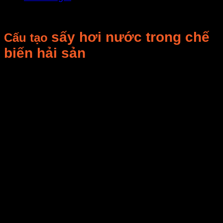
sấy hơi nước trong chế
Cấu tạo
biến hải sản
Để vận hành công nghệ trên cần thiết phải có 3 bộ
phận chính: bộ phận phát nhiệt, truyền nhiệt và phân
tán nhiệt trong buồng sấy. Việc thiết kế bộ phận phát
nhiệt (bao gồm lò đốt, nồi hơi) là yếu tố quyết định
đảm bảo sự an tòan và hiệu quả kinh tế cao trong quá
trình vận hành.
Từ khi áp dụng công nghệ sấy trên Công ty
Baseafood đã tiết kiệm hàng chục triệu đồng mỗi
tháng cho chi phí năng lượng, bởi chi phí năng lượng
để sấy 1 tấn sản phẩm thủy sản khô bằng gas phải
mất gần 3 triệu đồng, trong khí đó với công nghệ này
chỉ bỏ ra chưa đến 300 ngàn đồng. Chi phí đầu tư
ban đầu cho công nghệ này cũng chỉ khoảng vài chục