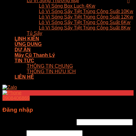
Lò Vi Sóng Thương Mại
Lò Vi Sóng Box Luch 4Kw
Lò Vi Sóng Sấy Tiệt Trùng Công Suất 10Kw
Lò Vi Sóng Sấy Tiệt Trùng Công Suất 12Kw
Lò Vi Sóng Sấy Tiệt Trùng Công Suất 6Kw
Lò Vi Sóng Sấy Tiệt Trùng Công Suất 8Kw
Tủ Sấy
LINH KIỆN
ỨNG DỤNG
DỰ ÁN
Máy Cũ Thanh Lý
TIN TỨC
THÔNG TIN CHUNG
THÔNG TIN HỮU ÍCH
LIÊN HỆ
0908406869
Đăng nhập
Tên tài khoản hoặc địa chỉ email
*
Mật khẩu
*