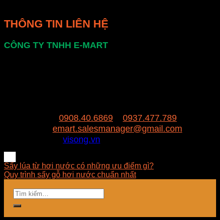
triệu đồng.
THÔNG TIN LIÊN HỆ
CÔNG TY TNHH E-MART
Văn phòng:
Số 81 Xuân Thới 22, Ấp Mỹ Huề 4,
Xã Xuân Thới Đông , huyện Hóc Môn, Thành
Phố Hồ Chí Minh
Trụ sở:
94/8/9 đường số 8, P. BHH, Q. Bình
Tân, Hồ Chí Minh
Hotline:
0908.40.6869
–
0937.477.789
Email:
emart.salesmanager@gmail.com
Website:
visong.vn
Sấy lúa từ hơi nước có những ưu điểm gì?
Quy trình sấy gỗ hơi nước chuẩn nhất