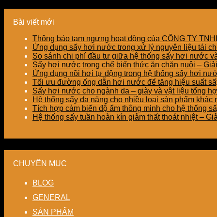
Bài viết mới
Thông báo tạm ngưng hoạt động của CÔNG TY T
Ứng dụng sấy hơi nước trong xử lý nguyên liệu tái ch
So sánh chi phí đầu tư giữa hệ thống sấy hơi nước v
Sấy hơi nước trong chế biến thức ăn chăn nuôi – Gi
Ứng dụng nồi hơi tự động trong hệ thống sấy hơi nư
Tối ưu đường ống dẫn hơi nước để tăng hiệu suất sấy
Sấy hơi nước cho ngành da – giày và vật liệu tổng h
Hệ thống sấy đa năng cho nhiều loại sản phẩm khác nh
Tích hợp cảm biến độ ẩm thông minh cho hệ thống sấ
Hệ thống sấy tuần hoàn kín giảm thất thoát nhiệt – G
CHUYÊN MỤC
BLOG
GENERAL
SẢN PHẨM