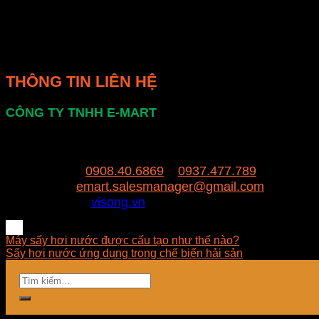
Phương pháp sấy của hệ thống lò sấy nông sản bằng h
sản phầm. Chi phí thấp, năng suất cao, không ám mùi 
Bên cạnh đó còn đem lại cho người tiêu dùng những s
THÔNG TIN LIÊN HỆ
CÔNG TY TNHH E-MART
Văn phòng:
Số 81 Xuân Thới 22, Ấp Mỹ Huề 4, 
Trụ sở:
94/8/9 đường số 8, P. BHH, Q. Bình Tân,
Hotline:
0908.40.6869
–
0937.477.789
Email:
emart.salesmanager@gmail.com
Website:
visong.vn
Máy sấy hơi nước được cấu tạo như thế nào?
Sấy hơi nước ứng dụng trong chế biến hải sản