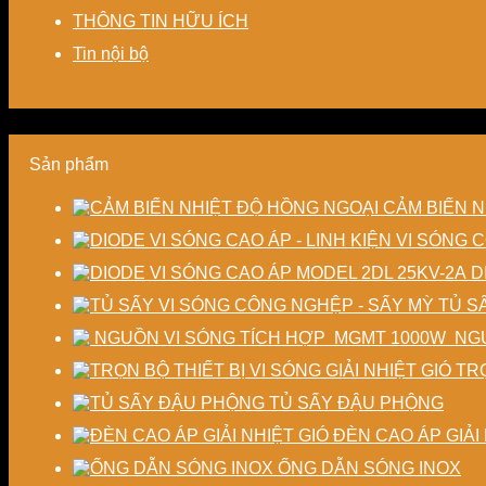
THÔNG TIN HỮU ÍCH
Tin nội bộ
Sản phẩm
CẢM BIẾN N
D
TỦ S
NGU
TRỌ
TỦ SẤY ĐẬU PHỘNG
ĐÈN CAO ÁP GIẢI 
ỐNG DẪN SÓNG INOX