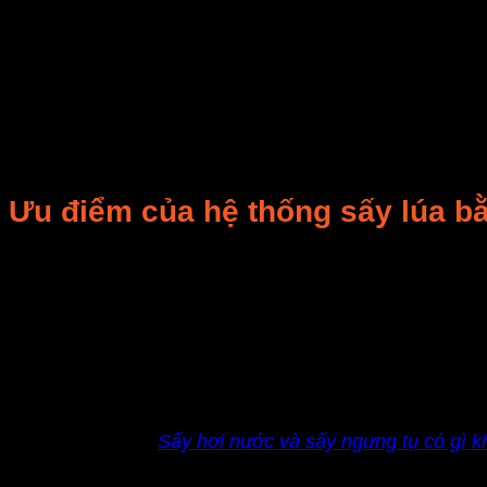
Năng suất: 10 tấn, 20 tấn, 30 tấn, 40 tấn, 50 tấn…(tùy
Hệ thống cấp hơi chung từ lò hơi về từng lò sấy. Mỗi 
bồn cấp nước lò hơi).
Hệ thống calorifer tách biệt, dễ vận hành và bảo dưỡn
Tủ điện điều khiển dễ vận hành. Có đồng hồ hiển thị nhi
Ưu điểm của hệ thống sấy lúa b
Ưu điểm của hệ thống lò sấy nông sản bằng hơi nước nà
đó không bị nhiễm bẩn. Đặc biệt hệ thống sấy này còn
gian sấy thông qua bộ phận cung cấp nhiệt buồng sấy,
Sấy nông sản bằng lò sấy hơi nước dựa trên nguyên lý 
sấy nhanh hơn và nhàn hơn so với sấy bằng bếp than h
mất nhiều thời gian thay từng viên than, chất lượng s
Xem thêm:
Sấy hơi nước và sấy ngưng tụ có gì 