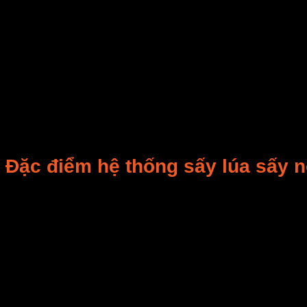
Nông dân để giống
12% hoặc thấp 
Bảo quản trên 1 năm
9% hoặc thấp h
Bảng Độ ẩm yêu cầu để bảo quản an toàn với các
Mục đích của bảo quản lý bảo đảm cho hạt khô khỏi bị 
trong thời gian lâu hơn nếu đạt được 3 điều kiện:
Hạt được sấy khô xuống độ ẩm 14% hoặc thấp h
Hạt được bảo vệ khỏi côn trùng và chuột bọ
Hạt được bảo vệ để không bị ướt trở lại do khôn
Đặc điểm hệ thống sấy lúa sấy 
Hệ thống lò sấy nông sản bằng hơi nước là hệ thống t
tông hoặc toàn bộ bằng kết cấu vách nhôm.
Sấy sử dụng hơi nước là công nghệ sấy dựa trên nguy
Các bộ phận chính của hệ thống lò sấy nông sản bằng hơi