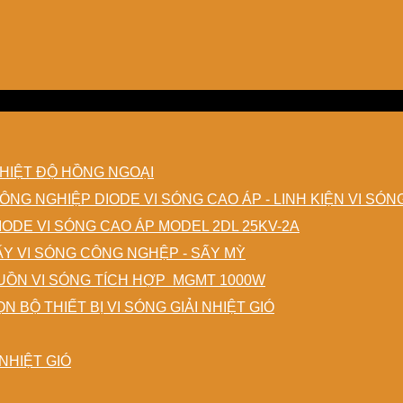
HIỆT ĐỘ HỒNG NGOẠI
DIODE VI SÓNG CAO ÁP - LINH KIỆN VI SÓ
IODE VI SÓNG CAO ÁP MODEL 2DL 25KV-2A
ẤY VI SÓNG CÔNG NGHỆP - SẤY MỲ
ỒN VI SÓNG TÍCH HỢP MGMT 1000W
N BỘ THIẾT BỊ VI SÓNG GIẢI NHIỆT GIÓ
NHIỆT GIÓ