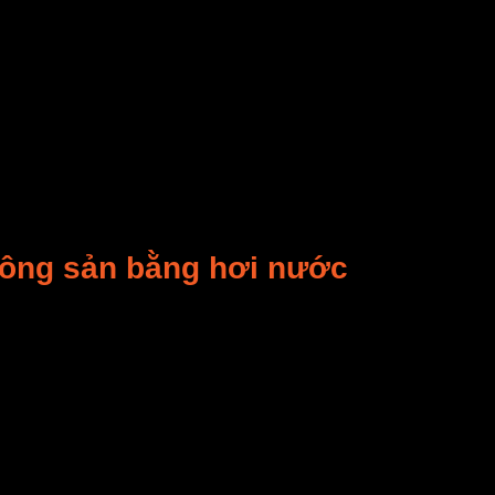
hơn
Giảm tỷ lệ nảy mầm
ơn
Giảm tỷ lệ nảy mầm
 thời gian bảo quản khác nhau
côn trùng, nấm mốc, chuột chim và ngăn cho hơi ẩm thấm 
ơn
g khí xung quanh hoặc mưa.
nông sản bằng hơi nước
hiết bị được điều khiển tự động hoặc bán tự động. Tườ
ên lý dùng nhiệt để đốt nóng nước rồi dùng nhiệt của 
 nước là: Bộ phận phát nhiệt (nồi hơi), truyền nhiệt (cal