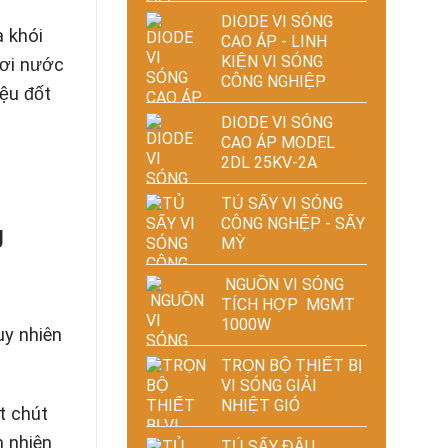
DIODE VI SÓNG
a khói
CAO ÁP - LINH
KIỆN VI SÓNG
hơi nước
CÔNG NGHIỆP
iệu đốt
DIODE VI SÓNG
CAO ÁP MODEL
2DL 25KV-2A
TỦ SẤY VI SÓNG
CÔNG NGHỆP - SẤY
g
MỲ
NGUỒN VI SÓNG
TÍCH HỢP MGMT
1000W
uy nhiên
TRỌN BỘ THIẾT BỊ
VI SÓNG GIẢI
NHIỆT GIÓ
t chút
m nhiên
TỦ SẤY ĐẬU