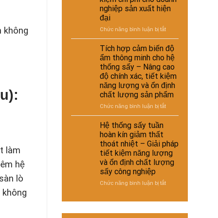
–
thoát
nghiệp sản xuất hiện
giày
nhiệt
đại
và
và
vật
n không
ở
Chức năng bình luận bị tắt
tiết
liệu
Hệ
kiệm
tổng
thống
Tích hợp cảm biến độ
năng
hợp
sấy
lượng
ẩm thông minh cho hệ
–
đa
cho
thống sấy – Nâng cao
Giải
năng
nhà
độ chính xác, tiết kiệm
pháp
cho
máy
sấy
năng lượng và ổn định
nhiều
u):
ổn
chất lượng sản phẩm
loại
định,
sản
ở
Chức năng bình luận bị tắt
hạn
phẩm
Tích
chế
khác
hợp
Hệ thống sấy tuần
biến
nhau
cảm
hoàn kín giảm thất
dạng
–
biến
và
thoát nhiệt – Giải pháp
Giải
độ
t làm
nâng
tiết kiệm năng lượng
pháp
ẩm
cao
và ổn định chất lượng
linh
hêm hệ
thông
chất
hoạt,
sấy công nghiệp
minh
lượng
sàn lò
tiết
cho
thành
ở
Chức năng bình luận bị tắt
kiệm
hệ
ò không
phẩm
Hệ
chi
thống
thống
phí
sấy
sấy
cho
–
tuần