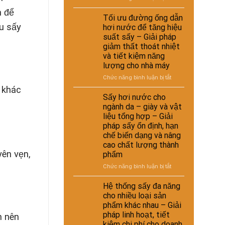
giải
nuôi
Ứng
suất
pháp
n để
–
dụng
Tối ưu đường ống dẫn
tái
kinh
Giải
nồi
u sấy
chế
hơi nước để tăng hiệu
tế
pháp
hơi
suất sấy – Giải pháp
cho
ổn
tự
nhà
giảm thất thoát nhiệt
định
động
máy
và tiết kiệm năng
dinh
trong
dưỡng
lượng cho nhà máy
hệ
và
thống
ở
Chức năng bình luận bị tắt
nâng
sấy
Tối
 khác
cao
hơi
ưu
Sấy hơi nước cho
chất
nước
đường
ngành da – giày và vật
lượng
–
ống
liệu tổng hợp – Giải
sản
Giải
dẫn
phẩm
pháp sấy ổn định, hạn
pháp
hơi
chế biến dạng và nâng
nâng
nước
cao
cao chất lượng thành
để
hiệu
yên vẹn,
phẩm
tăng
suất
hiệu
ở
Chức năng bình luận bị tắt
và
suất
Sấy
tự
sấy
hơi
Hệ thống sấy đa năng
động
–
nước
cho nhiều loại sản
hóa
Giải
cho
nhà
phẩm khác nhau – Giải
pháp
ngành
máy
pháp linh hoạt, tiết
giảm
n nên
da
thất
kiệm chi phí cho doanh