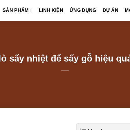
SẢN PHẨM
LINH KIỆN
ỨNG DỤNG
DỰ ÁN
M
ò sấy nhiệt để sấy gỗ hiệu qu