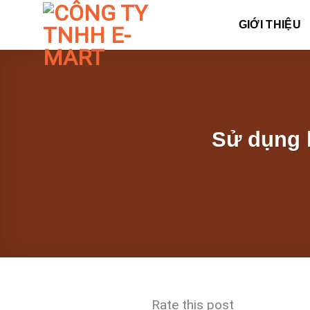
Skip
to
GIỚI THIỆU
content
Sử dụng l
Rate this post