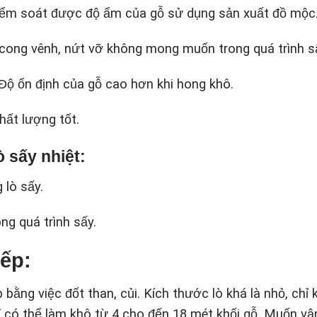
 kiểm soát được độ ẩm của gỗ sử dụng sản xuất đồ mộc
 cong vênh, nứt vỡ không mong muốn trong quá trình s
. Độ ổn định của gỗ cao hơn khi hong khô.
hất lượng tốt.
 sấy nhiệt:
 lò sấy.
ng quá trình sấy.
iếp:
 bằng việc đốt than, củi. Kích thước lò khá là nhỏ, chỉ
 có thể làm khô từ 4 cho đến 18 mét khối gỗ. Muốn vậ