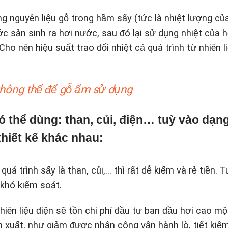
ang nguyên liệu gỗ trong hầm sấy (tức là nhiệt lượng củ
ớc sản sinh ra hơi nước, sau đó lại sử dụng nhiệt của 
Cho nên hiệu suất trao đổi nhiệt cả quá trình từ nhiên l
không thể để gỗ ẩm sử dụng
ó thể dùng: than, củi, điện… tuỳ vào dạn
thiết kế khác nhau:
á trình sấy là than, củi,… thì rất dễ kiếm và rẻ tiền. T
t khó kiểm soát.
iên liệu điện sẽ tồn chi phí đầu tư ban đầu hơi cao mộ
n xuất, như giảm được nhân công vận hành lò, tiết kiệ