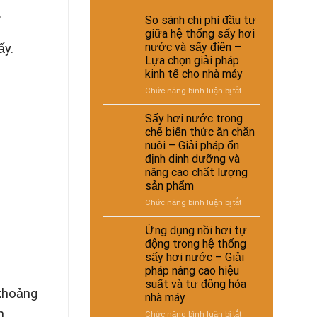
Ứng
.
dụng
So sánh chi phí đầu tư
sấy
giữa hệ thống sấy hơi
hơi
nước và sấy điện –
ấy.
nước
Lựa chọn giải pháp
trong
kinh tế cho nhà máy
xử
lý
ở
Chức năng bình luận bị tắt
nguyên
So
liệu
sánh
Sấy hơi nước trong
tái
chi
chế biến thức ăn chăn
chế
phí
nuôi – Giải pháp ổn
phục
đầu
định dinh dưỡng và
vụ
tư
nâng cao chất lượng
sản
giữa
sản phẩm
xuất
hệ
công
thống
ở
Chức năng bình luận bị tắt
nghiệp
sấy
Sấy
–
hơi
hơi
Ứng dụng nồi hơi tự
Giải
nước
nước
động trong hệ thống
pháp
và
trong
sấy hơi nước – Giải
nâng
sấy
chế
pháp nâng cao hiệu
cao
điện
biến
chất
suất và tự động hóa
–
thức
 khoảng
lượng
Lựa
nhà máy
ăn
và
chọn
chăn
n
ở
Chức năng bình luận bị tắt
hiệu