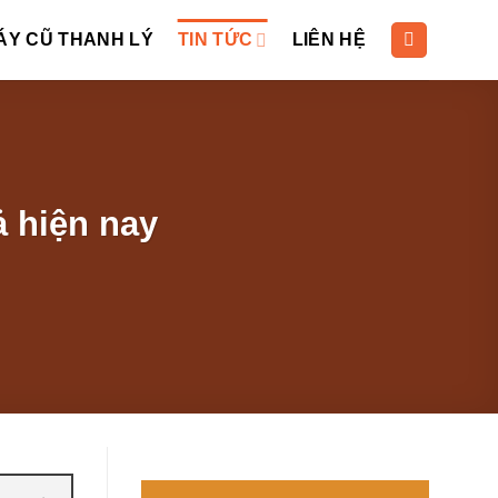
ÁY CŨ THANH LÝ
TIN TỨC
LIÊN HỆ
ả hiện nay