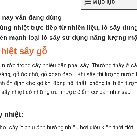
Mục lục
n nay vẫn đang dùng
dùng nhiệt trực tiếp từ nhiên liệu, lò sấy dùn
riển mạnh loại lò sấy sử dụng năng lượng mặt
hiệt sấy gỗ
g nước trong cây nhiều cần phải sấy. Thường thấy ở c
 vàng, gỗ óc chó, gỗ xoan đào… Khi sấy thì lượng nước 
nh ổn định cho gỗ khi đóng nội thất; chống lại hiện tượ
lò sấy nhiệt có những ưu nhược điểm cơ bản như sau:
 nhiệt:
ơi sấy ít chịu ảnh hưởng nhiều bởi điều kiện thời tiết.