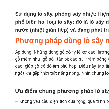
Sử dụng lò sấy, phòng sấy nhiệt: Hiệ
phổ biến hai loại lò sấy: đó là lò sấy 
nước (nhiệt gián tiếp) và đang phát t
Phương pháp dùng lò sấy n
Áp dụng: Những dòng gỗ có tỷ lệ xơ cao; lượn
gỗ mềm như: gỗ sồi; tần bì; cao su; tràm bông
cao, giúp gỗ có độ ẩm phù hợp. Điều này tạo tí
ngót khi gặp thời tiết nắng nóng. Nhìn chung 
Ưu điểm chung phương pháp lò sấy
– Không yêu cầu diện tích quá rộng, quá trình ph