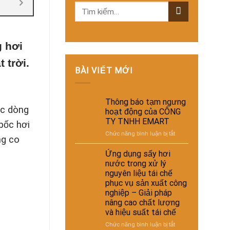
g hơi
 trời.
BÀI VIẾT MỚI
Thông báo tạm ngưng
ác dòng
hoạt động của CÔNG
TY TNHH EMART
bốc hơi
ở
Chức năng bình luận bị tắt
ng co
Thông
báo
Ứng dụng sấy hơi
tạm
nước trong xử lý
ngưng
nguyên liệu tái chế
hoạt
phục vụ sản xuất công
động
nghiệp – Giải pháp
của
nâng cao chất lượng
CÔNG
và hiệu suất tái chế
TY
TNHH
ở
Chức năng bình luận bị tắt
EMART