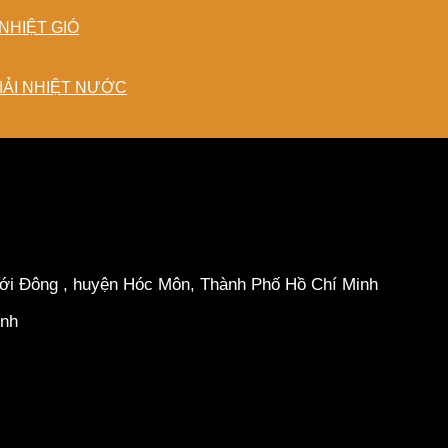
NHIỆT GIÓ
IẢI NHIỆT NƯỚC
hới Đông , huyện Hóc Môn, Thành Phố Hồ Chí Minh
inh