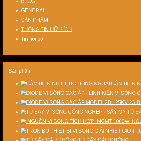
BLOG
GENERAL
SẢN PHẨM
THÔNG TIN HỮU ÍCH
Tin nội bộ
Sản phẩm
CẢM BIẾN N
D
TỦ S
NGU
TRỌ
TỦ SẤY ĐẬU PHỘNG