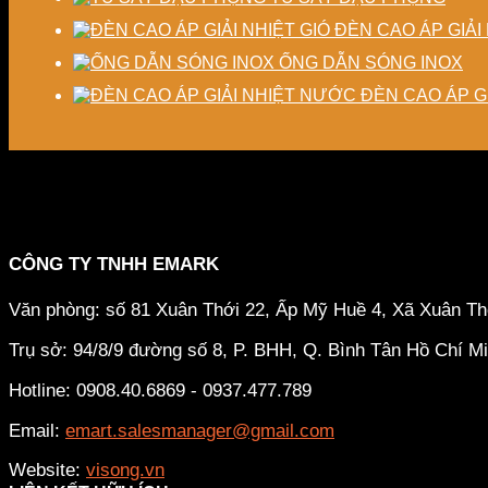
ĐÈN CAO ÁP GIẢI 
ỐNG DẪN SÓNG INOX
ĐÈN CAO ÁP G
CÔNG TY TNHH EMARK
Văn phòng: số 81 Xuân Thới 22, Ấp Mỹ Huề 4, Xã Xuân T
Trụ sở: 94/8/9 đường số 8, P. BHH, Q. Bình Tân
Hồ Chí M
Hotline: 0908.40.6869 - 0937.477.789
Email:
emart.salesmanager@gmail.com
Website:
visong.vn