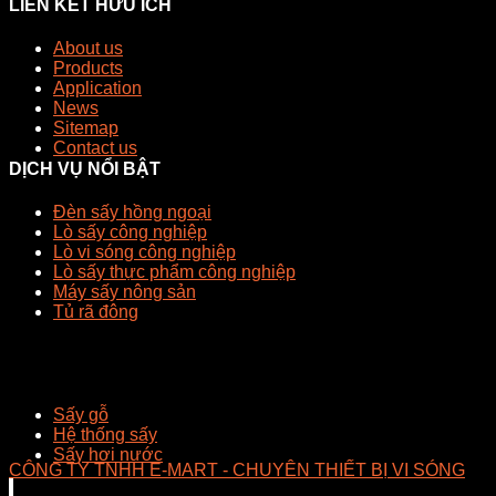
LIÊN KẾT HỮU ÍCH
About us
Products
Application
News
Sitemap
Contact us
DỊCH VỤ NỔI BẬT
Đèn sấy hồng ngoại
Lò sấy công nghiệp
Lò vi sóng công nghiệp
Lò sấy thực phẩm công nghiệp
Máy sấy nông sản
Tủ rã đông
Sấy gỗ
Hệ thống sấy
Sấy hơi nước
CÔNG TY TNHH E-MART - CHUYÊN THIẾT BỊ VI SÓNG