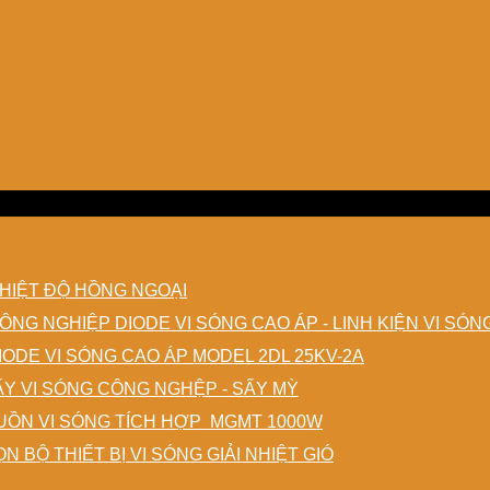
HIỆT ĐỘ HỒNG NGOẠI
DIODE VI SÓNG CAO ÁP - LINH KIỆN VI SÓ
IODE VI SÓNG CAO ÁP MODEL 2DL 25KV-2A
ẤY VI SÓNG CÔNG NGHỆP - SẤY MỲ
ỒN VI SÓNG TÍCH HỢP MGMT 1000W
N BỘ THIẾT BỊ VI SÓNG GIẢI NHIỆT GIÓ