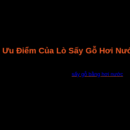
Trong công nghiệp sản xuất các thiết bị, đồ dùng từ gỗ 
lò sấy gỗ hơi nước trong công nghiệp hay còn gọi là
lò
Nguyên lý hoạt động của lò sấy gỗ công nghiệp hay lò 
tại đây có các ống tản nhiệt có cánh nhôm tạo ra nhiệt
cần sấy.
Ưu Điểm Của Lò Sấy Gỗ Hơi Nư
Một số ưu điểm của quy trình
sấy gỗ bằng hơi nước
có 
Sản phẩm gỗ cần sấy không tiếp xúc trực tiếp với chất
Buồng sấy gỗ: tách biệt hẳn với lò đốt lấy nhiệt cho bu
Có thể linh hoạt điều chỉnh nhiệt độ: sao cho phù hợp 
Chất lượng gỗ sau khi sấy: rất cao mà chi phí dành ch
cạnh tranh của sản phẩm được sấy bằng lò sấy hơi n