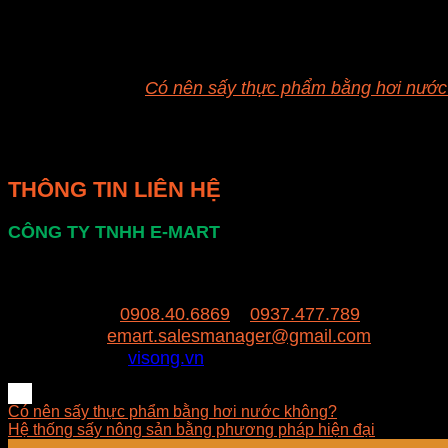
Giá lò sấy gỗ: rất đa dạng, phù hợp cho nhiều đối tượ
Ngoài các phương pháp sấy truyền thống kể trên, các t
mức tiêu thụ năng lượng xuống tới 30%, nâng cao hiệu
Xem thêm:
Có nên sấy thực phẩm bằng hơi nướ
Các máy sấy, lò sấy vi sóng đang dần nhận được sự qu
nghiệp
THÔNG TIN LIÊN HỆ
CÔNG TY TNHH E-MART
Văn phòng:
Số 81 Xuân Thới 22, Ấp Mỹ Huề 4, 
Trụ sở:
94/8/9 đường số 8, P. BHH, Q. Bình Tân,
Hotline:
0908.40.6869
–
0937.477.789
Email:
emart.salesmanager@gmail.com
Website:
visong.vn
Có nên sấy thực phẩm bằng hơi nước không?
Hệ thống sấy nông sản bằng phương pháp hiện đại