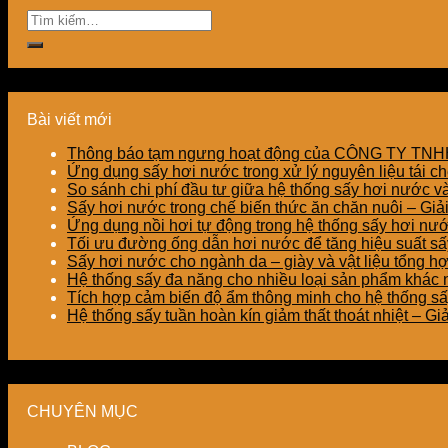
Bài viết mới
Thông báo tạm ngưng hoạt động của CÔNG TY T
Ứng dụng sấy hơi nước trong xử lý nguyên liệu tái ch
So sánh chi phí đầu tư giữa hệ thống sấy hơi nước v
Sấy hơi nước trong chế biến thức ăn chăn nuôi – Gi
Ứng dụng nồi hơi tự động trong hệ thống sấy hơi nư
Tối ưu đường ống dẫn hơi nước để tăng hiệu suất sấy
Sấy hơi nước cho ngành da – giày và vật liệu tổng h
Hệ thống sấy đa năng cho nhiều loại sản phẩm khác nh
Tích hợp cảm biến độ ẩm thông minh cho hệ thống sấ
Hệ thống sấy tuần hoàn kín giảm thất thoát nhiệt – G
CHUYÊN MỤC