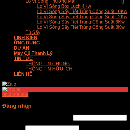
Lò Vi Sóng Thương Mại
Lò Vi Sóng Box Luch 4Kw
Lò Vi Sóng Sấy Tiệt Trùng Công Suất 10Kw
Lò Vi Sóng Sấy Tiệt Trùng Công Suất 12Kw
Lò Vi Sóng Sấy Tiệt Trùng Công Suất 6Kw
Lò Vi Sóng Sấy Tiệt Trùng Công Suất 8Kw
Tủ Sấy
LINH KIỆN
ỨNG DỤNG
DỰ ÁN
Máy Cũ Thanh Lý
TIN TỨC
THÔNG TIN CHUNG
THÔNG TIN HỮU ÍCH
LIÊN HỆ
0908406869
Đăng nhập
Tên tài khoản hoặc địa chỉ email
*
Mật khẩu
*