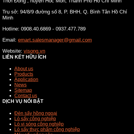
Thới Đông , huyện Hóc Môn, Thành Phố Hồ Chí Minh
Trụ sở: 94/8/9 đường số 8, P. BHH, Q. Bình Tân
Hồ Chí
Minh
Hotline: 0908.40.6869 - 0937.477.789
Email:
emart.salesmanager@gmail.com
Website:
visong.vn
LIÊN KẾT HỮU ÍCH
About us
Products
Application
News
Sitemap
Contact us
DỊCH VỤ NỔI BẬT
Đèn sấy hồng ngoại
Lò sấy công nghiệp
Lò vi sóng công nghiệp
Lò sấy thực phẩm công nghiệp