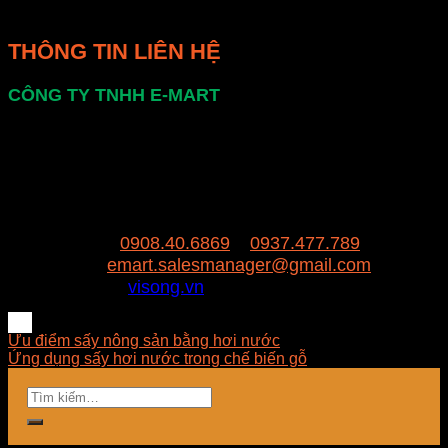
bạn thành công.
THÔNG TIN LIÊN HỆ
CÔNG TY TNHH E-MART
Văn phòng:
Số 81 Xuân Thới 22, Ấp Mỹ Huề 4,
Xã Xuân Thới Đông , huyện Hóc Môn, Thành
Phố Hồ Chí Minh
Trụ sở:
94/8/9 đường số 8, P. BHH, Q. Bình
Tân, Hồ Chí Minh
Hotline:
0908.40.6869
–
0937.477.789
Email:
emart.salesmanager@gmail.com
Website:
visong.vn
Ưu điểm sấy nông sản bằng hơi nước
Ứng dụng sấy hơi nước trong chế biến gỗ