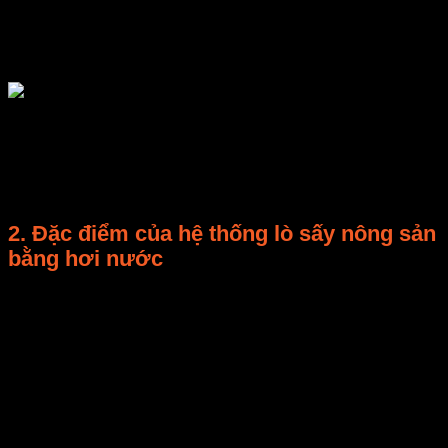
bốc hơi và dùng hơi nước bốc lên để thông qua ống
dẫn làm khô các sản phẩm đặc biệt là nông sản trong
sản xuất nông nghiệp.
Sấy khô bằng hơi nước bão hòa được ứng dụng khá
phổ biến và đem lại hiệu quả kinh tế cao. Vì vậy nên
mình xin giới thiệu tới các bạn một thế hệ công nghệ
sấy nông sản mới đó là hệ thống thiết bị đích thực.
2. Đặc điểm của hệ thống lò sấy nông sản
bằng hơi nước
Visong.vn cho biết rằng lò sấy bằng hơi nước là một
trong những hệ thống được điều khiển ở hai chế độ
đó là chế độ tự động và bán tự động. Cấu tạo của hệ
thống bao gồm phần quan trọng nhất đó chính là
tường lò, tường lò được xây dựng dạng kết cấu gạch
và bê tông hoặc toàn bộ bằng kết cấu vách nhôm.