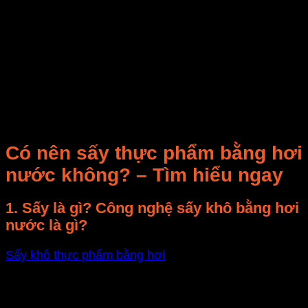
trình sấy. Cùng tìm hiểu lý do nhé !
Trong thời đại phát triển hiện nay tất cả các ngành
nghề đều phát triển theo một hướng riêng biệt khác
nhau, trong đó ngành nông nghiệp cũng phát triển
không kém với những cải tiến về máy móc phục vụ
cho việc sản xuất hoặc chế biến nông sản, trong đó
không thể không kể đến đó là các loại máy với công
nghệ sấy bằng hơi nước.
Có nên sấy thực phẩm bằng hơi
nước không? – Tìm hiểu ngay
1. Sấy là gì? Công nghệ sấy khô bằng hơi
nước là gì?
Sấy khô thực phẩm bằng hơi
nước được xem là một
phương pháp làm khô cho mục đích bảo quản và vận
chuyển sản phẩm tốt hơn. Công nghệ này sử dụng
sức nóng của nhiệt và nước để đốt nóng cho nước