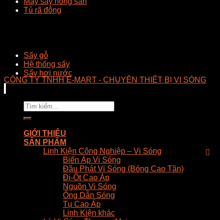
Máy sấy nông sản
Tủ rã đông
Sấy gỗ
Hệ thống sấy
Sấy hơi nước
CÔNG TY TNHH E-MART - CHUYÊN THIẾT BỊ VI SÓNG
Tìm
kiếm:
GIỚI THIỆU
SẢN PHẨM
Linh Kiện Công Nghiệp – Vi Sóng
Biến Áp Vi Sóng
Đầu Phát Vi Sóng (Bóng Cao Tần)
Đi-Ốt Cao Áp
Nguồn Vi Sóng
Ống Dẫn Sóng
Tụ Cao Áp
Linh Kiện khác