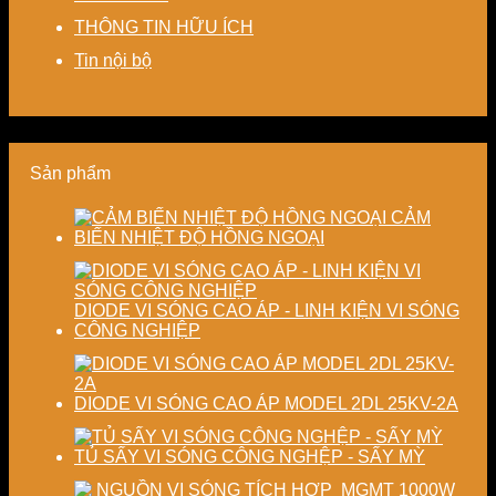
Giải
chi
và
độ
THÔNG TIN HỮU ÍCH
pháp
phí
nâng
chính
tiết
cho
cao
xác,
Tin nội bộ
kiệm
doanh
chất
tiết
năng
nghiệp
lượng
kiệm
lượng
sản
thành
năng
và
xuất
phẩm
lượng
ổn
hiện
và
Sản phẩm
định
đại
ổn
chất
định
lượng
chất
CẢM
sấy
lượng
BIẾN NHIỆT ĐỘ HỒNG NGOẠI
công
sản
nghiệp
phẩm
DIODE VI SÓNG CAO ÁP - LINH KIỆN VI SÓNG
CÔNG NGHIỆP
DIODE VI SÓNG CAO ÁP MODEL 2DL 25KV-2A
TỦ SẤY VI SÓNG CÔNG NGHỆP - SẤY MỲ