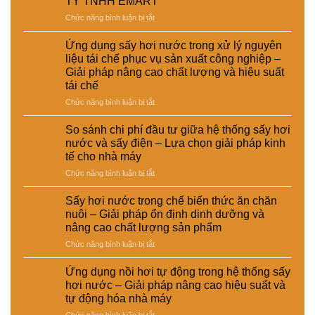
TY TNHH EMART
ở
Chức năng bình luận bị tắt
Thông
báo
Ứng dụng sấy hơi nước trong xử lý nguyên
tạm
liệu tái chế phục vụ sản xuất công nghiệp –
ngưng
Giải pháp nâng cao chất lượng và hiệu suất
hoạt
tái chế
động
của
ở
Chức năng bình luận bị tắt
CÔNG
Ứng
TY
dụng
So sánh chi phí đầu tư giữa hệ thống sấy hơi
TNHH
sấy
nước và sấy điện – Lựa chọn giải pháp kinh
EMART
hơi
tế cho nhà máy
nước
ở
Chức năng bình luận bị tắt
trong
So
xử
sánh
lý
Sấy hơi nước trong chế biến thức ăn chăn
chi
nguyên
nuôi – Giải pháp ổn định dinh dưỡng và
phí
liệu
nâng cao chất lượng sản phẩm
đầu
tái
ở
Chức năng bình luận bị tắt
tư
chế
Sấy
giữa
phục
hơi
hệ
vụ
Ứng dụng nồi hơi tự động trong hệ thống sấy
nước
thống
sản
hơi nước – Giải pháp nâng cao hiệu suất và
trong
sấy
xuất
tự động hóa nhà máy
chế
hơi
công
ở
Chức năng bình luận bị tắt
biến