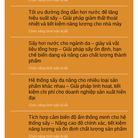
nước
nghiệp
Ứng
thức
và
–
dụng
ăn
sấy
Giải
Tối ưu đường ống dẫn hơi nước để tăng
nồi
chăn
điện
pháp
hiệu suất sấy – Giải pháp giảm thất thoát
hơi
nuôi
–
nâng
nhiệt và tiết kiệm năng lượng cho nhà máy
tự
–
Lựa
cao
ở
Chức năng bình luận bị tắt
động
Giải
chọn
chất
Tối
trong
pháp
giải
lượng
ưu
hệ
ổn
pháp
Sấy hơi nước cho ngành da – giày và vật
và
đường
thống
định
kinh
hiệu
liệu tổng hợp – Giải pháp sấy ổn định, hạn
ống
sấy
dinh
tế
suất
chế biến dạng và nâng cao chất lượng thành
dẫn
hơi
dưỡng
cho
tái
phẩm
hơi
nước
và
nhà
chế
nước
–
ở
Chức năng bình luận bị tắt
nâng
máy
để
Giải
Sấy
cao
tăng
pháp
hơi
chất
Hệ thống sấy đa năng cho nhiều loại sản
hiệu
nâng
nước
lượng
phẩm khác nhau – Giải pháp linh hoạt, tiết
suất
cao
cho
sản
kiệm chi phí cho doanh nghiệp sản xuất hiện
sấy
hiệu
ngành
phẩm
đại
–
suất
da
Giải
và
–
ở
Chức năng bình luận bị tắt
pháp
tự
giày
Hệ
giảm
động
và
thống
Tích hợp cảm biến độ ẩm thông minh cho hệ
thất
hóa
vật
sấy
thống sấy – Nâng cao độ chính xác, tiết kiệm
thoát
nhà
liệu
đa
năng lượng và ổn định chất lượng sản phẩm
nhiệt
máy
tổng
năng
và
hợp
ở
Chức năng bình luận bị tắt
cho