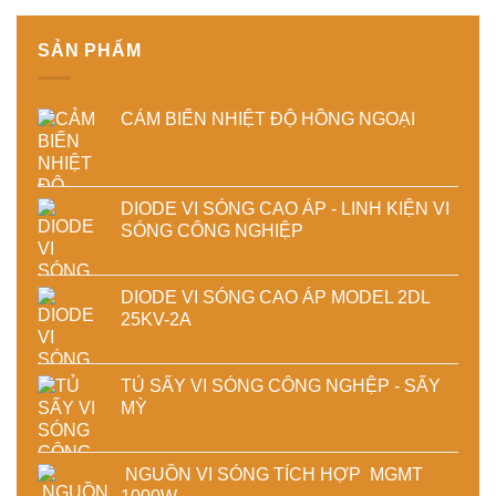
chất
lượng
lượng
sản
sấy
phẩm
SẢN PHẨM
công
nghiệp
CẢM BIẾN NHIỆT ĐỘ HỒNG NGOẠI
DIODE VI SÓNG CAO ÁP - LINH KIỆN VI
SÓNG CÔNG NGHIỆP
DIODE VI SÓNG CAO ÁP MODEL 2DL
25KV-2A
TỦ SẤY VI SÓNG CÔNG NGHỆP - SẤY
MỲ
NGUỒN VI SÓNG TÍCH HỢP MGMT