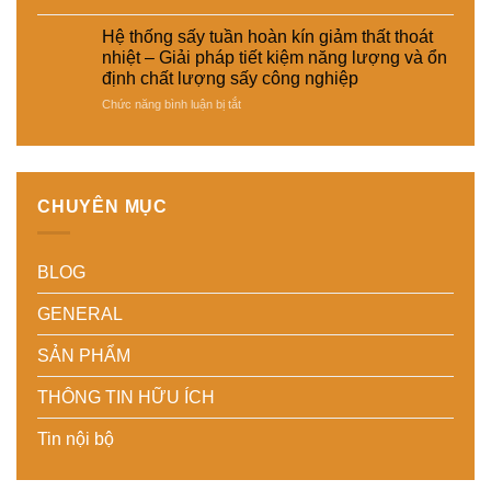
tiết
–
Tích
nhiều
kiệm
Giải
hợp
loại
Hệ thống sấy tuần hoàn kín giảm thất thoát
năng
pháp
cảm
sản
nhiệt – Giải pháp tiết kiệm năng lượng và ổn
lượng
sấy
biến
phẩm
định chất lượng sấy công nghiệp
cho
ổn
độ
khác
nhà
ở
Chức năng bình luận bị tắt
định,
ẩm
nhau
máy
Hệ
hạn
thông
–
thống
chế
minh
Giải
sấy
biến
cho
pháp
tuần
dạng
hệ
linh
hoàn
và
thống
hoạt,
CHUYÊN MỤC
kín
nâng
sấy
tiết
giảm
cao
–
kiệm
thất
chất
Nâng
chi
BLOG
thoát
lượng
cao
phí
nhiệt
thành
độ
cho
–
phẩm
chính
doanh
GENERAL
Giải
xác,
nghiệp
pháp
tiết
sản
SẢN PHẨM
tiết
kiệm
xuất
kiệm
năng
hiện
THÔNG TIN HỮU ÍCH
năng
lượng
đại
lượng
và
Tin nội bộ
và
ổn
ổn
định
định
chất