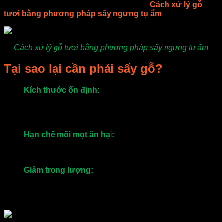
dưới đây Visong xin chia sẻ đến các bạn
Cách xử lý gỗ
tươi bằng phương pháp sấy ngưng tụ ẩm
.
Cách xử lý gỗ tươi bằng phương pháp sấy ngưng tụ ẩm
Tại sao lại cần phải sấy gỗ?
Kích thước ổn định:
Sấy sẽ làm cho các tấm gỗ có
kích thước ổn định hơn. Nếu gỗ không được sấy khô
đúng cách, đúng tiêu chuẩn thì sẽ không duy trì được
kích thước của nó. Như thế sẽ ảnh hưởng đến quá
trình thi gia công.
Hạn chế mối mọt ăn hại:
Gỗ sấy sẽ không bị mối mọt
ăn hại một cách dễ dàng.
Dễ bảo quản, quá trình hoàn thiệt và đóng các sản
phẩm đồ gỗ dễ dàng hơn.
Giảm trong lượng:
Khi gỗ đã được sấy khô, trọng
lượng của nó cũng giảm đáng kể. Giúp quá trình vận
chuyển sẽ trở nên dễ dàng hơn. Chi phí vận chuyển
thấp hơn.