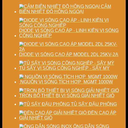
chất
định
lượng
chất
CẢM
sấy
lượng
BIẾN NHIỆT ĐỘ HỒNG NGOẠI
công
sản
nghiệp
phẩm
DIODE VI SÓNG CAO ÁP - LINH KIỆN VI SÓNG
CÔNG NGHIỆP
DIODE VI SÓNG CAO ÁP MODEL 2DL 25KV-2A
TỦ SẤY VI SÓNG CÔNG NGHỆP - SẤY MỲ
NGUỒN VI SÓNG TÍCH HỢP MGMT 1000W
TRỌN BỘ THIẾT BỊ VI SÓNG GIẢI NHIỆT GIÓ
TỦ SẤY ĐẬU PHỘNG
ĐÈN CAO ÁP
GIẢI NHIỆT GIÓ
ỐNG DẪN SÓNG