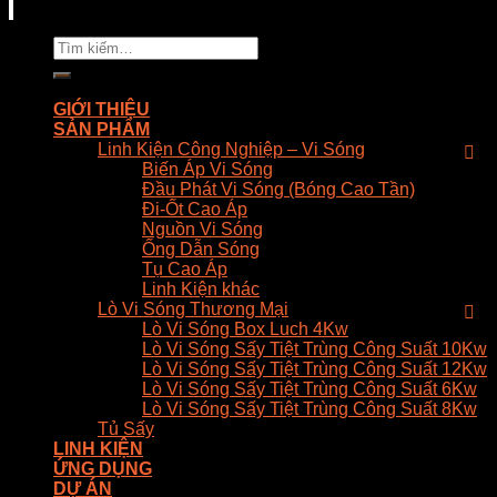
Tìm
kiếm:
GIỚI THIỆU
SẢN PHẨM
Linh Kiện Công Nghiệp – Vi Sóng
Biến Áp Vi Sóng
Đầu Phát Vi Sóng (Bóng Cao Tần)
Đi-Ốt Cao Áp
Nguồn Vi Sóng
Ống Dẫn Sóng
Tụ Cao Áp
Linh Kiện khác
Lò Vi Sóng Thương Mại
Lò Vi Sóng Box Luch 4Kw
Lò Vi Sóng Sấy Tiệt Trùng Công Suất 10Kw
Lò Vi Sóng Sấy Tiệt Trùng Công Suất 12Kw
Lò Vi Sóng Sấy Tiệt Trùng Công Suất 6Kw
Lò Vi Sóng Sấy Tiệt Trùng Công Suất 8Kw
Tủ Sấy
LINH KIỆN
ỨNG DỤNG
DỰ ÁN