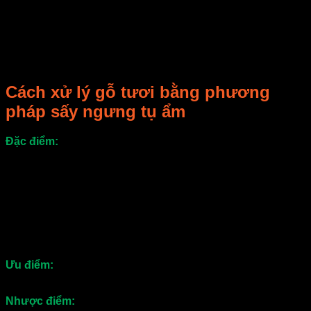
Ngoài ra khi gỗ được xử lý tẩm sấy xong sẽ cải thiện được
nhiều mặt về tính chất. Gỗ sẽ hạn chế được cong vênh, mối
mọt ăn hại. Gỗ sẽ tốt hơn, chất lượng hơn, chất lượng sản
phẩm đồ gỗ cũng tốt hơn, tuổi thọ được kéo dài và hiệu quả
sử dụng được cải thiện đáng kể.
Cách xử lý gỗ tươi bằng phương
pháp sấy ngưng tụ ẩm
Đặc điểm:
Không khí nóng và ẩm sau khi đi qua đống gỗ
trong lò sấy, phần lớn sẽ được hút qua dàn lạnh. Hơi nước
trong không khí sẽ ngưng tụ lại thành nước và được đưa ra
ngoài. Không khí lạnh chứa hàm lượng ẩm thấp này được
làm nóng trở lại sẽ rất khô (độ ẩm thấp) sau khi đi qua đống
gỗ làm cho gỗ khô. Sau khi đi qua đống gỗ làm cho nước
trong đống gỗ thoát ra làm không khí ẩm trở lại và quá trình
sấy cứ vậy lặp lại. Áp dụng cho các loại gỗ cứng và dày sấy
ở nhiệt độ thấp.
Ưu điểm:
Dễ dàng tự động hóa, độ ẩm cuối cùng không đòi
hỏi quá thấp.
Nhược điểm:
Năng suất sấy thấp.