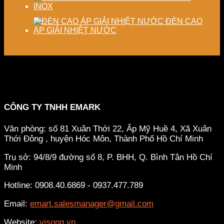
INOX
ĐÈN CAO
ÁP GIẢI NHIỆT NƯỚC
CÔNG TY TNHH EMARK
Văn phòng: số 81 Xuân Thới 22, Ấp Mỹ Huề 4, Xã Xuân
Thới Đông , huyện Hóc Môn, Thành Phố Hồ Chí Minh
Trụ sở: 94/8/9 đường số 8, P. BHH, Q. Bình Tân
Hồ Chí
Minh
Hotline: 0908.40.6869 - 0937.477.789
Email:
emart.salesmanager@gmail.com
Website:
visong.vn