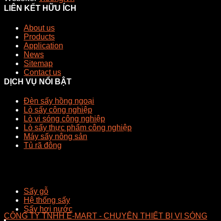
LIÊN KẾT HỮU ÍCH
About us
Products
Application
News
Sitemap
Contact us
DỊCH VỤ NỔI BẬT
Đèn sấy hồng ngoại
Lò sấy công nghiệp
Lò vi sóng công nghiệp
Lò sấy thực phẩm công nghiệp
Máy sấy nông sản
Tủ rã đông
Sấy gỗ
Hệ thống sấy
Sấy hơi nước
CÔNG TY TNHH E-MART - CHUYÊN THIẾT BỊ VI SÓNG