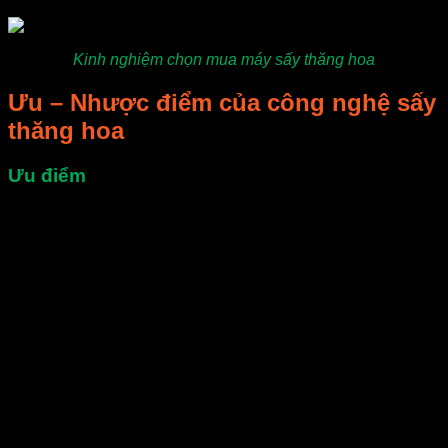
Kinh nghiệm chọn mua máy sấy thăng hoa
Ưu – Nhược điểm của công nghệ sấy
thăng hoa
Ưu điểm
Sấy thăng hoa giúp sản phẩm giữ màu, chất dinh
dưỡng và hương vị tốt nhất trong các công nghệ sấy
hiện nay. Công nghệ sấy này thường áp dụng để sấy
các mặt hàng cao cấp như chè sen nguyên bông, đông
trùng hạ thảo, tổ yến, sâm quy, hoa trà vàng, …
Sấy thăng hoa giữ được hình dạng sản phẩm giống
như khi còn tươi, sản phẩm sau khi sấy không bị teo
tóp, co ngót.
Sấy thăng hoa sau khi sấy xong sản phẩm có độ khô
tuyệt đối 0%. Tùy vào khâu bảo quản mà sản phẩm có
thể bị hút ẩm trở lại nhưng thường độ ẩm của sản
phẩm sấy thăng hoa là khô nhất so với các phương
pháp sấy khác.