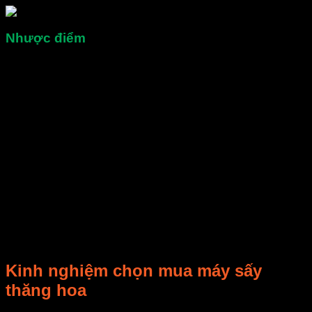
Nhược điểm
Máy sấy thăng hoa giá thành cao, một máy sấy nhỏ loại
sấy được 5kg cũng có giá gần 100 triệu đồng, trong khí
đó giá của các dòng máy sấy thông thường loại 5kg chỉ
vào khoảng vào triệu đồng đến hơn chục triệu là nhiều.
Quy trình sấy thăng hoa phức tạp, vận hành máy sấy
cần đảm bảo thực hiện đúng các bước để máy hoạt
động đúng. Nếu quá trình sấy có sơ sót có thể khiến
mẻ sấy bị hỏng. Đặc biệt, nếu đang sấy mà bị mất điện
trong thời gian ngắn cũng sẽ ảnh hưởng đến chất
lượng sấy.
Thời gian sấy lâu: sấy thăng hoa có thời gian sấy ít
cũng vào khoảng 24 giờ. Với một số loại sản phẩm thì
thời gian sấy có thể kéo dài tới 48 giờ hoặc hơn. Do
đó, năng suất sấy thăng hoa thực ra không hề cao như
mọi người nghĩ.
Kinh nghiệm chọn mua máy sấy
thăng hoa