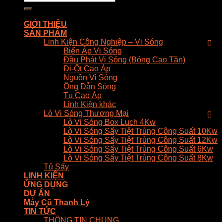
kiếm:
GIỚI THIỆU
SẢN PHẨM
Linh Kiện Công Nghiệp – Vi Sóng
Biến Áp Vi Sóng
Đầu Phát Vi Sóng (Bóng Cao Tần)
Đi-Ốt Cao Áp
Nguồn Vi Sóng
Ống Dẫn Sóng
Tụ Cao Áp
Linh Kiện khác
Lò Vi Sóng Thương Mại
Lò Vi Sóng Box Luch 4Kw
Lò Vi Sóng Sấy Tiệt Trùng Công Suất 10Kw
Lò Vi Sóng Sấy Tiệt Trùng Công Suất 12Kw
Lò Vi Sóng Sấy Tiệt Trùng Công Suất 6Kw
Lò Vi Sóng Sấy Tiệt Trùng Công Suất 8Kw
Tủ Sấy
LINH KIỆN
ỨNG DỤNG
DỰ ÁN
Máy Cũ Thanh Lý
TIN TỨC
THÔNG TIN CHUNG