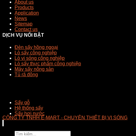
About us
Products
Application
News
Sitemap
Contact us
DỊCH VỤ NỔI BẬT
Đèn sấy hồng ngoại
Lò sấy công nghiệp
Lò vi sóng công nghiệp
Lò sấy thực phẩm công nghiệp
Máy sấy nông sản
Tủ rã đông
Sấy gỗ
Hệ thống sấy
Sấy hơi nước
CÔNG TY TNHH E-MART - CHUYÊN THIẾT BỊ VI SÓNG
Tìm