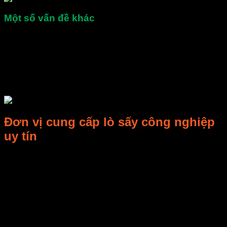
Một số vấn đề khác
Các thông số sấy ( thời gian sấy, nhiệt đô, độ ẩm…)
được thể hiện rõ trên bản điều khiển
Máy có độ chính xác nhiệt độ cao
Điều khiển máy móc đơn giản, không quá phức tạp
Dịch vụ bảo hành, bảo trì, hỗ trợ kỹ thuật chất lượng
cao…
Đơn vị cung cấp lò sấy công nghiệp
uy tín
Công ty TNHH E-MART – chuyên nghiên cứu công nghiệp
vi sóng, sản phẩm liên quan và thiết lập nghiên cứu, sản
xuất, bán hàng và dịch vụ nói chung…
Nhóm nghiên cứu E-MART có được nhiều kết quả nghiên
cứu. Khi nhận ra phương pháp làm mát truyền thống bằng
gió không có tác dụng tản nhiệt tốt, họ đã phát triển két làm
mát bằng chất lỏng. Tất cả đều có bằng sáng chế được đăng