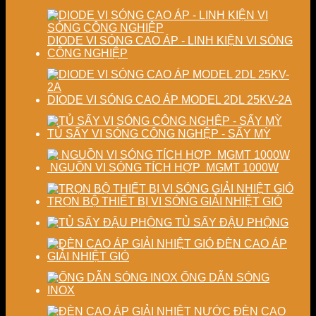
công
sản
nghiệp
phẩm
DIODE VI SÓNG CAO ÁP - LINH KIỆN VI SÓNG
CÔNG NGHIỆP
DIODE VI SÓNG CAO ÁP MODEL 2DL 25KV-2A
TỦ SẤY VI SÓNG CÔNG NGHỆP - SẤY MỲ
NGUỒN VI SÓNG TÍCH HỢP MGMT 1000W
TRỌN BỘ THIẾT BỊ VI SÓNG GIẢI NHIỆT GIÓ
TỦ SẤY ĐẬU PHỘNG
ĐÈN CAO ÁP
GIẢI NHIỆT GIÓ
ỐNG DẪN SÓNG
INOX
ĐÈN CAO