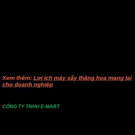
ký. Đặc biệt, lò vi sóng thương mại phát triển thành công của
E-Mart đã mang lại sự tiến bộ công nghệ khổng lồ cho các
lĩnh vực liên quan. Nó có thể làm giảm mức tiêu thụ năng
lượng hơn 30% so với quá trình truyền thống và nâng cao
hiệu quả của hơn 40 lần. Với việc được công nhận và tin
tưởng của người tiêu dùng, các thiết bị đã thực sự mang lại
sự tiết kiệm năng lượng và sản xuất hiệu quả. Hiện nay, E-
Mart đã phát triển lò vi sóng thương mại, lò vi sóng chuyển
đổi nguồn cung cấp điện, bộ biến áp giải nhiệt dầu, ống dẫn
sóng…
Nếu bạn còn gì thắc mắc, bạn có thể liên hệ cho
Visong
để
được giải đáp các thắc mắc.
Xem thêm:
Lợi ích máy sấy thăng hoa mang lại
cho doanh nghiệp
Liên hệ
CÔNG TY TNHH E-MART
Văn phòng:
Số 81 Xuân Thới 22, Ấp Mỹ Huề 4, Xã
Xuân Thới Đông , huyện Hóc Môn, Thành Phố Hồ Chí
Minh
Trụ sở:
94/8/9 đường số 8, P. BHH, Q. Bình Tân, Hồ