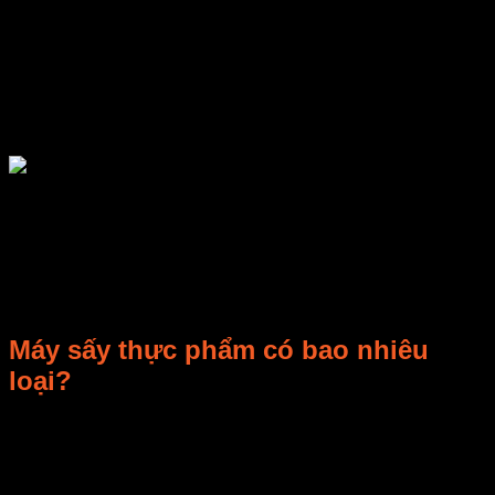
hoàn, cụ thể như sau:
Nguyên vật liệu cần sấy sẽ được làm khô bằng cách tăng
nhiệt độ sấy. Khi đó, sản phẩm sẽ bị bốc hơi nhanh chóng
khô khi nhiệt độ xung quanh nóng lên. Nhiệt độ tăng cao sẽ
giúp cho các phân tử nước chuyển trạng thái từ lỏng sang
hơi.
Máy sấy thực phẩm dùng loại quạt nhỏ giống như tua bin
thủy lực. Một motor nhỏ đặt ở phía bên trong cánh quạt, cánh
quạt được gắn cố định với motor. Khi cắm nguồn vào motor,
motor gắn với cánh quạt sẽ quay. Chuyển động ly tâm của
cánh quạt sẽ hút không khí thông qua những lỗ không khí
nhỏ ở phía vỏ của máy sấy.
Máy sấy thực phẩm có bao nhiêu
loại?
Hiện nay, thị trường phân phối nhiều dòng thực phẩm máy
sấy thực phẩm khác nhau. Bao gồm hai dòng máy chính là
máy sấy thực phẩm gia đình và máy sấy thực phẩm công
nghiệp.