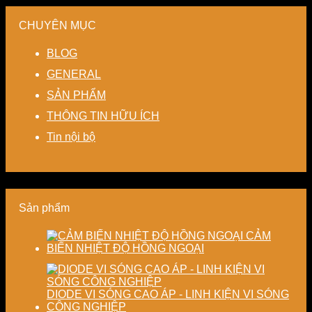
tuần
và
nhau
pháp
minh
nhà
hoàn
tiết
–
sấy
cho
máy
CHUYÊN MỤC
kín
kiệm
Giải
ổn
hệ
giảm
năng
pháp
định,
thống
BLOG
thất
lượng
linh
hạn
sấy
thoát
cho
hoạt,
chế
–
GENERAL
nhiệt
nhà
tiết
biến
Nâng
SẢN PHẨM
–
máy
kiệm
dạng
cao
Giải
chi
và
độ
THÔNG TIN HỮU ÍCH
pháp
phí
nâng
chính
tiết
cho
cao
xác,
Tin nội bộ
kiệm
doanh
chất
tiết
năng
nghiệp
lượng
kiệm
lượng
sản
thành
năng
và
xuất
phẩm
lượng
ổn
hiện
và
Sản phẩm
định
đại
ổn
chất
định
lượng
chất
CẢM
sấy
lượng
BIẾN NHIỆT ĐỘ HỒNG NGOẠI
công
sản
nghiệp
phẩm
DIODE VI SÓNG CAO ÁP - LINH KIỆN VI SÓNG
CÔNG NGHIỆP