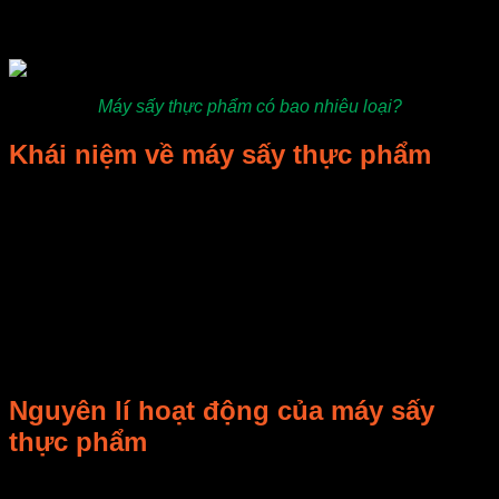
này sẽ giúp bạn có được câu trả lời cho thắc mắc của mình
đấy!
Máy sấy thực phẩm có bao nhiêu loại?
Khái niệm về máy sấy thực phẩm
Máy sấy thực phẩm là thiết bị chạy bằng điện chuyên dụng
để làm khô các loại thực phẩm, nông sản. Bạn có thể dùng
máy để sấy khô, sấy dẻo đa dạng các loại sản phẩm khác
nhau. Máy sấy ra đời thay thế các phương pháp làm khô
truyền thống kém chất lượng, giá trị thấp. Thành phẩm tạo
nên vẫn giữ nguyên vẹn giá trị dinh dưỡng, màu sắc tươi
mới, hương vị thơm ngon. Thiết bị gia dụng không thể thay
thế tại các hộ gia đình, xưởng sản xuất, kinh doanh thực
phẩm khô.
Nguyên lí hoạt động của máy sấy
thực phẩm
Nguyên lý sấy khô nguyên liệu bằng khí nóng đối lưu tuần