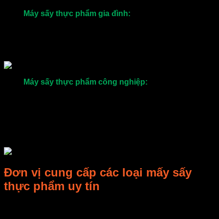
Máy sấy thực phẩm gia đình:
Có kích thước nhỏ gọn,
từ 6-16 khay sấy. Dễ dàng di chuyển tùy địa điểm, vị trí
theo nhu cầu người dùng. Sản phẩm thường sử dụng
trong các hộ gia đình, cửa hàng, cơ sở sản xuất kinh
doanh vừa và nhỏ.
Máy sấy thực phẩm công nghiệp:
Loại máy được sử
dụng phổ biến, được lựa chọn mua nhiều. Có thiết kế
lớn, nhiều khay sấy, trên 16 khay. Máy sấy thực phẩm
công nghiệp được sử dụng nhiều cho các ngành công
nghiệp chế biến thực phẩm. Ứng dụng nhiều tại trong
các nhà máy, xưởng sản xuất thực phẩm sấy lạnh, sấy
khô với công suất cao.
Đơn vị cung cấp các loại mấy sấy
thực phẩm uy tín
Công ty TNHH E-MART – chuyên nghiên cứu công nghiệp
vi sóng, sản phẩm liên quan và thiết lập nghiên cứu, sản