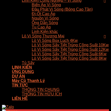
Linh Kiện Công Nghiệp – Vi Sóng
Biến Áp Vi Sóng
Đầu Phát Vi Sóng (Bóng Cao Tần)
Đi-Ốt Cao Áp
Nguồn Vi Sóng
Ống Dẫn Sóng
Tụ Cao Áp
Linh Kiện khác
Lò Vi Sóng Thương Mại
Lò Vi Sóng Box Luch 4Kw
Lò Vi Sóng Sấy Tiệt Trùng Công Suất 10Kw
Lò Vi Sóng Sấy Tiệt Trùng Công Suất 12Kw
Lò Vi Sóng Sấy Tiệt Trùng Công Suất 6Kw
Lò Vi Sóng Sấy Tiệt Trùng Công Suất 8Kw
Tủ Sấy
LINH KIỆN
ỨNG DỤNG
DỰ ÁN
Máy Cũ Thanh Lý
TIN TỨC
THÔNG TIN CHUNG
THÔNG TIN HỮU ÍCH
LIÊN HỆ