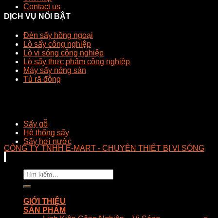
Contact us
DỊCH VỤ NỔI BẬT
Đèn sấy hồng ngoại
Lò sấy công nghiệp
Lò vi sóng công nghiệp
Lò sấy thực phẩm công nghiệp
Máy sấy nông sản
Tủ rã đông
Sấy gỗ
Hệ thống sấy
Sấy hơi nước
CÔNG TY TNHH E-MART - CHUYÊN THIẾT BỊ VI SÓNG
Tìm
kiếm:
GIỚI THIỆU
SẢN PHẨM