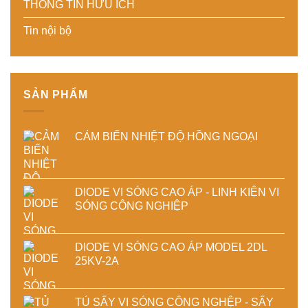
THÔNG TIN HỮU ÍCH
năng
lượng
đại
lượng
và
Tin nội bộ
và
ổn
ổn
định
định
chất
chất
lượng
lượng
sản
sấy
phẩm
SẢN PHẨM
công
nghiệp
CẢM BIẾN NHIỆT ĐỘ HỒNG NGOẠI
DIODE VI SÓNG CAO ÁP - LINH KIỆN VI
SÓNG CÔNG NGHIỆP
DIODE VI SÓNG CAO ÁP MODEL 2DL
25KV-2A
TỦ SẤY VI SÓNG CÔNG NGHỆP - SẤY