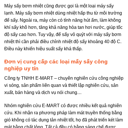
Máy sấy bơm nhiệt cũng được gọi là một loại máy sấy
lạnh. Máy sấy bơm nhiệt dùng nhiệt hấp thu từ môi trường
để sấy. Ngoài ra, máy còn có tính năng hút ẩm, làm không
khí sấy khô hơn, tăng khả năng hòa tan hơi nước, giúp tốc
độ sấy cao hơn. Tuy vậy, để sấy vỏ quýt với máy sấy bơm
nhiệt thì cần phải điều chỉnh nhiệt độ sấy khoảng 40 độ C.
Điều này khiến hiệu suất sấy khá thấp.
Đơn vị cung cấp các loại mấy sấy công
nghiệp uy tín
Công ty TNHH E-MART – chuyên nghiên cứu công nghiệp
vi sóng, sản phẩm liên quan và thiết lập nghiên cứu, sản
xuất, bán hàng và dịch vụ nói chung…
Nhóm nghiên cứu E-MART có được nhiều kết quả nghiên
cứu. Khi nhận ra phương pháp làm mát truyền thống bằng
gió không có tác dụng tản nhiệt tốt, họ đã phát triển két làm
mát bằng chất lỏng. Tất cả đều có bằng sáng chế được