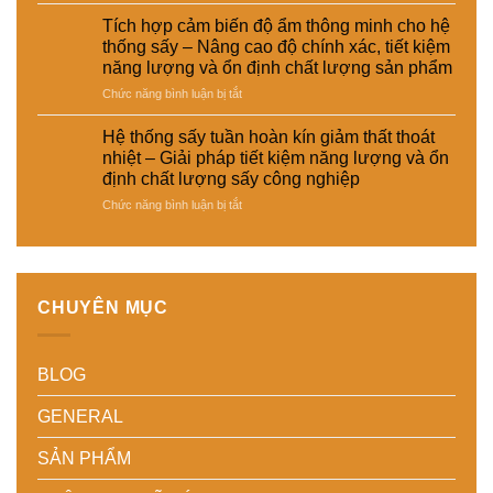
Hệ
giảm
động
và
thống
Tích hợp cảm biến độ ẩm thông minh cho hệ
thất
hóa
vật
sấy
thống sấy – Nâng cao độ chính xác, tiết kiệm
thoát
nhà
liệu
đa
năng lượng và ổn định chất lượng sản phẩm
nhiệt
máy
tổng
năng
và
hợp
ở
Chức năng bình luận bị tắt
cho
tiết
–
Tích
nhiều
kiệm
Giải
hợp
loại
Hệ thống sấy tuần hoàn kín giảm thất thoát
năng
pháp
cảm
sản
nhiệt – Giải pháp tiết kiệm năng lượng và ổn
lượng
sấy
biến
phẩm
định chất lượng sấy công nghiệp
cho
ổn
độ
khác
nhà
ở
Chức năng bình luận bị tắt
định,
ẩm
nhau
máy
Hệ
hạn
thông
–
thống
chế
minh
Giải
sấy
biến
cho
pháp
tuần
dạng
hệ
linh
hoàn
và
thống
hoạt,
CHUYÊN MỤC
kín
nâng
sấy
tiết
giảm
cao
–
kiệm
thất
chất
Nâng
chi
BLOG
thoát
lượng
cao
phí
nhiệt
thành
độ
cho
–
phẩm
chính
doanh
GENERAL
Giải
xác,
nghiệp
pháp
tiết
sản
SẢN PHẨM
tiết
kiệm
xuất
kiệm
năng
hiện