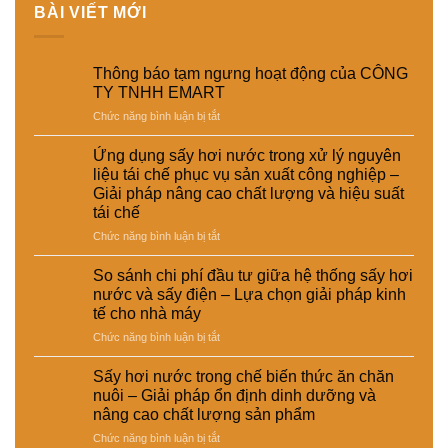
BÀI VIẾT MỚI
Thông báo tạm ngưng hoạt động của CÔNG
TY TNHH EMART
ở
Chức năng bình luận bị tắt
Thông
báo
Ứng dụng sấy hơi nước trong xử lý nguyên
tạm
liệu tái chế phục vụ sản xuất công nghiệp –
ngưng
Giải pháp nâng cao chất lượng và hiệu suất
hoạt
tái chế
động
của
ở
Chức năng bình luận bị tắt
CÔNG
Ứng
TY
dụng
So sánh chi phí đầu tư giữa hệ thống sấy hơi
TNHH
sấy
nước và sấy điện – Lựa chọn giải pháp kinh
EMART
hơi
tế cho nhà máy
nước
ở
Chức năng bình luận bị tắt
trong
So
xử
sánh
lý
Sấy hơi nước trong chế biến thức ăn chăn
chi
nguyên
nuôi – Giải pháp ổn định dinh dưỡng và
phí
liệu
nâng cao chất lượng sản phẩm
đầu
tái
ở
Chức năng bình luận bị tắt
tư
chế