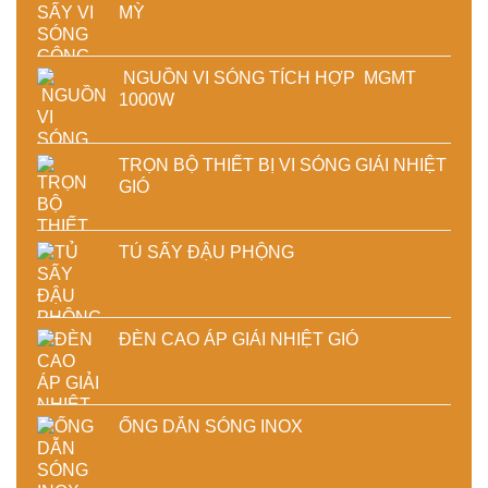
MỲ
NGUỒN VI SÓNG TÍCH HỢP MGMT
1000W
TRỌN BỘ THIẾT BỊ VI SÓNG GIẢI NHIỆT
GIÓ
TỦ SẤY ĐẬU PHỘNG
ĐÈN CAO ÁP GIẢI NHIỆT GIÓ
ỐNG DẪN SÓNG INOX