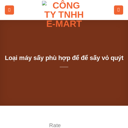
Skip
to
content
Loại máy sấy phù hợp để để sấy vỏ quýt
Rate