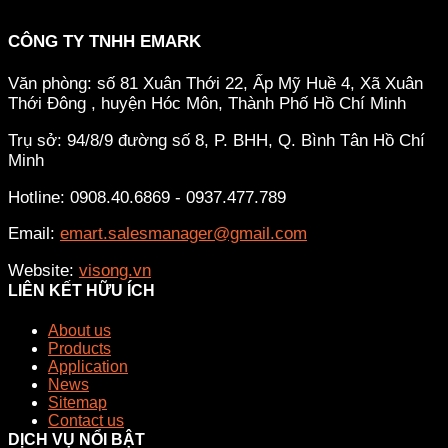
CÔNG TY TNHH EMARK
Văn phòng: số 81 Xuân Thới 22, Ấp Mỹ Huề 4, Xã Xuân
Thới Đông , huyện Hóc Môn, Thành Phố Hồ Chí Minh
Trụ sở: 94/8/9 đường số 8, P. BHH, Q. Bình Tân
Hồ Chí
Minh
Hotline: 0908.40.6869 - 0937.477.789
Email:
emart.salesmanager@gmail.com
Website:
visong.vn
LIÊN KẾT HỮU ÍCH
About us
Products
Application
News
Sitemap
Contact us
DỊCH VỤ NỔI BẬT