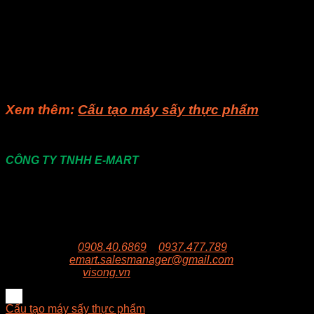
sự tiết kiệm năng lượng và sản xuất hiệu quả. Hiện nay, E-
Mart đã phát triển lò vi sóng thương mại, lò vi sóng chuyển
đổi nguồn cung cấp điện, bộ biến áp giải nhiệt dầu, ống dẫn
sóng…
Nếu bạn còn gì thắc mắc, bạn có thể liên hệ cho
Visong
để
được giải đáp các thắc mắc.
Xem thêm:
Cấu tạo máy sấy thực phẩm
Liên hệ
CÔNG TY TNHH E-MART
Văn phòng:
Số 81 Xuân Thới 22, Ấp Mỹ Huề 4, Xã
Xuân Thới Đông , huyện Hóc Môn, Thành Phố Hồ Chí
Minh
Trụ sở:
94/8/9 đường số 8, P. BHH, Q. Bình Tân, Hồ
Chí Minh
Hotline:
0908.40.6869
–
0937.477.789
Email:
emart.salesmanager@gmail.com
Website:
visong.vn
Cấu tạo máy sấy thực phẩm