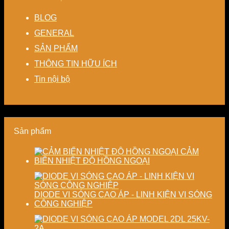
kín
kiệm
Giải
ổn
hệ
giảm
năng
pháp
định,
thống
BLOG
thất
lượng
linh
hạn
sấy
thoát
cho
hoạt,
chế
–
GENERAL
nhiệt
nhà
tiết
biến
Nâng
SẢN PHẨM
–
máy
kiệm
dạng
cao
Giải
chi
và
độ
THÔNG TIN HỮU ÍCH
pháp
phí
nâng
chính
tiết
cho
cao
xác,
Tin nội bộ
kiệm
doanh
chất
tiết
năng
nghiệp
lượng
kiệm
lượng
sản
thành
năng
và
xuất
phẩm
lượng
ổn
hiện
và
Sản phẩm
định
đại
ổn
chất
định
lượng
chất
CẢM
sấy
lượng
BIẾN NHIỆT ĐỘ HỒNG NGOẠI
công
sản
nghiệp
phẩm
DIODE VI SÓNG CAO ÁP - LINH KIỆN VI SÓNG
CÔNG NGHIỆP