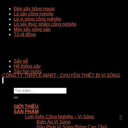
Đèn sấy hồng ngoại
Lò sấy công nghiệp
Lò vi sóng công nghiệp
Lò sấy thực phẩm công nghiệp
Máy sấy nông sản
Tủ rã đông
Sấy gỗ
Hệ thống sấy
Sấy hơi nước
CÔNG TY TNHH E-MART - CHUYÊN THIẾT BỊ VI SÓNG
Tìm
kiếm:
GIỚI THIỆU
SẢN PHẨM
Linh Kiện Công Nghiệp – Vi Sóng
Biến Áp Vi Sóng
Đầu Phát Vi Sóng (Bóng Cao Tần)