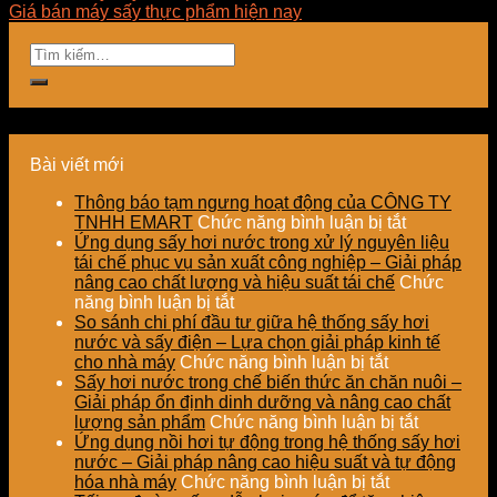
Giá bán máy sấy thực phẩm hiện nay
Bài viết mới
Thông báo tạm ngưng hoạt động của CÔNG TY
ở
TNHH EMART
Chức năng bình luận bị tắt
Thông
Ứng dụng sấy hơi nước trong xử lý nguyên liệu
báo
tái chế phục vụ sản xuất công nghiệp – Giải pháp
tạm
nâng cao chất lượng và hiệu suất tái chế
Chức
ở
ngưng
năng bình luận bị tắt
Ứng
hoạt
So sánh chi phí đầu tư giữa hệ thống sấy hơi
dụng
động
nước và sấy điện – Lựa chọn giải pháp kinh tế
sấy
ở
của
cho nhà máy
Chức năng bình luận bị tắt
hơi
So
CÔNG
Sấy hơi nước trong chế biến thức ăn chăn nuôi –
nước
sánh
TY
Giải pháp ổn định dinh dưỡng và nâng cao chất
trong
chi
TNHH
ở
lượng sản phẩm
Chức năng bình luận bị tắt
xử
phí
EMART
Sấy
Ứng dụng nồi hơi tự động trong hệ thống sấy hơi
lý
đầu
hơi
nước – Giải pháp nâng cao hiệu suất và tự động
nguyên
tư
ở
nước
hóa nhà máy
Chức năng bình luận bị tắt