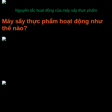
Nguyên tắc hoạt động của máy sấy thực phẩm
Máy sấy thực phẩm hoạt động như
thế nào?
Máy sấy thực phẩm hoạt động theo lệnh bộ điều khiển. Cụ
thể, khi dòng điện đi vào mạch có các điện trở đốt nóng, điện
trở sẽ nóng lên đồng thời quạt tạo gió cũng sẽ quy với một
tốc độ nhanh chóng để giúp luồng không khí được lan tỏa
khắp mọi nơi ở bên trong buồng sấy giúp hơi nóng tiếp xúc
với về mặt của thực phẩm, nguyên liệu cần sấy và làm cho
nước trong nguyên liệu sấy được bay hơi.
Phần hơi nước thoát ra sẽ không đọng lại trong buồng sấy
mà được hút ra ngoài bằng bộ phận quạt hút. Khi nhiệt độ ở
mức cao, cao hơn mức nhiệt đã cài đặt, dòng điện sẽ tự
động ngắt, điện trở sẽ được lạnh dần giúp cho nhiệt độ
buồng sấy giảm xuống dưới mức nhiệt độ cài đặt. Khi nhiệt