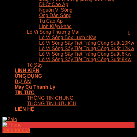
Đi-Ốt Cao Áp
Nguồn Vi Sóng
Ống Dẫn Sóng
Tụ Cao Áp
Linh Kiện khác
Lò Vi Sóng Thương Mại
Lò Vi Sóng Box Luch 4Kw
Lò Vi Sóng Sấy Tiệt Trùng Công Suất 10Kw
Lò Vi Sóng Sấy Tiệt Trùng Công Suất 12Kw
Lò Vi Sóng Sấy Tiệt Trùng Công Suất 6Kw
Lò Vi Sóng Sấy Tiệt Trùng Công Suất 8Kw
Tủ Sấy
LINH KIỆN
ỨNG DỤNG
DỰ ÁN
Máy Cũ Thanh Lý
TIN TỨC
THÔNG TIN CHUNG
THÔNG TIN HỮU ÍCH
LIÊN HỆ
0908406869