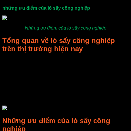
dụng lò sấy công nghiệp. Bài viết ngày hôm nay sẽ nêu rõ
những ưu điểm của lò sấy công nghiệp
.
Những ưu điểm của lò sấy công nghiệp
Tổng quan về lò sấy công nghiệp
trên thị trường hiện nay
Lò sấy công nghiệp hay còn được gọi là tủ sấy, là một thiết bị
sấy sử dụng điện để sấy khô sản phẩm. Nguyên lý chủ đạo
của quá trình sấy nóng là hút không khí từ bên ngoài vào
giàn sấy với công suất cao, làm nhiệt tăng nhanh. Hơi nóng
được duy trì ở mức nhiệt được cài đặt trước. Lúc này hệ
thống quạt đối lưu sẽ thổi tuần hoàn khắp tủ, nguyên liệu ở
trong lò sấy sau một thời gian tiếp xúc với hơi nóng, lấy đi
hơi nước và khô lại.
Những ưu điểm của lò sấy công
nghiệp