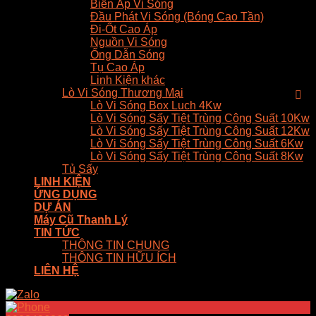
Biến Áp Vi Sóng
Đầu Phát Vi Sóng (Bóng Cao Tần)
Đi-Ốt Cao Áp
Nguồn Vi Sóng
Ống Dẫn Sóng
Tụ Cao Áp
Linh Kiện khác
Lò Vi Sóng Thương Mại
Lò Vi Sóng Box Luch 4Kw
Lò Vi Sóng Sấy Tiệt Trùng Công Suất 10Kw
Lò Vi Sóng Sấy Tiệt Trùng Công Suất 12Kw
Lò Vi Sóng Sấy Tiệt Trùng Công Suất 6Kw
Lò Vi Sóng Sấy Tiệt Trùng Công Suất 8Kw
Tủ Sấy
LINH KIỆN
ỨNG DỤNG
DỰ ÁN
Máy Cũ Thanh Lý
TIN TỨC
THÔNG TIN CHUNG
THÔNG TIN HỮU ÍCH
LIÊN HỆ