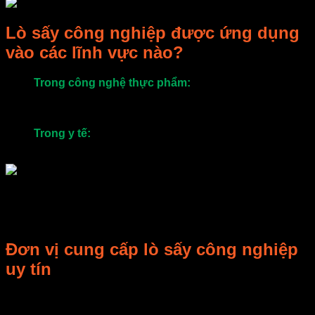
Lò sấy công nghiệp được ứng dụng
vào các lĩnh vực nào?
Trong công nghệ thực phẩm:
các loại lò sấy công
nghiệp thường được biết tới với tên gọi là tủ sấy thực
phẩm, dùng để sấy hoa quả khô, sấy ngũ cốc, các loại
thịt và hải sản…
Trong y tế:
lò sấy được sử dụng để sấy khô các loại
thuốc bắc, dược liệu,..
Tùy thuộc vào mục đích sử dụng, quy mô sản xuất, doanh
nghiệp có thể lựa chọn dung tích của lò sấy tương ứng như
lò sấy 40 khay, lò sấy 30 khay, lò sấy 15 khay,…
Đơn vị cung cấp lò sấy công nghiệp
uy tín
Công ty TNHH E-MART – chuyên nghiên cứu công nghiệp
vi sóng, sản phẩm liên quan và thiết lập nghiên cứu, sản