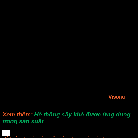
xuất, bán hàng và dịch vụ nói chung…
Nhóm nghiên cứu E-MART có được nhiều kết quả nghiên
cứu. Khi nhận ra phương pháp làm mát truyền thống bằng
gió không có tác dụng tản nhiệt tốt, họ đã phát triển két làm
mát bằng chất lỏng. Tất cả đều có bằng sáng chế được đăng
ký. Đặc biệt, lò vi sóng thương mại phát triển thành công của
E-Mart đã mang lại sự tiến bộ công nghệ khổng lồ cho các
lĩnh vực liên quan. Nó có thể làm giảm mức tiêu thụ năng
lượng hơn 30% so với quá trình truyền thống và nâng cao
hiệu quả của hơn 40 lần. Với việc được công nhận và tin
tưởng của người tiêu dùng, các thiết bị đã thực sự mang lại
sự tiết kiệm năng lượng và sản xuất hiệu quả. Hiện nay, E-
Mart đã phát triển lò vi sóng thương mại, lò vi sóng chuyển
đổi nguồn cung cấp điện, bộ biến áp giải nhiệt dầu, ống dẫn
sóng…
Nếu bạn còn gì thắc mắc, bạn có thể liên hệ cho
Visong
để
được giải đáp các thắc mắc.
Xem thêm:
Hệ thống sấy khô được ứng dụng
trong sản xuất