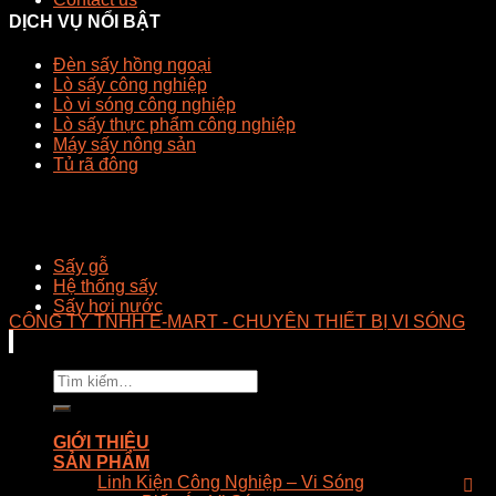
DỊCH VỤ NỔI BẬT
Đèn sấy hồng ngoại
Lò sấy công nghiệp
Lò vi sóng công nghiệp
Lò sấy thực phẩm công nghiệp
Máy sấy nông sản
Tủ rã đông
Sấy gỗ
Hệ thống sấy
Sấy hơi nước
CÔNG TY TNHH E-MART - CHUYÊN THIẾT BỊ VI SÓNG
Tìm
kiếm:
GIỚI THIỆU
SẢN PHẨM
Linh Kiện Công Nghiệp – Vi Sóng