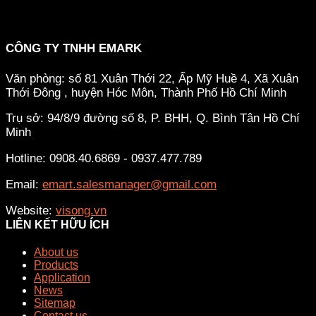
CÔNG TY TNHH EMARK
Văn phòng: số 81 Xuân Thới 22, Ấp Mỹ Huề 4, Xã Xuân
Thới Đông , huyện Hóc Môn, Thành Phố Hồ Chí Minh
Trụ sở: 94/8/9 đường số 8, P. BHH, Q. Bình Tân
Hồ Chí
Minh
Hotline: 0908.40.6869 - 0937.477.789
Email:
emart.salesmanager@gmail.com
Website:
visong.vn
LIÊN KẾT HỮU ÍCH
About us
Products
Application
News
Sitemap
Contact us