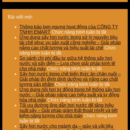
Bài viết mới
Thông báo tạm ngưng hoạt động của CÔNG TY
ở
TNHH EMART
Chức năng bình luận bị tắt
Thông
Ứng dụng sấy hơi nước trong xử lý nguyên liệu
báo
tái chế phục vụ sản xuất công nghiệp – Giải pháp
tạm
nâng cao chất lượng và hiệu suất tái chế
Chức
ở
ngưng
năng bình luận bị tắt
Ứng
hoạt
So sánh chi phí đầu tư giữa hệ thống sấy hơi
dụng
động
nước và sấy điện – Lựa chọn giải pháp kinh tế
sấy
ở
của
cho nhà máy
Chức năng bình luận bị tắt
hơi
So
CÔNG
Sấy hơi nước trong chế biến thức ăn chăn nuôi –
nước
sánh
TY
Giải pháp ổn định dinh dưỡng và nâng cao chất
trong
chi
TNHH
ở
lượng sản phẩm
Chức năng bình luận bị tắt
xử
phí
EMART
Sấy
Ứng dụng nồi hơi tự động trong hệ thống sấy hơi
lý
đầu
hơi
nước – Giải pháp nâng cao hiệu suất và tự động
nguyên
tư
ở
nước
hóa nhà máy
Chức năng bình luận bị tắt
liệu
giữa
Ứng
trong
Tối ưu đường ống dẫn hơi nước để tăng hiệu
tái
hệ
dụng
chế
suất sấy – Giải pháp giảm thất thoát nhiệt và tiết
chế
thống
nồi
biến
kiệm năng lượng cho nhà máy
Chức năng bình
ở
phục
sấy
hơi
thức
luận bị tắt
Tối
vụ
hơi
tự
ăn
Sấy hơi nước cho ngành da – giày và vật liệu