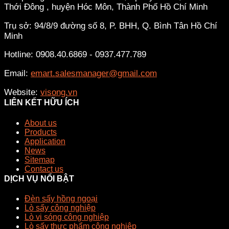
Thới Đông , huyện Hóc Môn, Thành Phố Hồ Chí Minh
Trụ sở: 94/8/9 đường số 8, P. BHH, Q. Bình Tân
Hồ Chí
Minh
Hotline: 0908.40.6869 - 0937.477.789
Email:
emart.salesmanager@gmail.com
Website:
visong.vn
LIÊN KẾT HỮU ÍCH
About us
Products
Application
News
Sitemap
Contact us
DỊCH VỤ NỔI BẬT
Đèn sấy hồng ngoại
Lò sấy công nghiệp
Lò vi sóng công nghiệp
Lò sấy thực phẩm công nghiệp