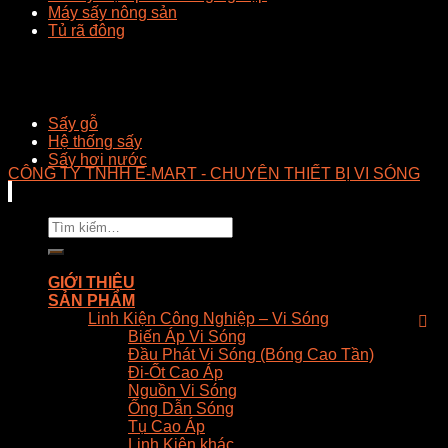
Máy sấy nông sản
Tủ rã đông
Sấy gỗ
Hệ thống sấy
Sấy hơi nước
CÔNG TY TNHH E-MART - CHUYÊN THIẾT BỊ VI SÓNG
Tìm
kiếm:
GIỚI THIỆU
SẢN PHẨM
Linh Kiện Công Nghiệp – Vi Sóng
Biến Áp Vi Sóng
Đầu Phát Vi Sóng (Bóng Cao Tần)
Đi-Ốt Cao Áp
Nguồn Vi Sóng
Ống Dẫn Sóng
Tụ Cao Áp
Linh Kiện khác