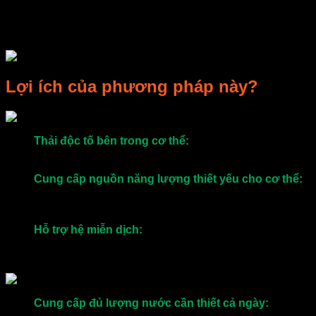
dụng không kém gì các loại detox khác. Detox bằng trái cây
sấy sẽ hỗ trợ bạn trong việc loại bỏ các độc tố, giảm mỡ
thừa, làm đẹp da…
Lợi ích của phương pháp này?
Thải độc tố bên trong cơ thể:
Bởi loại nước này có
công dụng giúp giải độc gan, và tăng cường sự trao
đổi chất cho cơ thể.
Cung cấp nguồn năng lượng thiết yếu cho cơ thể:
Sử dụng nguồn trái cây sấy khô nên trong nước có
chứa các vitamin c và khoáng chất giúp bổ sung năng
lượng và dưỡng chất cho cơ thể.
Hỗ trợ hệ miễn dịch:
Lượng vitamin c trong trái cây là
nguồn vitamin quan trọng trong việc bảo vệ và duy trì
sức khoẻ hệ miễn dịch.
Cung cấp đủ lượng nước cần thiết cả ngày:
Với
khoảng 2 lít nước detox bằng trái cây sấy bạn có thể