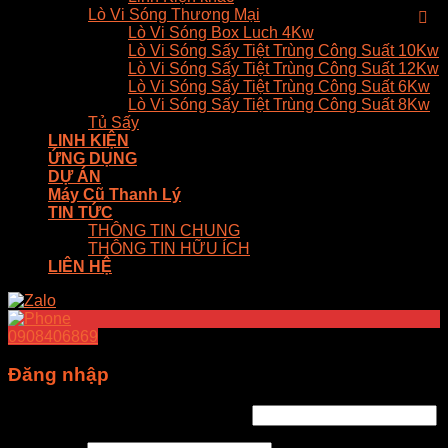
Lò Vi Sóng Thương Mại
Lò Vi Sóng Box Luch 4Kw
Lò Vi Sóng Sấy Tiệt Trùng Công Suất 10Kw
Lò Vi Sóng Sấy Tiệt Trùng Công Suất 12Kw
Lò Vi Sóng Sấy Tiệt Trùng Công Suất 6Kw
Lò Vi Sóng Sấy Tiệt Trùng Công Suất 8Kw
Tủ Sấy
LINH KIỆN
ỨNG DỤNG
DỰ ÁN
Máy Cũ Thanh Lý
TIN TỨC
THÔNG TIN CHUNG
THÔNG TIN HỮU ÍCH
LIÊN HỆ
0908406869
Đăng nhập
Tên tài khoản hoặc địa chỉ email
*