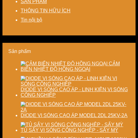
SẢN PHẨM
–
máy
kiệm
dạng
cao
Giải
chi
và
độ
THÔNG TIN HỮU ÍCH
pháp
phí
nâng
chính
tiết
cho
cao
xác,
Tin nội bộ
kiệm
doanh
chất
tiết
năng
nghiệp
lượng
kiệm
lượng
sản
thành
năng
và
xuất
phẩm
lượng
ổn
hiện
và
Sản phẩm
định
đại
ổn
chất
định
lượng
chất
CẢM
sấy
lượng
BIẾN NHIỆT ĐỘ HỒNG NGOẠI
công
sản
nghiệp
phẩm
DIODE VI SÓNG CAO ÁP - LINH KIỆN VI SÓNG
CÔNG NGHIỆP
DIODE VI SÓNG CAO ÁP MODEL 2DL 25KV-2A
TỦ SẤY VI SÓNG CÔNG NGHỆP - SẤY MỲ