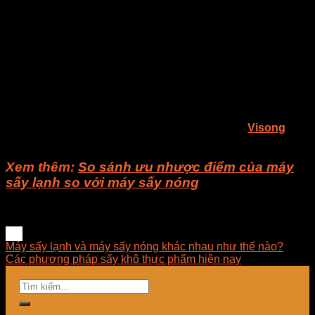
E-Mart đã mang lại sự tiến bộ công nghệ khổng lồ cho các
lĩnh vực liên quan. Nó có thể làm giảm mức tiêu thụ năng
lượng hơn 30% so với quá trình truyền thống và nâng cao
hiệu quả của hơn 40 lần. Với việc được công nhận và tin
tưởng của người tiêu dùng, các thiết bị đã thực sự mang lại
sự tiết kiệm năng lượng và sản xuất hiệu quả. Hiện nay, E-
Mart đã phát triển lò vi sóng thương mại, lò vi sóng chuyển
đổi nguồn cung cấp điện, bộ biến áp giải nhiệt dầu, ống dẫn
sóng…
Nếu bạn còn gì thắc mắc, bạn có thể liên hệ cho
Visong
để
được giải đáp các thắc mắc.
Xem thêm:
So sánh ưu nhược điểm của máy
sấy lạnh so với máy sấy nóng
Máy sấy lạnh và máy sấy nóng khác nhau như thế nào?
Các phương pháp sấy khô thực phẩm hiện nay