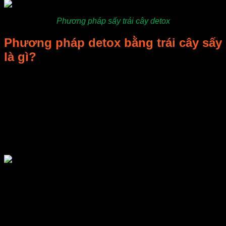
Phương pháp sấy trái cây detox
Phương pháp detox bằng trái cây sấy
là gì?
Các nghiên cứu khoa học chứng minh rằng, thói quen sử
dụng nhiều loại thức ăn nhanh và các đồ uống có gas đang
dần tích tụ các chất độc trong cơ thể con người. Từ đó dẫn
đến mệt mỏi, căng thẳng và khả năng tăng cân, da bị xỉn
màu… Detox là quá trình cơ thể bạn thanh lọc, đào thải các
độc tố có hại đó, bao gồm cả vi khuẩn, ký sinh trùng ra bên
ngoài cơ thể. Nhờ đó, cơ thể bạn có thể dễ dàng nạp đầy
năng lượng lại và làm việc một cách hiệu quả hơn.
Detox trái cây sấy được làm từ các loại trái cây có nguồn gốc
hoàn toàn tự nhiên, trải qua quy trình chế biến bằng cách sấy
khô tự nhiên hoặc bằng công nghệ. Sau khi sấy và sử dụng
còn thừa, chúng cũng được bảo quản một cách tự nhiên mà
không sử dụng một loại hóa chất nào. Nhờ đó, trái cây sấy
vẫn giữ được vitamin và các khoáng chất tự nhiên, có công