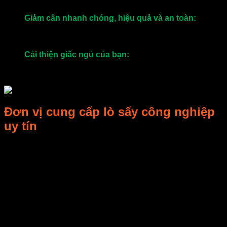
hoàn toàn thay thế nước lọc hàng ngày
Giảm cân nhanh chóng, hiệu quả và an toàn:
Nước
detox có chứa các vitamin và khoáng chất giúp duy trì
cảm giác no suốt ngày dài từ đó giúp giảm cân hiệu
quả hơn.
Cải thiện giấc ngủ của bạn:
Việc đào thải độc tố giúp
bạn có tinh thần thoải mãi, các cơ quan nội tiết hoạt
động tốt hơn từ đó cho bạn giấy ngủ sâu hơn.
Đơn vị cung cấp lò sấy công nghiệp
uy tín
Công ty TNHH E-MART – chuyên nghiên cứu công nghiệp
vi sóng, sản phẩm liên quan và thiết lập nghiên cứu, sản
xuất, bán hàng và dịch vụ nói chung…
Nhóm nghiên cứu E-MART có được nhiều kết quả nghiên
cứu. Khi nhận ra phương pháp làm mát truyền thống bằng
gió không có tác dụng tản nhiệt tốt, họ đã phát triển két làm
mát bằng chất lỏng. Tất cả đều có bằng sáng chế được đăng
ký. Đặc biệt, lò vi sóng thương mại phát triển thành công của