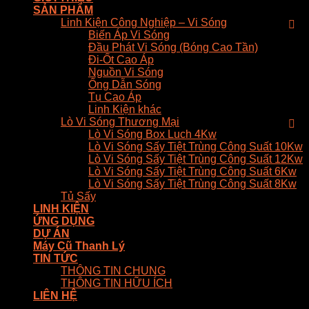
SẢN PHẨM
Linh Kiện Công Nghiệp – Vi Sóng
Biến Áp Vi Sóng
Đầu Phát Vi Sóng (Bóng Cao Tần)
Đi-Ốt Cao Áp
Nguồn Vi Sóng
Ống Dẫn Sóng
Tụ Cao Áp
Linh Kiện khác
Lò Vi Sóng Thương Mại
Lò Vi Sóng Box Luch 4Kw
Lò Vi Sóng Sấy Tiệt Trùng Công Suất 10Kw
Lò Vi Sóng Sấy Tiệt Trùng Công Suất 12Kw
Lò Vi Sóng Sấy Tiệt Trùng Công Suất 6Kw
Lò Vi Sóng Sấy Tiệt Trùng Công Suất 8Kw
Tủ Sấy
LINH KIỆN
ỨNG DỤNG
DỰ ÁN
Máy Cũ Thanh Lý
TIN TỨC
THÔNG TIN CHUNG
THÔNG TIN HỮU ÍCH
LIÊN HỆ