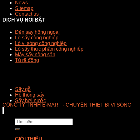
News
Sitemap
Contact us
DỊCH VỤ NỔI BẬT
Đèn sấy hồng ngoại
Lò sấy công nghiệp
Lò vi sóng công nghiệp
Lò sấy thực phẩm công nghiệp
Máy sấy nông sản
Tủ rã đông
Sấy gỗ
Hệ thống sấy
Sấy hơi nước
CÔNG TY TNHH E-MART - CHUYÊN THIẾT BỊ VI SÓNG
Tìm
kiếm:
GIỚI THIỆU