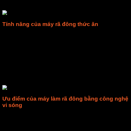
rơi -2 độ C.
Tính năng của máy rã đông thức ăn
Thiết bị rã đông vi sóng được sử dụng cho thịt và hải sản
(cá, tôm, v.v.) rã đông, hiệu suất thiết bị ổn định, chất lượng
đáng tin cậy, mang lại hiệu quả kinh tế cho người dùng. Là
thiết bị làm rã thịt bị đông lạnh bằng công nghệ vi sóng. Khối
lượng mỗi mẻ rã đông là khoảng 20kg hoặc cao hơn. Là
máy đời mới, giúp hiện thực hoá thời gian rã đông vô cùng
ngắn, chỉ trong khoảng 1 phút. Giúp duy trì chất lượng nhờ
tăng hiệu quả công việc do tăng tốc độ rã đông, giảm thiểu
lượng hao hụt do chảy.
Ưu điểm của máy làm rã đông bằng công nghệ
vi sóng
Tốc độ rã đông nhanh
Vi sóng có thể đi trực tiếp vào bên trong sản phẩm cần rã