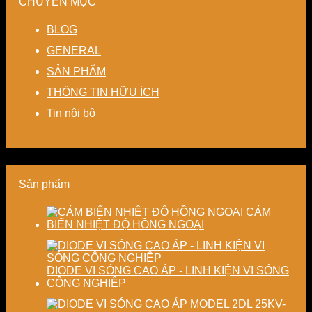
CHUYÊN MỤC
kín
kiệm
Giải
ổn
hệ
giảm
năng
pháp
định,
thống
BLOG
thất
lượng
linh
hạn
sấy
thoát
cho
hoạt,
chế
–
GENERAL
nhiệt
nhà
tiết
biến
Nâng
SẢN PHẨM
–
máy
kiệm
dạng
cao
Giải
chi
và
độ
THÔNG TIN HỮU ÍCH
pháp
phí
nâng
chính
tiết
cho
cao
xác,
Tin nội bộ
kiệm
doanh
chất
tiết
năng
nghiệp
lượng
kiệm
lượng
sản
thành
năng
và
xuất
phẩm
lượng
ổn
hiện
và
Sản phẩm
định
đại
ổn
chất
định
lượng
chất
CẢM
sấy
lượng
BIẾN NHIỆT ĐỘ HỒNG NGOẠI
công
sản
nghiệp
phẩm
DIODE VI SÓNG CAO ÁP - LINH KIỆN VI SÓNG
CÔNG NGHIỆP