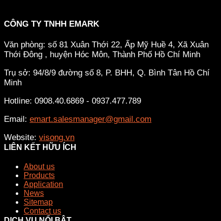
CÔNG TY TNHH EMARK
Văn phòng: số 81 Xuân Thới 22, Ấp Mỹ Huề 4, Xã Xuân
Thới Đông , huyện Hóc Môn, Thành Phố Hồ Chí Minh
Trụ sở: 94/8/9 đường số 8, P. BHH, Q. Bình Tân
Hồ Chí
Minh
Hotline: 0908.40.6869 - 0937.477.789
Email:
emart.salesmanager@gmail.com
Website:
visong.vn
LIÊN KẾT HỮU ÍCH
About us
Products
Application
News
Sitemap
Contact us
DỊCH VỤ NỔI BẬT