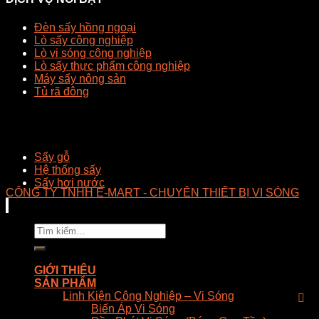
Đèn sấy hồng ngoại
Lò sấy công nghiệp
Lò vi sóng công nghiệp
Lò sấy thực phẩm công nghiệp
Máy sấy nông sản
Tủ rã đông
Sấy gỗ
Hệ thống sấy
Sấy hơi nước
CÔNG TY TNHH E-MART - CHUYÊN THIẾT BỊ VI SÓNG
Tìm
kiếm:
GIỚI THIỆU
SẢN PHẨM
Linh Kiện Công Nghiệp – Vi Sóng
Biến Áp Vi Sóng