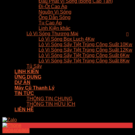
Đầu Phát Vi Sóng (Bóng Cao Tần)
Đi-Ốt Cao Áp
Nguồn Vi Sóng
Ống Dẫn Sóng
Tụ Cao Áp
Linh Kiện khác
Lò Vi Sóng Thương Mại
Lò Vi Sóng Box Luch 4Kw
Lò Vi Sóng Sấy Tiệt Trùng Công Suất 10Kw
Lò Vi Sóng Sấy Tiệt Trùng Công Suất 12Kw
Lò Vi Sóng Sấy Tiệt Trùng Công Suất 6Kw
Lò Vi Sóng Sấy Tiệt Trùng Công Suất 8Kw
Tủ Sấy
LINH KIỆN
ỨNG DỤNG
DỰ ÁN
Máy Cũ Thanh Lý
TIN TỨC
THÔNG TIN CHUNG
THÔNG TIN HỮU ÍCH
LIÊN HỆ
0908406869