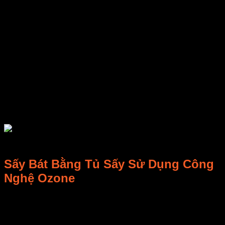
Tủ sấy bát công nghiệp là một trong những thiết bị không thể
thiếu trong những môi trường yêu cầu thực hiện vệ sinh và
làm sạch bát đĩa ở quy mô lớn như trong các nhà hang,
khách sạn, các bếp ăn tập thể trong khu công nghiệp, nhà
máy, trường học hoặc trong các bệnh viện lớn, nhỏ…
Tùy vào nhu cầu sử dụng mà bạn có thể chọn cho mình
những loại tủ sấy bát đĩa khác nhau. Hiện nay, dù hoạt động
trong quy mô gia đình hay được dùng trong những nhà hang
khách sạn lớn, tủ sấy bát đĩa hiện đại đều được vận hành tự
động, có chức năng diệt khuẩn, diệt nấm mốc và làm sạch ở
mức độ rất cao.
Sấy Bát Bằng Tủ Sấy Sử Dụng Công
Nghệ Ozone
Các tủ sấy bát đĩa công nghiệp ở Việt Nam hiện nay chủ yếu
thực hiện sấy khô và diệt khuẩn bát đĩa bằng công nghệ
ozone. Vậy công nghệ sấy khô bằng ozone là gì, và tại sao