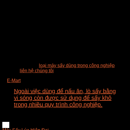
Trọng lượng
15 – 80kg tùy loại
Ngoài các phương pháp sấy truyền thống kể trên, các thiết bị
và máy sấy sử dụng vi sóng là một tiến bộ khoa học mới.
Công nghệ sấy bằng vi sóng giúp giảm mức tiêu thụ năng
lượng xuống tới 30%, nâng cao hiệu quả sấy gấp 40 lần và
giảm giá thành sản phẩm xuống thấp hơn so với quá trình
truyền thống.
Các máy sấy, lò sấy vi sóng đang dần nhận được sự quan
tâm và tin tưởng của người dùng vì thực sự mang lại hiệu
quả trong sản xuất và chế biến công nghiệp.
Tìm hiểu thêm về
loại máy sấy dùng trong công nghiệp
và
vui lòng
liên hệ chúng tôi
để nhận tư vấn.
©
E-Mart
2015-2017
Ngoài việc dùng để nấu ăn, lò sấy bằng
vi sóng còn được sử dụng để sấy khô
trong nhiều quy trình công nghiệp.
https://en.wikipedia.org/wiki/Microwave_oven